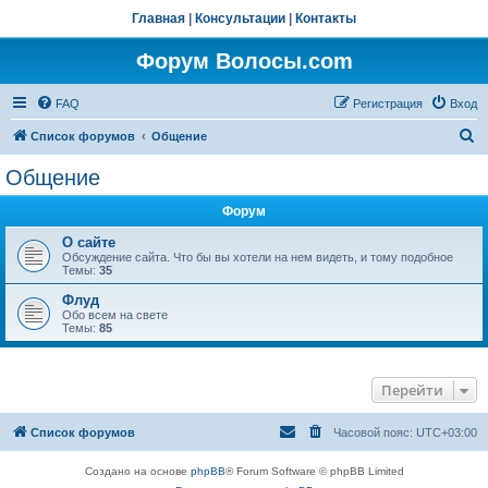
Главная
|
Консультации
|
Контакты
Форум Волосы.com
FAQ
Регистрация
Вход
П
Список форумов
Общение
о
Общение
и
Форум
с
к
О сайте
Обсуждение сайта. Что бы вы хотели на нем видеть, и тому подобное
Темы:
35
Флуд
Обо всем на свете
Темы:
85
Перейти
Список форумов
Часовой пояс:
UTC+03:00
Создано на основе
phpBB
® Forum Software © phpBB Limited