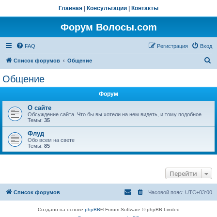
Главная
|
Консультации
|
Контакты
Форум Волосы.com
FAQ
Регистрация
Вход
П
Список форумов
Общение
о
Общение
и
Форум
с
к
О сайте
Обсуждение сайта. Что бы вы хотели на нем видеть, и тому подобное
Темы:
35
Флуд
Обо всем на свете
Темы:
85
Перейти
Список форумов
Часовой пояс:
UTC+03:00
Создано на основе
phpBB
® Forum Software © phpBB Limited