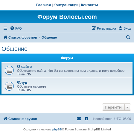
Главная
|
Консультации
|
Контакты
Форум Волосы.com
FAQ
Регистрация
Вход
П
Список форумов
Общение
о
Общение
и
Форум
с
к
О сайте
Обсуждение сайта. Что бы вы хотели на нем видеть, и тому подобное
Темы:
35
Флуд
Обо всем на свете
Темы:
85
Перейти
Список форумов
Часовой пояс:
UTC+03:00
Создано на основе
phpBB
® Forum Software © phpBB Limited