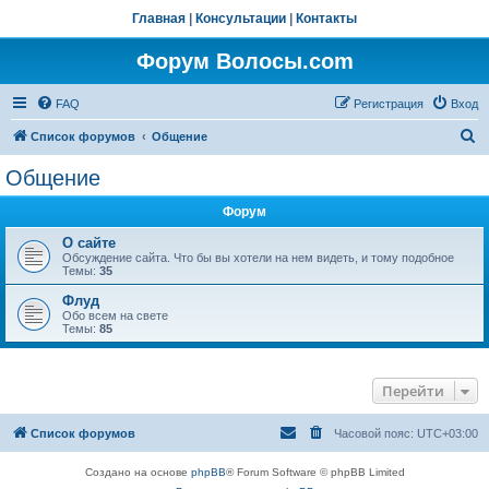
Главная
|
Консультации
|
Контакты
Форум Волосы.com
FAQ
Регистрация
Вход
П
Список форумов
Общение
о
Общение
и
Форум
с
к
О сайте
Обсуждение сайта. Что бы вы хотели на нем видеть, и тому подобное
Темы:
35
Флуд
Обо всем на свете
Темы:
85
Перейти
Список форумов
Часовой пояс:
UTC+03:00
Создано на основе
phpBB
® Forum Software © phpBB Limited