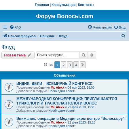
Главная
|
Консультации
|
Контакты
Форум Волосы.com
FAQ
Регистрация
Вход
П
Список форумов
Общение
Флуд
о
Флуд
и
Поиск
Расширенный пои
Новая тема
с
к
1
2
3
4
След.
85 тем
Объявления
ИНДИЯ, ДЕЛИ – ВСЕМИРНЫЙ КОНГРЕСС
Последнее сообщение
Mr. Alexx
«
06 ноя 2023, 19:00
Добавлено в форуме
Необходим совет!
МЕЖДУНАРОДНАЯ КОНФЕРЕНЦИЯ: ПРИГЛАШАЮТСЯ
ТРИХОЛОГИ И ТРАНСПЛАНТОЛОГИ ВОЛОС
Последнее сообщение
Mr. Alexx
«
22 фев 2023, 15:25
Добавлено в форуме
Необходим совет!
Внимание, операции в Медицинском центре "Волосы.ру"!
Последнее сообщение
Mr. Alexx
«
22 фев 2023, 15:15
Добавлено в форуме
Необходим совет!