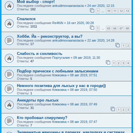
Мой выбор - спорт!
Последнее сообщение
ankudimovaanastacia
«
24 окт 2020, 12:15
Ответы:
182
1
10
11
12
13
…
Спалился
Последнее сообщение
Re4KiN
«
16 окт 2020, 00:28
Ответы:
1011
1
65
66
67
68
…
Хобби. Йа – реконструктор, а вы?
Последнее сообщение
ankudimovaanastacia
«
22 авг 2020, 14:28
Ответы:
17
1
2
Слабость и сонливость
Последнее сообщение
Португалия
«
09 авг 2019, 11:30
Ответы:
47
1
2
3
4
Подбор прически с лобными залысинами
Последнее сообщение
Клюковка
«
08 авг 2019, 07:51
Ответы:
5
Немного позитива для лысых у нас в городе))
Последнее сообщение
Клюковка
«
08 авг 2019, 07:50
Ответы:
1
Анекдоты про лысых
Последнее сообщение
Клюковка
«
08 авг 2019, 07:49
Ответы:
31
1
2
3
Кто пробовал спирулину?
Последнее сообщение
Клюковка
«
08 авг 2019, 07:47
Ответы:
7
Знаменитые женщины в париках, накладках и системах...