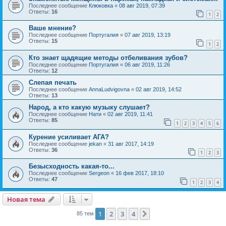
Последнее сообщение
Клюковка
«
08 авг 2019, 07:39
Ответы:
16
1
2
Ваше мнение?
Последнее сообщение
Португалия
«
07 авг 2019, 13:19
Ответы:
15
1
2
Кто знает щадящие методы отбеливания зубов?
Последнее сообщение
Португалия
«
06 авг 2019, 11:26
Ответы:
12
Слепая печать
Последнее сообщение
AnnaLudvigovna
«
02 авг 2019, 14:52
Ответы:
13
Народ, а кто какую музыку слушает?
Последнее сообщение
Нати
«
02 авг 2019, 11:41
Ответы:
85
1
2
3
4
5
6
Курение усиливает АГА?
Последнее сообщение
jekan
«
31 авг 2017, 14:19
Ответы:
36
1
2
3
Безысходность какая-то...
Последнее сообщение
Sergeon
«
16 фев 2017, 18:10
Ответы:
47
1
2
3
4
Новая тема
1
2
3
4
След.
85 тем