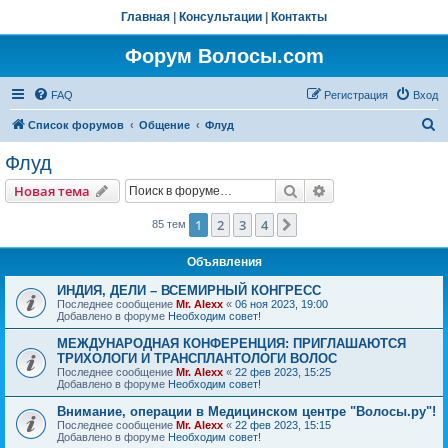
Главная
|
Консультации
|
Контакты
Форум Волосы.com
FAQ
Регистрация
Вход
П
Список форумов
Общение
Флуд
о
Флуд
и
Поиск
Расширенный пои
Новая тема
с
к
1
2
3
4
След.
85 тем
Объявления
ИНДИЯ, ДЕЛИ – ВСЕМИРНЫЙ КОНГРЕСС
Последнее сообщение
Mr. Alexx
«
06 ноя 2023, 19:00
Добавлено в форуме
Необходим совет!
МЕЖДУНАРОДНАЯ КОНФЕРЕНЦИЯ: ПРИГЛАШАЮТСЯ
ТРИХОЛОГИ И ТРАНСПЛАНТОЛОГИ ВОЛОС
Последнее сообщение
Mr. Alexx
«
22 фев 2023, 15:25
Добавлено в форуме
Необходим совет!
Внимание, операции в Медицинском центре "Волосы.ру"!
Последнее сообщение
Mr. Alexx
«
22 фев 2023, 15:15
Добавлено в форуме
Необходим совет!