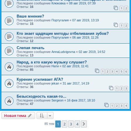
Последнее сообщение
Клюковка
«
08 авг 2019, 07:39
Ответы:
16
1
2
Ваше мнение?
Последнее сообщение
Португалия
«
07 авг 2019, 13:19
Ответы:
15
1
2
Кто знает щадящие методы отбеливания зубов?
Последнее сообщение
Португалия
«
06 авг 2019, 11:26
Ответы:
12
Слепая печать
Последнее сообщение
AnnaLudvigovna
«
02 авг 2019, 14:52
Ответы:
13
Народ, а кто какую музыку слушает?
Последнее сообщение
Нати
«
02 авг 2019, 11:41
Ответы:
85
1
2
3
4
5
6
Курение усиливает АГА?
Последнее сообщение
jekan
«
31 авг 2017, 14:19
Ответы:
36
1
2
3
Безысходность какая-то...
Последнее сообщение
Sergeon
«
16 фев 2017, 18:10
Ответы:
47
1
2
3
4
Новая тема
1
2
3
4
След.
85 тем