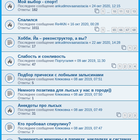
Мой выбор - спорт!
Последнее сообщение
ankudimovaanastacia
«
24 окт 2020, 12:15
Ответы:
182
1
10
11
12
13
…
Спалился
Последнее сообщение
Re4KiN
«
16 окт 2020, 00:28
Ответы:
1011
1
65
66
67
68
…
Хобби. Йа – реконструктор, а вы?
Последнее сообщение
ankudimovaanastacia
«
22 авг 2020, 14:28
Ответы:
17
1
2
Слабость и сонливость
Последнее сообщение
Португалия
«
09 авг 2019, 11:30
Ответы:
47
1
2
3
4
Подбор прически с лобными залысинами
Последнее сообщение
Клюковка
«
08 авг 2019, 07:51
Ответы:
5
Немного позитива для лысых у нас в городе))
Последнее сообщение
Клюковка
«
08 авг 2019, 07:50
Ответы:
1
Анекдоты про лысых
Последнее сообщение
Клюковка
«
08 авг 2019, 07:49
Ответы:
31
1
2
3
Кто пробовал спирулину?
Последнее сообщение
Клюковка
«
08 авг 2019, 07:47
Ответы:
7
Знаменитые женщины в париках, накладках и системах...