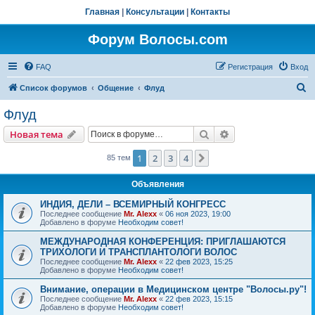
Главная
|
Консультации
|
Контакты
Форум Волосы.com
FAQ
Регистрация
Вход
П
Список форумов
Общение
Флуд
о
Флуд
и
Поиск
Расширенный пои
Новая тема
с
к
1
2
3
4
След.
85 тем
Объявления
ИНДИЯ, ДЕЛИ – ВСЕМИРНЫЙ КОНГРЕСС
Последнее сообщение
Mr. Alexx
«
06 ноя 2023, 19:00
Добавлено в форуме
Необходим совет!
МЕЖДУНАРОДНАЯ КОНФЕРЕНЦИЯ: ПРИГЛАШАЮТСЯ
ТРИХОЛОГИ И ТРАНСПЛАНТОЛОГИ ВОЛОС
Последнее сообщение
Mr. Alexx
«
22 фев 2023, 15:25
Добавлено в форуме
Необходим совет!
Внимание, операции в Медицинском центре "Волосы.ру"!
Последнее сообщение
Mr. Alexx
«
22 фев 2023, 15:15
Добавлено в форуме
Необходим совет!