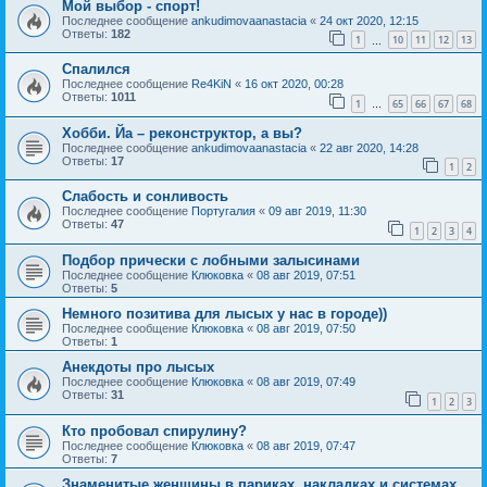
Мой выбор - спорт!
Последнее сообщение
ankudimovaanastacia
«
24 окт 2020, 12:15
Ответы:
182
1
10
11
12
13
…
Спалился
Последнее сообщение
Re4KiN
«
16 окт 2020, 00:28
Ответы:
1011
1
65
66
67
68
…
Хобби. Йа – реконструктор, а вы?
Последнее сообщение
ankudimovaanastacia
«
22 авг 2020, 14:28
Ответы:
17
1
2
Слабость и сонливость
Последнее сообщение
Португалия
«
09 авг 2019, 11:30
Ответы:
47
1
2
3
4
Подбор прически с лобными залысинами
Последнее сообщение
Клюковка
«
08 авг 2019, 07:51
Ответы:
5
Немного позитива для лысых у нас в городе))
Последнее сообщение
Клюковка
«
08 авг 2019, 07:50
Ответы:
1
Анекдоты про лысых
Последнее сообщение
Клюковка
«
08 авг 2019, 07:49
Ответы:
31
1
2
3
Кто пробовал спирулину?
Последнее сообщение
Клюковка
«
08 авг 2019, 07:47
Ответы:
7
Знаменитые женщины в париках, накладках и системах...