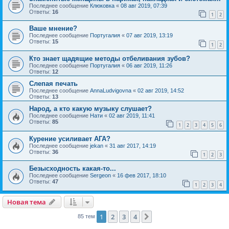
Последнее сообщение
Клюковка
«
08 авг 2019, 07:39
Ответы:
16
1
2
Ваше мнение?
Последнее сообщение
Португалия
«
07 авг 2019, 13:19
Ответы:
15
1
2
Кто знает щадящие методы отбеливания зубов?
Последнее сообщение
Португалия
«
06 авг 2019, 11:26
Ответы:
12
Слепая печать
Последнее сообщение
AnnaLudvigovna
«
02 авг 2019, 14:52
Ответы:
13
Народ, а кто какую музыку слушает?
Последнее сообщение
Нати
«
02 авг 2019, 11:41
Ответы:
85
1
2
3
4
5
6
Курение усиливает АГА?
Последнее сообщение
jekan
«
31 авг 2017, 14:19
Ответы:
36
1
2
3
Безысходность какая-то...
Последнее сообщение
Sergeon
«
16 фев 2017, 18:10
Ответы:
47
1
2
3
4
Новая тема
1
2
3
4
След.
85 тем