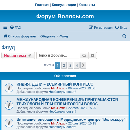
Главная
|
Консультации
|
Контакты
Форум Волосы.com
FAQ
Регистрация
Вход
П
Список форумов
Общение
Флуд
о
Флуд
и
Поиск
Расширенный пои
Новая тема
с
к
1
2
3
4
След.
85 тем
Объявления
ИНДИЯ, ДЕЛИ – ВСЕМИРНЫЙ КОНГРЕСС
Последнее сообщение
Mr. Alexx
«
06 ноя 2023, 19:00
Добавлено в форуме
Необходим совет!
МЕЖДУНАРОДНАЯ КОНФЕРЕНЦИЯ: ПРИГЛАШАЮТСЯ
ТРИХОЛОГИ И ТРАНСПЛАНТОЛОГИ ВОЛОС
Последнее сообщение
Mr. Alexx
«
22 фев 2023, 15:25
Добавлено в форуме
Необходим совет!
Внимание, операции в Медицинском центре "Волосы.ру"!
Последнее сообщение
Mr. Alexx
«
22 фев 2023, 15:15
Добавлено в форуме
Необходим совет!