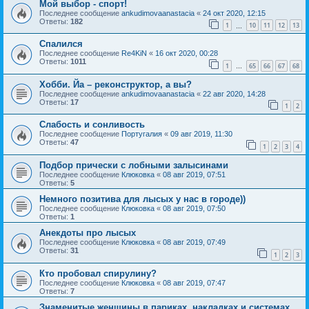
Мой выбор - спорт!
Последнее сообщение
ankudimovaanastacia
«
24 окт 2020, 12:15
Ответы:
182
1
10
11
12
13
…
Спалился
Последнее сообщение
Re4KiN
«
16 окт 2020, 00:28
Ответы:
1011
1
65
66
67
68
…
Хобби. Йа – реконструктор, а вы?
Последнее сообщение
ankudimovaanastacia
«
22 авг 2020, 14:28
Ответы:
17
1
2
Слабость и сонливость
Последнее сообщение
Португалия
«
09 авг 2019, 11:30
Ответы:
47
1
2
3
4
Подбор прически с лобными залысинами
Последнее сообщение
Клюковка
«
08 авг 2019, 07:51
Ответы:
5
Немного позитива для лысых у нас в городе))
Последнее сообщение
Клюковка
«
08 авг 2019, 07:50
Ответы:
1
Анекдоты про лысых
Последнее сообщение
Клюковка
«
08 авг 2019, 07:49
Ответы:
31
1
2
3
Кто пробовал спирулину?
Последнее сообщение
Клюковка
«
08 авг 2019, 07:47
Ответы:
7
Знаменитые женщины в париках, накладках и системах...