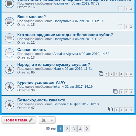
Последнее сообщение
Клюковка
«
08 авг 2019, 07:39
Ответы:
16
1
2
Ваше мнение?
Последнее сообщение
Португалия
«
07 авг 2019, 13:19
Ответы:
15
1
2
Кто знает щадящие методы отбеливания зубов?
Последнее сообщение
Португалия
«
06 авг 2019, 11:26
Ответы:
12
Слепая печать
Последнее сообщение
AnnaLudvigovna
«
02 авг 2019, 14:52
Ответы:
13
Народ, а кто какую музыку слушает?
Последнее сообщение
Нати
«
02 авг 2019, 11:41
Ответы:
85
1
2
3
4
5
6
Курение усиливает АГА?
Последнее сообщение
jekan
«
31 авг 2017, 14:19
Ответы:
36
1
2
3
Безысходность какая-то...
Последнее сообщение
Sergeon
«
16 фев 2017, 18:10
Ответы:
47
1
2
3
4
Новая тема
1
2
3
4
След.
85 тем