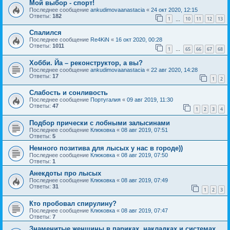
Мой выбор - спорт!
Последнее сообщение
ankudimovaanastacia
«
24 окт 2020, 12:15
Ответы:
182
1
10
11
12
13
…
Спалился
Последнее сообщение
Re4KiN
«
16 окт 2020, 00:28
Ответы:
1011
1
65
66
67
68
…
Хобби. Йа – реконструктор, а вы?
Последнее сообщение
ankudimovaanastacia
«
22 авг 2020, 14:28
Ответы:
17
1
2
Слабость и сонливость
Последнее сообщение
Португалия
«
09 авг 2019, 11:30
Ответы:
47
1
2
3
4
Подбор прически с лобными залысинами
Последнее сообщение
Клюковка
«
08 авг 2019, 07:51
Ответы:
5
Немного позитива для лысых у нас в городе))
Последнее сообщение
Клюковка
«
08 авг 2019, 07:50
Ответы:
1
Анекдоты про лысых
Последнее сообщение
Клюковка
«
08 авг 2019, 07:49
Ответы:
31
1
2
3
Кто пробовал спирулину?
Последнее сообщение
Клюковка
«
08 авг 2019, 07:47
Ответы:
7
Знаменитые женщины в париках, накладках и системах...