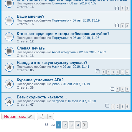
Последнее сообщение
Клюковка
«
08 авг 2019, 07:39
Ответы:
16
1
2
Ваше мнение?
Последнее сообщение
Португалия
«
07 авг 2019, 13:19
Ответы:
15
1
2
Кто знает щадящие методы отбеливания зубов?
Последнее сообщение
Португалия
«
06 авг 2019, 11:26
Ответы:
12
Слепая печать
Последнее сообщение
AnnaLudvigovna
«
02 авг 2019, 14:52
Ответы:
13
Народ, а кто какую музыку слушает?
Последнее сообщение
Нати
«
02 авг 2019, 11:41
Ответы:
85
1
2
3
4
5
6
Курение усиливает АГА?
Последнее сообщение
jekan
«
31 авг 2017, 14:19
Ответы:
36
1
2
3
Безысходность какая-то...
Последнее сообщение
Sergeon
«
16 фев 2017, 18:10
Ответы:
47
1
2
3
4
Новая тема
1
2
3
4
След.
85 тем