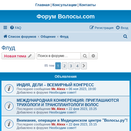
Главная
|
Консультации
|
Контакты
Форум Волосы.com
FAQ
Регистрация
Вход
П
Список форумов
Общение
Флуд
о
Флуд
и
Поиск
Расширенный пои
Новая тема
с
к
1
2
3
4
След.
85 тем
Объявления
ИНДИЯ, ДЕЛИ – ВСЕМИРНЫЙ КОНГРЕСС
Последнее сообщение
Mr. Alexx
«
06 ноя 2023, 19:00
Добавлено в форуме
Необходим совет!
МЕЖДУНАРОДНАЯ КОНФЕРЕНЦИЯ: ПРИГЛАШАЮТСЯ
ТРИХОЛОГИ И ТРАНСПЛАНТОЛОГИ ВОЛОС
Последнее сообщение
Mr. Alexx
«
22 фев 2023, 15:25
Добавлено в форуме
Необходим совет!
Внимание, операции в Медицинском центре "Волосы.ру"!
Последнее сообщение
Mr. Alexx
«
22 фев 2023, 15:15
Добавлено в форуме
Необходим совет!