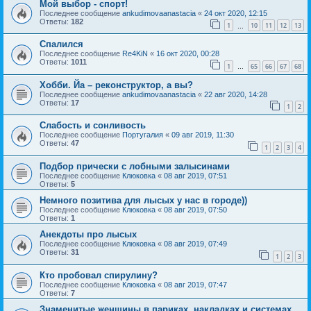
Мой выбор - спорт!
Последнее сообщение
ankudimovaanastacia
«
24 окт 2020, 12:15
Ответы:
182
1
10
11
12
13
…
Спалился
Последнее сообщение
Re4KiN
«
16 окт 2020, 00:28
Ответы:
1011
1
65
66
67
68
…
Хобби. Йа – реконструктор, а вы?
Последнее сообщение
ankudimovaanastacia
«
22 авг 2020, 14:28
Ответы:
17
1
2
Слабость и сонливость
Последнее сообщение
Португалия
«
09 авг 2019, 11:30
Ответы:
47
1
2
3
4
Подбор прически с лобными залысинами
Последнее сообщение
Клюковка
«
08 авг 2019, 07:51
Ответы:
5
Немного позитива для лысых у нас в городе))
Последнее сообщение
Клюковка
«
08 авг 2019, 07:50
Ответы:
1
Анекдоты про лысых
Последнее сообщение
Клюковка
«
08 авг 2019, 07:49
Ответы:
31
1
2
3
Кто пробовал спирулину?
Последнее сообщение
Клюковка
«
08 авг 2019, 07:47
Ответы:
7
Знаменитые женщины в париках, накладках и системах...