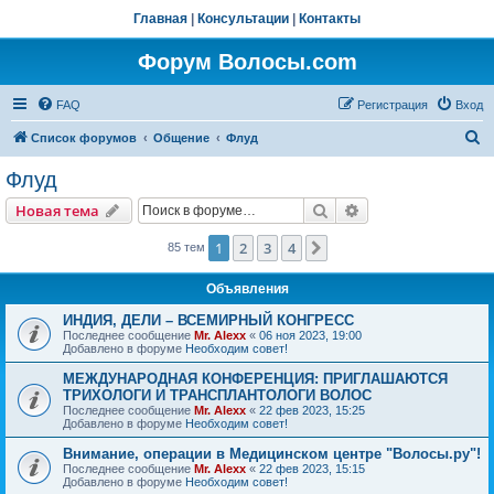
Главная
|
Консультации
|
Контакты
Форум Волосы.com
FAQ
Регистрация
Вход
П
Список форумов
Общение
Флуд
о
Флуд
и
Поиск
Расширенный пои
Новая тема
с
к
1
2
3
4
След.
85 тем
Объявления
ИНДИЯ, ДЕЛИ – ВСЕМИРНЫЙ КОНГРЕСС
Последнее сообщение
Mr. Alexx
«
06 ноя 2023, 19:00
Добавлено в форуме
Необходим совет!
МЕЖДУНАРОДНАЯ КОНФЕРЕНЦИЯ: ПРИГЛАШАЮТСЯ
ТРИХОЛОГИ И ТРАНСПЛАНТОЛОГИ ВОЛОС
Последнее сообщение
Mr. Alexx
«
22 фев 2023, 15:25
Добавлено в форуме
Необходим совет!
Внимание, операции в Медицинском центре "Волосы.ру"!
Последнее сообщение
Mr. Alexx
«
22 фев 2023, 15:15
Добавлено в форуме
Необходим совет!