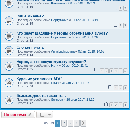
Последнее сообщение
Клюковка
«
08 авг 2019, 07:39
Ответы:
16
1
2
Ваше мнение?
Последнее сообщение
Португалия
«
07 авг 2019, 13:19
Ответы:
15
1
2
Кто знает щадящие методы отбеливания зубов?
Последнее сообщение
Португалия
«
06 авг 2019, 11:26
Ответы:
12
Слепая печать
Последнее сообщение
AnnaLudvigovna
«
02 авг 2019, 14:52
Ответы:
13
Народ, а кто какую музыку слушает?
Последнее сообщение
Нати
«
02 авг 2019, 11:41
Ответы:
85
1
2
3
4
5
6
Курение усиливает АГА?
Последнее сообщение
jekan
«
31 авг 2017, 14:19
Ответы:
36
1
2
3
Безысходность какая-то...
Последнее сообщение
Sergeon
«
16 фев 2017, 18:10
Ответы:
47
1
2
3
4
Новая тема
1
2
3
4
След.
85 тем