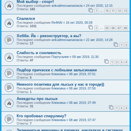
Мой выбор - спорт!
Последнее сообщение
ankudimovaanastacia
«
24 окт 2020, 12:15
Ответы:
182
1
10
11
12
13
…
Спалился
Последнее сообщение
Re4KiN
«
16 окт 2020, 00:28
Ответы:
1011
1
65
66
67
68
…
Хобби. Йа – реконструктор, а вы?
Последнее сообщение
ankudimovaanastacia
«
22 авг 2020, 14:28
Ответы:
17
1
2
Слабость и сонливость
Последнее сообщение
Португалия
«
09 авг 2019, 11:30
Ответы:
47
1
2
3
4
Подбор прически с лобными залысинами
Последнее сообщение
Клюковка
«
08 авг 2019, 07:51
Ответы:
5
Немного позитива для лысых у нас в городе))
Последнее сообщение
Клюковка
«
08 авг 2019, 07:50
Ответы:
1
Анекдоты про лысых
Последнее сообщение
Клюковка
«
08 авг 2019, 07:49
Ответы:
31
1
2
3
Кто пробовал спирулину?
Последнее сообщение
Клюковка
«
08 авг 2019, 07:47
Ответы:
7
Знаменитые женщины в париках, накладках и системах...