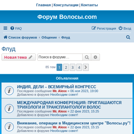
Главная
|
Консультации
|
Контакты
Форум Волосы.com
FAQ
Регистрация
Вход
П
Список форумов
Общение
Флуд
о
Флуд
и
Поиск
Расширенный пои
Новая тема
с
к
1
2
3
4
След.
85 тем
Объявления
ИНДИЯ, ДЕЛИ – ВСЕМИРНЫЙ КОНГРЕСС
Последнее сообщение
Mr. Alexx
«
06 ноя 2023, 19:00
Добавлено в форуме
Необходим совет!
МЕЖДУНАРОДНАЯ КОНФЕРЕНЦИЯ: ПРИГЛАШАЮТСЯ
ТРИХОЛОГИ И ТРАНСПЛАНТОЛОГИ ВОЛОС
Последнее сообщение
Mr. Alexx
«
22 фев 2023, 15:25
Добавлено в форуме
Необходим совет!
Внимание, операции в Медицинском центре "Волосы.ру"!
Последнее сообщение
Mr. Alexx
«
22 фев 2023, 15:15
Добавлено в форуме
Необходим совет!