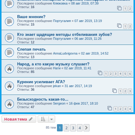
Последнее сообщение
Клюковка
«
08 авг 2019, 07:39
Ответы:
16
1
2
Ваше мнение?
Последнее сообщение
Португалия
«
07 авг 2019, 13:19
Ответы:
15
1
2
Кто знает щадящие методы отбеливания зубов?
Последнее сообщение
Португалия
«
06 авг 2019, 11:26
Ответы:
12
Слепая печать
Последнее сообщение
AnnaLudvigovna
«
02 авг 2019, 14:52
Ответы:
13
Народ, а кто какую музыку слушает?
Последнее сообщение
Нати
«
02 авг 2019, 11:41
Ответы:
85
1
2
3
4
5
6
Курение усиливает АГА?
Последнее сообщение
jekan
«
31 авг 2017, 14:19
Ответы:
36
1
2
3
Безысходность какая-то...
Последнее сообщение
Sergeon
«
16 фев 2017, 18:10
Ответы:
47
1
2
3
4
Новая тема
1
2
3
4
След.
85 тем