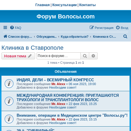
Главная
|
Консультации
|
Контакты
Форум Волосы.com
FAQ
Регистрация
Вход
П
Список форумов
Обсуждаем...
Куда обратиться?
Клиника в Ставрополе
о
Клиника в Ставрополе
и
Поиск
Расширенный пои
Новая тема
с
1 тема • Страница
1
из
1
к
Объявления
ИНДИЯ, ДЕЛИ – ВСЕМИРНЫЙ КОНГРЕСС
Последнее сообщение
Mr. Alexx
«
06 ноя 2023, 19:00
Добавлено в форуме
Необходим совет!
МЕЖДУНАРОДНАЯ КОНФЕРЕНЦИЯ: ПРИГЛАШАЮТСЯ
ТРИХОЛОГИ И ТРАНСПЛАНТОЛОГИ ВОЛОС
Последнее сообщение
Mr. Alexx
«
22 фев 2023, 15:25
Добавлено в форуме
Необходим совет!
Внимание, операции в Медицинском центре "Волосы.ру"!
Последнее сообщение
Mr. Alexx
«
22 фев 2023, 15:15
Добавлено в форуме
Необходим совет!
29-й, "ГИБРИДНЫЙ"…