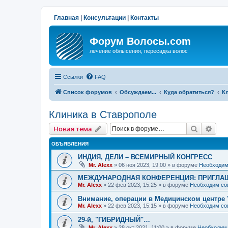
Главная
|
Консультации
|
Контакты
Форум Волосы.com
лечение облысения, пересадка волос
Ссылки
FAQ
Список форумов
Обсуждаем...
Куда обратиться?
К
Клиника в Ставрополе
Поиск
Рас
Новая тема
ОБЪЯВЛЕНИЯ
ИНДИЯ, ДЕЛИ – ВСЕМИРНЫЙ КОНГРЕСС
Mr. Alexx
»
06 ноя 2023, 19:00
» в форуме
Необходим
МЕЖДУНАРОДНАЯ КОНФЕРЕНЦИЯ: ПРИГЛАШ
Mr. Alexx
»
22 фев 2023, 15:25
» в форуме
Необходим со
Внимание, операции в Медицинском центре 
Mr. Alexx
»
22 фев 2023, 15:15
» в форуме
Необходим со
29-й, "ГИБРИДНЫЙ"…
Mr. Alexx
»
28 окт 2021, 11:00
» в форуме
Необходим 