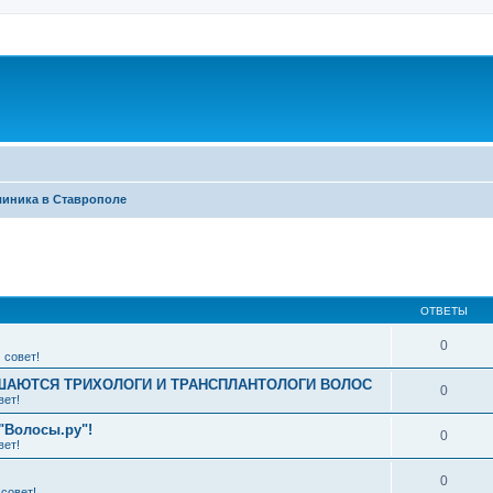
линика в Ставрополе
ширенный поиск
ОТВЕТЫ
0
 совет!
АЮТСЯ ТРИХОЛОГИ И ТРАНСПЛАНТОЛОГИ ВОЛОС
0
вет!
"Волосы.ру"!
0
вет!
0
совет!