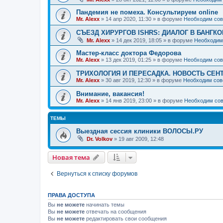
Пандемия не помеха. Консультируем online
Mr. Alexx
»
14 апр 2020, 11:30
» в форуме
Необходим сов
СЪЕЗД ХИРУРГОВ ISHRS: ДИАЛОГ В БАНГКО
Mr. Alexx
»
14 дек 2019, 18:05
» в форуме
Необходим
Мастер-класс доктора Федорова
Mr. Alexx
»
13 дек 2019, 01:25
» в форуме
Необходим сов
ТРИХОЛОГИЯ И ПЕРЕСАДКА. НОВОСТЬ СЕН
Mr. Alexx
»
30 авг 2019, 12:30
» в форуме
Необходим сов
Внимание, вакансия!
Mr. Alexx
»
14 янв 2019, 23:00
» в форуме
Необходим сов
ТЕМЫ
Выездная сессия клиники ВОЛОСЫ.РУ
Dr. Volkov
»
19 авг 2009, 12:48
Новая тема
Вернуться к списку форумов
ПРАВА ДОСТУПА
Вы
не можете
начинать темы
Вы
не можете
отвечать на сообщения
Вы
не можете
редактировать свои сообщения