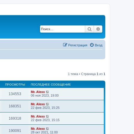
Поиск
Расширенный по
Регистрация
Вход
1 тема • Страница
1
из
1
ПРОСМОТРЫ
ПОСЛЕДНЕЕ СООБЩЕНИЕ
Mr. Alexx
134553
06 ноя 2023, 19:00
Mr. Alexx
168351
22 фев 2023, 15:25
Mr. Alexx
169318
22 фев 2023, 15:15
Mr. Alexx
190091
28 окт 2021, 11:00