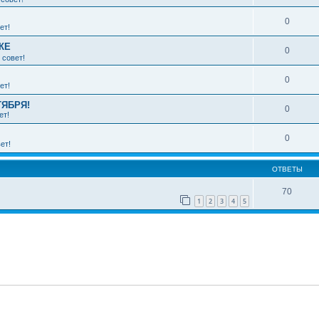
0
ет!
КЕ
0
 совет!
0
ет!
ТЯБРЯ!
0
ет!
0
ет!
ОТВЕТЫ
70
1
2
3
4
5