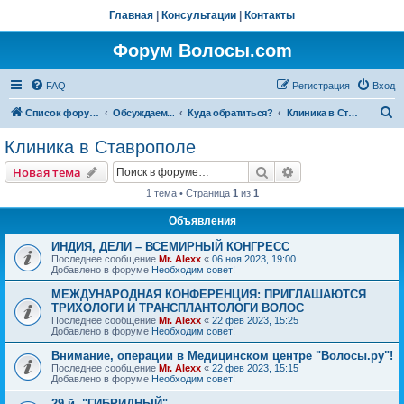
Главная
|
Консультации
|
Контакты
Форум Волосы.com
FAQ
Регистрация
Вход
П
Список форумов
Обсуждаем...
Куда обратиться?
Клиника в Ставрополе
о
Клиника в Ставрополе
и
Поиск
Расширенный пои
Новая тема
с
1 тема • Страница
1
из
1
к
Объявления
ИНДИЯ, ДЕЛИ – ВСЕМИРНЫЙ КОНГРЕСС
Последнее сообщение
Mr. Alexx
«
06 ноя 2023, 19:00
Добавлено в форуме
Необходим совет!
МЕЖДУНАРОДНАЯ КОНФЕРЕНЦИЯ: ПРИГЛАШАЮТСЯ
ТРИХОЛОГИ И ТРАНСПЛАНТОЛОГИ ВОЛОС
Последнее сообщение
Mr. Alexx
«
22 фев 2023, 15:25
Добавлено в форуме
Необходим совет!
Внимание, операции в Медицинском центре "Волосы.ру"!
Последнее сообщение
Mr. Alexx
«
22 фев 2023, 15:15
Добавлено в форуме
Необходим совет!
29-й, "ГИБРИДНЫЙ"…