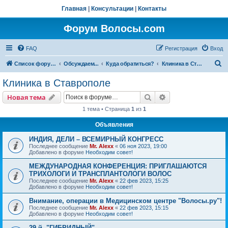
Главная
|
Консультации
|
Контакты
Форум Волосы.com
FAQ
Регистрация
Вход
П
Список форумов
Обсуждаем...
Куда обратиться?
Клиника в Ставрополе
о
Клиника в Ставрополе
и
Поиск
Расширенный пои
Новая тема
с
1 тема • Страница
1
из
1
к
Объявления
ИНДИЯ, ДЕЛИ – ВСЕМИРНЫЙ КОНГРЕСС
Последнее сообщение
Mr. Alexx
«
06 ноя 2023, 19:00
Добавлено в форуме
Необходим совет!
МЕЖДУНАРОДНАЯ КОНФЕРЕНЦИЯ: ПРИГЛАШАЮТСЯ
ТРИХОЛОГИ И ТРАНСПЛАНТОЛОГИ ВОЛОС
Последнее сообщение
Mr. Alexx
«
22 фев 2023, 15:25
Добавлено в форуме
Необходим совет!
Внимание, операции в Медицинском центре "Волосы.ру"!
Последнее сообщение
Mr. Alexx
«
22 фев 2023, 15:15
Добавлено в форуме
Необходим совет!
29-й, "ГИБРИДНЫЙ"…