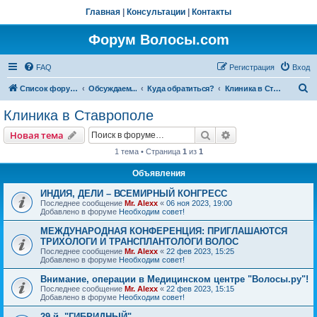
Главная
|
Консультации
|
Контакты
Форум Волосы.com
FAQ
Регистрация
Вход
П
Список форумов
Обсуждаем...
Куда обратиться?
Клиника в Ставрополе
о
Клиника в Ставрополе
и
Поиск
Расширенный пои
Новая тема
с
1 тема • Страница
1
из
1
к
Объявления
ИНДИЯ, ДЕЛИ – ВСЕМИРНЫЙ КОНГРЕСС
Последнее сообщение
Mr. Alexx
«
06 ноя 2023, 19:00
Добавлено в форуме
Необходим совет!
МЕЖДУНАРОДНАЯ КОНФЕРЕНЦИЯ: ПРИГЛАШАЮТСЯ
ТРИХОЛОГИ И ТРАНСПЛАНТОЛОГИ ВОЛОС
Последнее сообщение
Mr. Alexx
«
22 фев 2023, 15:25
Добавлено в форуме
Необходим совет!
Внимание, операции в Медицинском центре "Волосы.ру"!
Последнее сообщение
Mr. Alexx
«
22 фев 2023, 15:15
Добавлено в форуме
Необходим совет!
29-й, "ГИБРИДНЫЙ"…