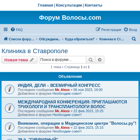
Главная
|
Консультации
|
Контакты
Форум Волосы.com
FAQ
Регистрация
Вход
П
Список форумов
Обсуждаем...
Куда обратиться?
Клиника в Ставрополе
о
Клиника в Ставрополе
и
Поиск
Расширенный пои
Новая тема
с
1 тема • Страница
1
из
1
к
Объявления
ИНДИЯ, ДЕЛИ – ВСЕМИРНЫЙ КОНГРЕСС
Последнее сообщение
Mr. Alexx
«
06 ноя 2023, 19:00
Добавлено в форуме
Необходим совет!
МЕЖДУНАРОДНАЯ КОНФЕРЕНЦИЯ: ПРИГЛАШАЮТСЯ
ТРИХОЛОГИ И ТРАНСПЛАНТОЛОГИ ВОЛОС
Последнее сообщение
Mr. Alexx
«
22 фев 2023, 15:25
Добавлено в форуме
Необходим совет!
Внимание, операции в Медицинском центре "Волосы.ру"!
Последнее сообщение
Mr. Alexx
«
22 фев 2023, 15:15
Добавлено в форуме
Необходим совет!
29-й, "ГИБРИДНЫЙ"…