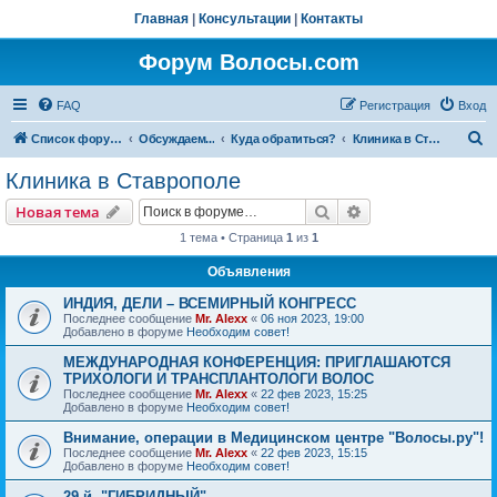
Главная
|
Консультации
|
Контакты
Форум Волосы.com
FAQ
Регистрация
Вход
П
Список форумов
Обсуждаем...
Куда обратиться?
Клиника в Ставрополе
о
Клиника в Ставрополе
и
Поиск
Расширенный пои
Новая тема
с
1 тема • Страница
1
из
1
к
Объявления
ИНДИЯ, ДЕЛИ – ВСЕМИРНЫЙ КОНГРЕСС
Последнее сообщение
Mr. Alexx
«
06 ноя 2023, 19:00
Добавлено в форуме
Необходим совет!
МЕЖДУНАРОДНАЯ КОНФЕРЕНЦИЯ: ПРИГЛАШАЮТСЯ
ТРИХОЛОГИ И ТРАНСПЛАНТОЛОГИ ВОЛОС
Последнее сообщение
Mr. Alexx
«
22 фев 2023, 15:25
Добавлено в форуме
Необходим совет!
Внимание, операции в Медицинском центре "Волосы.ру"!
Последнее сообщение
Mr. Alexx
«
22 фев 2023, 15:15
Добавлено в форуме
Необходим совет!
29-й, "ГИБРИДНЫЙ"…