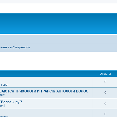
линика в Ставрополе
ширенный поиск
ОТВЕТЫ
0
 совет!
АЮТСЯ ТРИХОЛОГИ И ТРАНСПЛАНТОЛОГИ ВОЛОС
0
вет!
"Волосы.ру"!
0
вет!
0
совет!