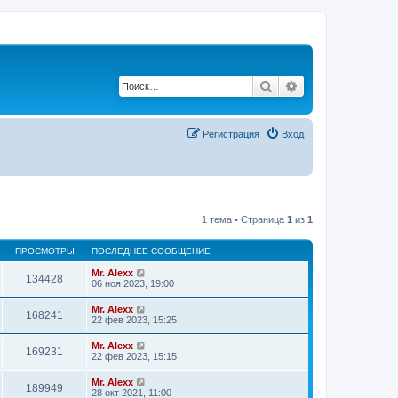
Поиск
Расширенный по
Регистрация
Вход
1 тема • Страница
1
из
1
ПРОСМОТРЫ
ПОСЛЕДНЕЕ СООБЩЕНИЕ
Mr. Alexx
134428
06 ноя 2023, 19:00
Mr. Alexx
168241
22 фев 2023, 15:25
Mr. Alexx
169231
22 фев 2023, 15:15
Mr. Alexx
189949
28 окт 2021, 11:00