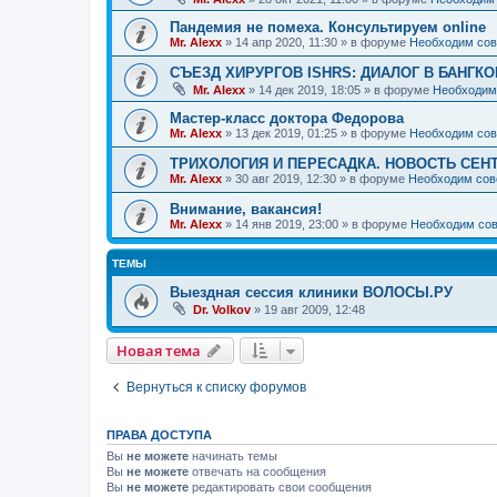
Пандемия не помеха. Консультируем online
Mr. Alexx
»
14 апр 2020, 11:30
» в форуме
Необходим сов
СЪЕЗД ХИРУРГОВ ISHRS: ДИАЛОГ В БАНГКО
Mr. Alexx
»
14 дек 2019, 18:05
» в форуме
Необходим
Мастер-класс доктора Федорова
Mr. Alexx
»
13 дек 2019, 01:25
» в форуме
Необходим сов
ТРИХОЛОГИЯ И ПЕРЕСАДКА. НОВОСТЬ СЕН
Mr. Alexx
»
30 авг 2019, 12:30
» в форуме
Необходим сов
Внимание, вакансия!
Mr. Alexx
»
14 янв 2019, 23:00
» в форуме
Необходим сов
ТЕМЫ
Выездная сессия клиники ВОЛОСЫ.РУ
Dr. Volkov
»
19 авг 2009, 12:48
Новая тема
Вернуться к списку форумов
ПРАВА ДОСТУПА
Вы
не можете
начинать темы
Вы
не можете
отвечать на сообщения
Вы
не можете
редактировать свои сообщения