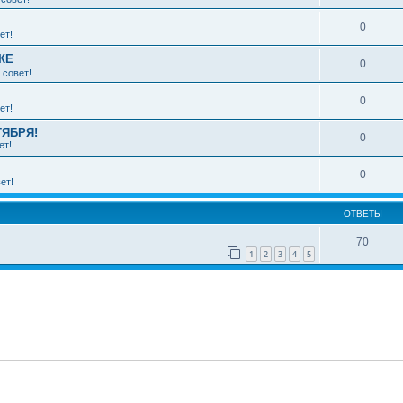
0
ет!
КЕ
0
 совет!
0
ет!
ТЯБРЯ!
0
ет!
0
ет!
ОТВЕТЫ
70
1
2
3
4
5