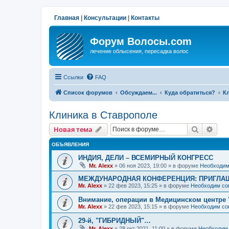
Главная
|
Консультации
|
Контакты
Форум Волосы.com
лечение облысения, пересадка волос
Ссылки
FAQ
Список форумов
Обсуждаем...
Куда обратиться?
К
Клиника в Ставрополе
Поиск
Рас
Новая тема
ОБЪЯВЛЕНИЯ
ИНДИЯ, ДЕЛИ – ВСЕМИРНЫЙ КОНГРЕСС
Mr. Alexx
»
06 ноя 2023, 19:00
» в форуме
Необходим
МЕЖДУНАРОДНАЯ КОНФЕРЕНЦИЯ: ПРИГЛАШ
Mr. Alexx
»
22 фев 2023, 15:25
» в форуме
Необходим со
Внимание, операции в Медицинском центре 
Mr. Alexx
»
22 фев 2023, 15:15
» в форуме
Необходим со
29-й, "ГИБРИДНЫЙ"…
Mr. Alexx
»
28 окт 2021, 11:00
» в форуме
Необходим 