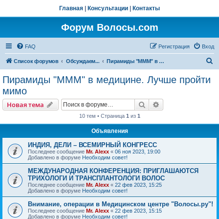
Главная
|
Консультации
|
Контакты
Форум Волосы.com
FAQ
Регистрация
Вход
П
Список форумов
Обсуждаем...
Пирамиды "МММ" в медицине. Лучше пройти мимо
о
Пирамиды "МММ" в медицине. Лучше пройти
и
мимо
с
Поиск
Расширенный пои
Новая тема
к
10 тем • Страница
1
из
1
Объявления
ИНДИЯ, ДЕЛИ – ВСЕМИРНЫЙ КОНГРЕСС
Последнее сообщение
Mr. Alexx
«
06 ноя 2023, 19:00
Добавлено в форуме
Необходим совет!
МЕЖДУНАРОДНАЯ КОНФЕРЕНЦИЯ: ПРИГЛАШАЮТСЯ
ТРИХОЛОГИ И ТРАНСПЛАНТОЛОГИ ВОЛОС
Последнее сообщение
Mr. Alexx
«
22 фев 2023, 15:25
Добавлено в форуме
Необходим совет!
Внимание, операции в Медицинском центре "Волосы.ру"!
Последнее сообщение
Mr. Alexx
«
22 фев 2023, 15:15
Добавлено в форуме
Необходим совет!