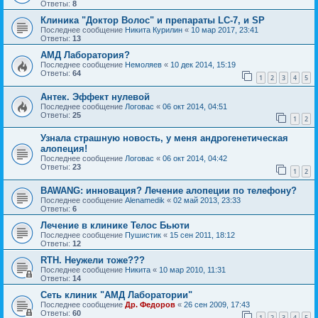
Ответы:
8
Клиника "Доктор Волос" и препараты LC-7, и SP
Последнее сообщение
Никита Курилин
«
10 мар 2017, 23:41
Ответы:
13
АМД Лаборатория?
Последнее сообщение
Немоляев
«
10 дек 2014, 15:19
Ответы:
64
1
2
3
4
5
Антек. Эффект нулевой
Последнее сообщение
Логовас
«
06 окт 2014, 04:51
Ответы:
25
1
2
Узнала страшную новость, у меня андрогенетическая
алопеция!
Последнее сообщение
Логовас
«
06 окт 2014, 04:42
Ответы:
23
1
2
BAWANG: инновация? Лечение алопеции по телефону?
Последнее сообщение
Alenamedik
«
02 май 2013, 23:33
Ответы:
6
Лечение в клинике Телос Бьюти
Последнее сообщение
Пушистик
«
15 сен 2011, 18:12
Ответы:
12
RTH. Неужели тоже???
Последнее сообщение
Hикита
«
10 мар 2010, 11:31
Ответы:
14
Сеть клиник "АМД Лаборатории"
Последнее сообщение
Др. Федоров
«
26 сен 2009, 17:43
Ответы:
60
1
2
3
4
5