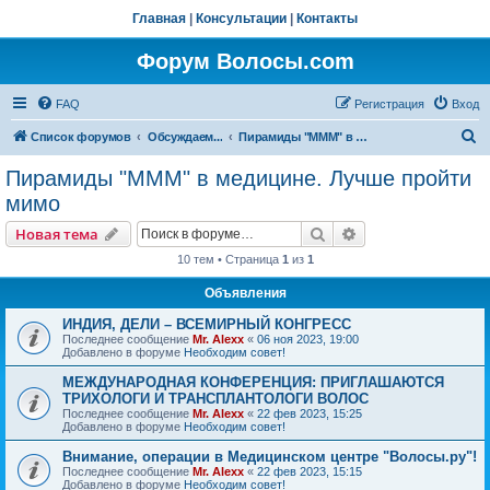
Главная
|
Консультации
|
Контакты
Форум Волосы.com
FAQ
Регистрация
Вход
П
Список форумов
Обсуждаем...
Пирамиды "МММ" в медицине. Лучше пройти мимо
о
Пирамиды "МММ" в медицине. Лучше пройти
и
мимо
с
Поиск
Расширенный пои
Новая тема
к
10 тем • Страница
1
из
1
Объявления
ИНДИЯ, ДЕЛИ – ВСЕМИРНЫЙ КОНГРЕСС
Последнее сообщение
Mr. Alexx
«
06 ноя 2023, 19:00
Добавлено в форуме
Необходим совет!
МЕЖДУНАРОДНАЯ КОНФЕРЕНЦИЯ: ПРИГЛАШАЮТСЯ
ТРИХОЛОГИ И ТРАНСПЛАНТОЛОГИ ВОЛОС
Последнее сообщение
Mr. Alexx
«
22 фев 2023, 15:25
Добавлено в форуме
Необходим совет!
Внимание, операции в Медицинском центре "Волосы.ру"!
Последнее сообщение
Mr. Alexx
«
22 фев 2023, 15:15
Добавлено в форуме
Необходим совет!