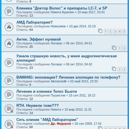
Ответы:
8
Клиника "Доктор Волос" и препараты LC-7, и SP
Последнее сообщение
Никита Курилин
«
10 мар 2017, 23:41
Ответы:
13
АМД Лаборатория?
Последнее сообщение
Немоляев
«
10 дек 2014, 15:19
Ответы:
64
1
2
3
4
5
Антек. Эффект нулевой
Последнее сообщение
Логовас
«
06 окт 2014, 04:51
Ответы:
25
1
2
Узнала страшную новость, у меня андрогенетическая
алопеция!
Последнее сообщение
Логовас
«
06 окт 2014, 04:42
Ответы:
23
1
2
BAWANG: инновация? Лечение алопеции по телефону?
Последнее сообщение
Alenamedik
«
02 май 2013, 23:33
Ответы:
6
Лечение в клинике Телос Бьюти
Последнее сообщение
Пушистик
«
15 сен 2011, 18:12
Ответы:
12
RTH. Неужели тоже???
Последнее сообщение
Hикита
«
10 мар 2010, 11:31
Ответы:
14
Сеть клиник "АМД Лаборатории"
Последнее сообщение
Др. Федоров
«
26 сен 2009, 17:43
Ответы:
60
1
2
3
4
5