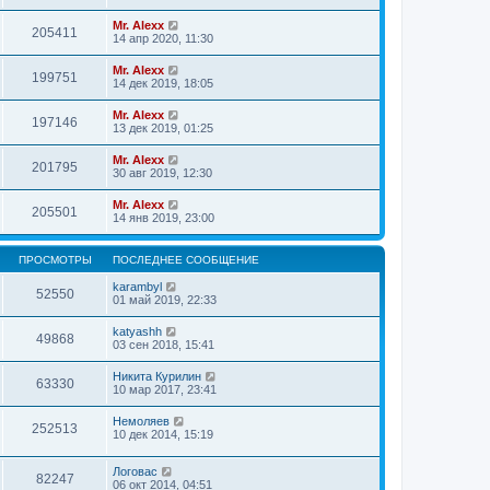
Mr. Alexx
205411
14 апр 2020, 11:30
Mr. Alexx
199751
14 дек 2019, 18:05
Mr. Alexx
197146
13 дек 2019, 01:25
Mr. Alexx
201795
30 авг 2019, 12:30
Mr. Alexx
205501
14 янв 2019, 23:00
ПРОСМОТРЫ
ПОСЛЕДНЕЕ СООБЩЕНИЕ
karambyl
52550
01 май 2019, 22:33
katyashh
49868
03 сен 2018, 15:41
Никита Курилин
63330
10 мар 2017, 23:41
Немоляев
252513
10 дек 2014, 15:19
Логовас
82247
06 окт 2014, 04:51