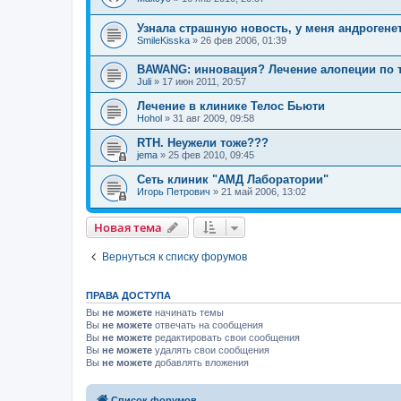
Узнала страшную новость, у меня андрогене
SmileKisska
»
26 фев 2006, 01:39
BAWANG: инновация? Лечение алопеции по 
Juli
»
17 июн 2011, 20:57
Лечение в клинике Телос Бьюти
Hohol
»
31 авг 2009, 09:58
RTH. Неужели тоже???
jema
»
25 фев 2010, 09:45
Сеть клиник "АМД Лаборатории"
Игорь Петрович
»
21 май 2006, 13:02
Новая тема
Вернуться к списку форумов
ПРАВА ДОСТУПА
Вы
не можете
начинать темы
Вы
не можете
отвечать на сообщения
Вы
не можете
редактировать свои сообщения
Вы
не можете
удалять свои сообщения
Вы
не можете
добавлять вложения
Список форумов