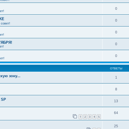
0
ет!
КЕ
0
 совет!
0
ет!
ТЯБРЯ!
0
ет!
0
ет!
ОТВЕТЫ
кую зону...
1
8
 SP
13
64
1
2
3
4
5
25