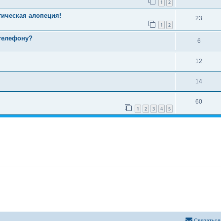
1
2
тическая алопеция!
23
1
2
телефону?
6
12
14
60
1
2
3
4
5
Связаться