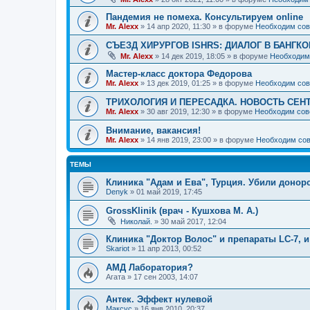
Пандемия не помеха. Консультируем online
Mr. Alexx
»
14 апр 2020, 11:30
» в форуме
Необходим сов
СЪЕЗД ХИРУРГОВ ISHRS: ДИАЛОГ В БАНГКО
Mr. Alexx
»
14 дек 2019, 18:05
» в форуме
Необходим
Мастер-класс доктора Федорова
Mr. Alexx
»
13 дек 2019, 01:25
» в форуме
Необходим сов
ТРИХОЛОГИЯ И ПЕРЕСАДКА. НОВОСТЬ СЕН
Mr. Alexx
»
30 авг 2019, 12:30
» в форуме
Необходим сов
Внимание, вакансия!
Mr. Alexx
»
14 янв 2019, 23:00
» в форуме
Необходим сов
ТЕМЫ
Клиника "Адам и Ева", Турция. Убили донорс
Denyk
»
01 май 2019, 17:45
GrossKlinik (врач - Кушхова М. А.)
Николай.
»
30 май 2017, 12:04
Клиника "Доктор Волос" и препараты LC-7, и
Skariot
»
11 апр 2013, 00:52
АМД Лаборатория?
Агата
»
17 сен 2003, 14:07
Антек. Эффект нулевой
Максус
»
16 янв 2010, 20:37