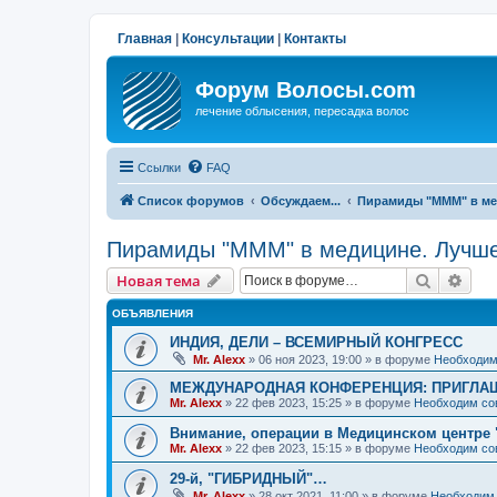
Главная
|
Консультации
|
Контакты
Форум Волосы.com
лечение облысения, пересадка волос
Ссылки
FAQ
Список форумов
Обсуждаем...
Пирамиды "МММ" в ме
Пирамиды "МММ" в медицине. Лучше
Поиск
Рас
Новая тема
ОБЪЯВЛЕНИЯ
ИНДИЯ, ДЕЛИ – ВСЕМИРНЫЙ КОНГРЕСС
Mr. Alexx
»
06 ноя 2023, 19:00
» в форуме
Необходим
МЕЖДУНАРОДНАЯ КОНФЕРЕНЦИЯ: ПРИГЛАШ
Mr. Alexx
»
22 фев 2023, 15:25
» в форуме
Необходим со
Внимание, операции в Медицинском центре 
Mr. Alexx
»
22 фев 2023, 15:15
» в форуме
Необходим со
29-й, "ГИБРИДНЫЙ"…
Mr. Alexx
»
28 окт 2021, 11:00
» в форуме
Необходим 