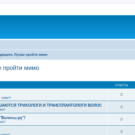
дицине. Лучше пройти мимо
 пройти мимо
ширенный поиск
ОТВЕТЫ
0
 совет!
АЮТСЯ ТРИХОЛОГИ И ТРАНСПЛАНТОЛОГИ ВОЛОС
0
вет!
"Волосы.ру"!
0
вет!
0
совет!