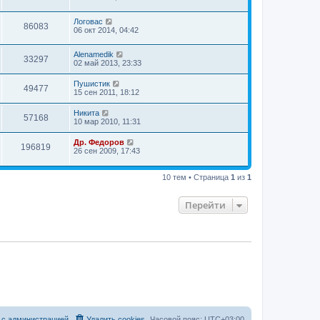
Логовас
86083
06 окт 2014, 04:42
Alenamedik
33297
02 май 2013, 23:33
Пушистик
49477
15 сен 2011, 18:12
Hикита
57168
10 мар 2010, 11:31
Др. Федоров
196819
26 сен 2009, 17:43
10 тем • Страница
1
из
1
Перейти
 с администрацией
Удалить cookies
Часовой пояс:
UTC+03:00