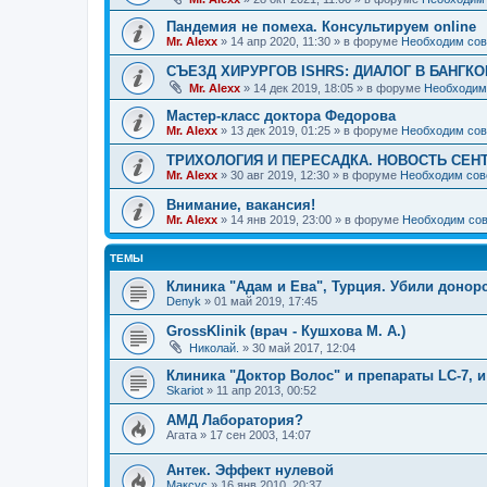
Пандемия не помеха. Консультируем online
Mr. Alexx
»
14 апр 2020, 11:30
» в форуме
Необходим сов
СЪЕЗД ХИРУРГОВ ISHRS: ДИАЛОГ В БАНГКО
Mr. Alexx
»
14 дек 2019, 18:05
» в форуме
Необходим
Мастер-класс доктора Федорова
Mr. Alexx
»
13 дек 2019, 01:25
» в форуме
Необходим сов
ТРИХОЛОГИЯ И ПЕРЕСАДКА. НОВОСТЬ СЕН
Mr. Alexx
»
30 авг 2019, 12:30
» в форуме
Необходим сов
Внимание, вакансия!
Mr. Alexx
»
14 янв 2019, 23:00
» в форуме
Необходим сов
ТЕМЫ
Клиника "Адам и Ева", Турция. Убили донорс
Denyk
»
01 май 2019, 17:45
GrossKlinik (врач - Кушхова М. А.)
Николай.
»
30 май 2017, 12:04
Клиника "Доктор Волос" и препараты LC-7, и
Skariot
»
11 апр 2013, 00:52
АМД Лаборатория?
Агата
»
17 сен 2003, 14:07
Антек. Эффект нулевой
Максус
»
16 янв 2010, 20:37