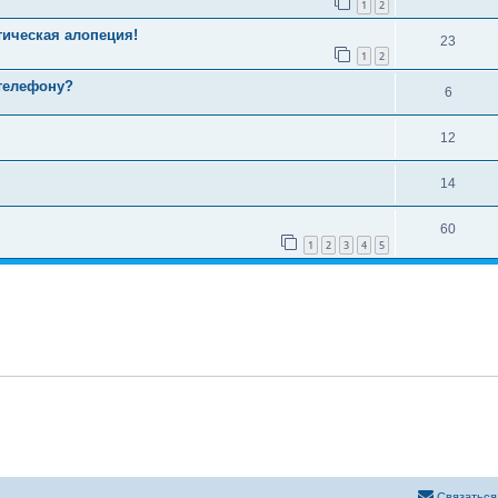
1
2
тическая алопеция!
23
1
2
телефону?
6
12
14
60
1
2
3
4
5
Связаться