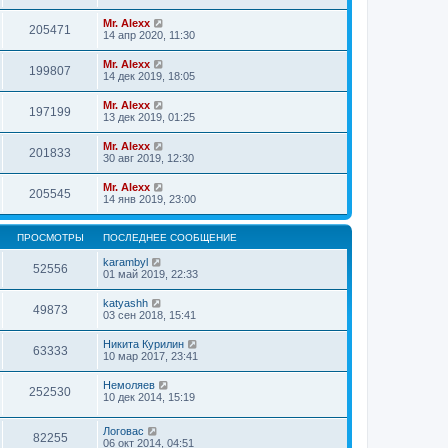
Mr. Alexx
205471
14 апр 2020, 11:30
Mr. Alexx
199807
14 дек 2019, 18:05
Mr. Alexx
197199
13 дек 2019, 01:25
Mr. Alexx
201833
30 авг 2019, 12:30
Mr. Alexx
205545
14 янв 2019, 23:00
ПРОСМОТРЫ
ПОСЛЕДНЕЕ СООБЩЕНИЕ
karambyl
52556
01 май 2019, 22:33
katyashh
49873
03 сен 2018, 15:41
Никита Курилин
63333
10 мар 2017, 23:41
Немоляев
252530
10 дек 2014, 15:19
Логовас
82255
06 окт 2014, 04:51