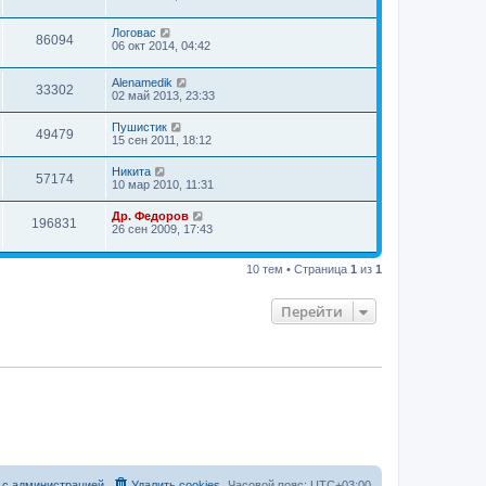
Логовас
86094
06 окт 2014, 04:42
Alenamedik
33302
02 май 2013, 23:33
Пушистик
49479
15 сен 2011, 18:12
Hикита
57174
10 мар 2010, 11:31
Др. Федоров
196831
26 сен 2009, 17:43
10 тем • Страница
1
из
1
Перейти
 с администрацией
Удалить cookies
Часовой пояс:
UTC+03:00