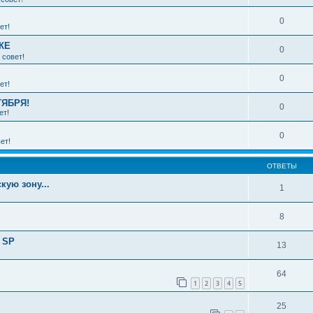
0
ет!
КЕ
0
 совет!
0
ет!
ТЯБРЯ!
0
ет!
0
ет!
ОТВЕТЫ
кую зону...
1
8
 SP
13
64
1
2
3
4
5
25