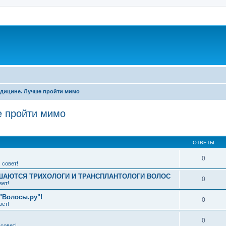
дицине. Лучше пройти мимо
 пройти мимо
ширенный поиск
ОТВЕТЫ
0
 совет!
АЮТСЯ ТРИХОЛОГИ И ТРАНСПЛАНТОЛОГИ ВОЛОС
0
вет!
"Волосы.ру"!
0
вет!
0
совет!