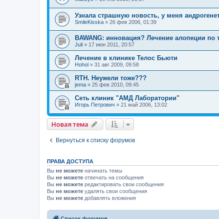
Узнала страшную новость, у меня андрогене
SmileKisska
»
26 фев 2006, 01:39
BAWANG: инновация? Лечение алопеции по 
Juli
»
17 июн 2011, 20:57
Лечение в клинике Телос Бьюти
Hohol
»
31 авг 2009, 09:58
RTH. Неужели тоже???
jema
»
25 фев 2010, 09:45
Сеть клиник "АМД Лаборатории"
Игорь Петрович
»
21 май 2006, 13:02
Новая тема
Вернуться к списку форумов
ПРАВА ДОСТУПА
Вы
не можете
начинать темы
Вы
не можете
отвечать на сообщения
Вы
не можете
редактировать свои сообщения
Вы
не можете
удалять свои сообщения
Вы
не можете
добавлять вложения
Список форумов