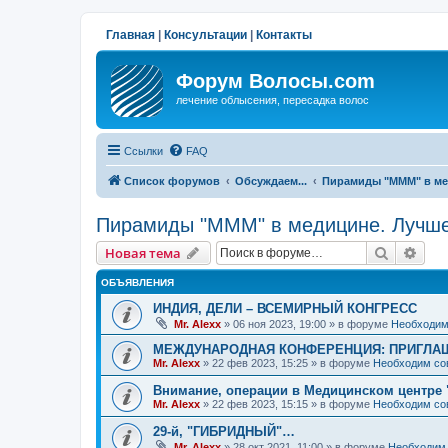
Главная
|
Консультации
|
Контакты
Форум Волосы.com
лечение облысения, пересадка волос
Ссылки
FAQ
Список форумов
Обсуждаем...
Пирамиды "МММ" в ме
Пирамиды "МММ" в медицине. Лучше
Поиск
Рас
Новая тема
ОБЪЯВЛЕНИЯ
ИНДИЯ, ДЕЛИ – ВСЕМИРНЫЙ КОНГРЕСС
Mr. Alexx
»
06 ноя 2023, 19:00
» в форуме
Необходим
МЕЖДУНАРОДНАЯ КОНФЕРЕНЦИЯ: ПРИГЛАШ
Mr. Alexx
»
22 фев 2023, 15:25
» в форуме
Необходим со
Внимание, операции в Медицинском центре 
Mr. Alexx
»
22 фев 2023, 15:15
» в форуме
Необходим со
29-й, "ГИБРИДНЫЙ"…
Mr. Alexx
»
28 окт 2021, 11:00
» в форуме
Необходим 