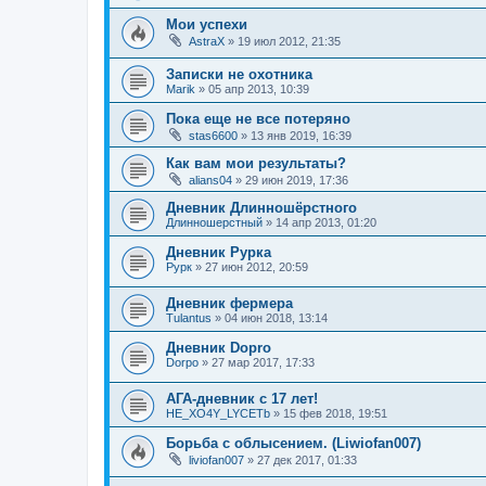
Мои успехи
AstraX
»
19 июл 2012, 21:35
Записки не охотника
Marik
»
05 апр 2013, 10:39
Пока еще не все потеряно
stas6600
»
13 янв 2019, 16:39
Как вам мои результаты?
alians04
»
29 июн 2019, 17:36
Дневник Длинношёрстного
Длинношерстный
»
14 апр 2013, 01:20
Дневник Рурка
Рурк
»
27 июн 2012, 20:59
Дневник фермера
Tulantus
»
04 июн 2018, 13:14
Дневник Dopro
Dorpo
»
27 мар 2017, 17:33
АГА-дневник с 17 лет!
HE_XO4Y_LYCETb
»
15 фев 2018, 19:51
Борьба с облысением. (Liwiofan007)
liviofan007
»
27 дек 2017, 01:33