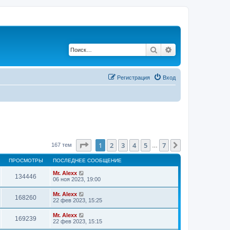
Поиск
Расширенный по
Регистрация
Вход
Страница
1
из
7
1
2
3
4
5
7
След.
167 тем
…
ПРОСМОТРЫ
ПОСЛЕДНЕЕ СООБЩЕНИЕ
Mr. Alexx
134446
06 ноя 2023, 19:00
Mr. Alexx
168260
22 фев 2023, 15:25
Mr. Alexx
169239
22 фев 2023, 15:15