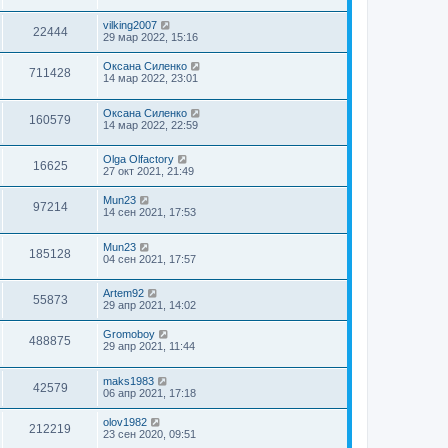
vilking2007
22444
29 мар 2022, 15:16
Оксана Силенко
711428
14 мар 2022, 23:01
Оксана Силенко
160579
14 мар 2022, 22:59
Olga Olfactory
16625
27 окт 2021, 21:49
Mun23
97214
14 сен 2021, 17:53
Mun23
185128
04 сен 2021, 17:57
Artem92
55873
29 апр 2021, 14:02
Gromoboy
488875
29 апр 2021, 11:44
maks1983
42579
06 апр 2021, 17:18
olov1982
212219
23 сен 2020, 09:51