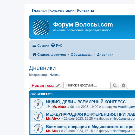
Главная
|
Консультации
|
Контакты
Форум Волосы.com
лечение облысения, пересадка волос
Ссылки
FAQ
Список форумов
Обсуждаем...
Дневники
Дневники
Модератор:
Hикита
Поиск
Рас
Новая тема
ОБЪЯВЛЕНИЯ
ИНДИЯ, ДЕЛИ – ВСЕМИРНЫЙ КОНГРЕСС
Mr. Alexx
»
06 ноя 2023, 19:00
» в форуме
Необходим
МЕЖДУНАРОДНАЯ КОНФЕРЕНЦИЯ: ПРИГЛАШ
Mr. Alexx
»
22 фев 2023, 15:25
» в форуме
Необходим со
Внимание, операции в Медицинском центре 
Mr. Alexx
»
22 фев 2023, 15:15
» в форуме
Необходим со