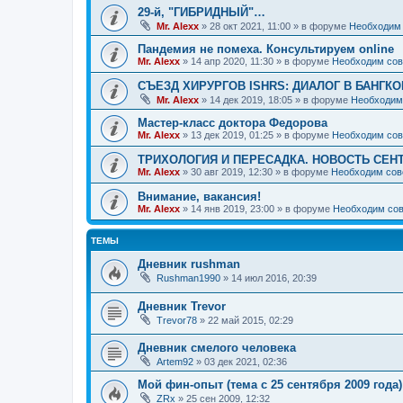
29-й, "ГИБРИДНЫЙ"…
Mr. Alexx
»
28 окт 2021, 11:00
» в форуме
Необходим 
Пандемия не помеха. Консультируем online
Mr. Alexx
»
14 апр 2020, 11:30
» в форуме
Необходим сов
СЪЕЗД ХИРУРГОВ ISHRS: ДИАЛОГ В БАНГКО
Mr. Alexx
»
14 дек 2019, 18:05
» в форуме
Необходим
Мастер-класс доктора Федорова
Mr. Alexx
»
13 дек 2019, 01:25
» в форуме
Необходим сов
ТРИХОЛОГИЯ И ПЕРЕСАДКА. НОВОСТЬ СЕН
Mr. Alexx
»
30 авг 2019, 12:30
» в форуме
Необходим сов
Внимание, вакансия!
Mr. Alexx
»
14 янв 2019, 23:00
» в форуме
Необходим сов
ТЕМЫ
Дневник rushman
Rushman1990
»
14 июл 2016, 20:39
Дневник Trevor
Trevor78
»
22 май 2015, 02:29
Дневник смелого человека
Artem92
»
03 дек 2021, 02:36
Мой фин-опыт (тема с 25 сентября 2009 года)
ZRx
»
25 сен 2009, 12:32