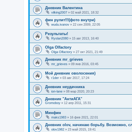
Дневник Валентина
vilking2007
»
02 май 2021, 18:32
фин рулит!!!(фото внутри)
wudu.ivanov
»
22 сен 2009, 22:05
Результаты!
Ryslan2080
»
15 авг 2013, 16:40
Olga Olfactory
Olga Olfactory
»
27 окт 2021, 21:49
Дневник mr_grieves
mr_grieves
»
09 янв 2016, 03:45
Мой дневник оволосения)
r1der
»
03 авг 2017, 17:24
Дневник неудачника
ion-lane
»
08 мар 2020, 20:23
Дневник "АнтиАГА"
Gromoboy
»
12 апр 2011, 15:31
Минфин
maks1983
»
16 фев 2021, 22:01
Дневник olov, начинаю борьбу. Возможно, 
olov1982
»
23 май 2015, 19:41