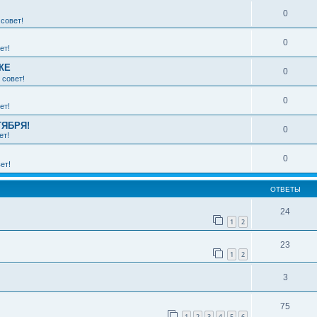
0
совет!
0
ет!
КЕ
0
 совет!
0
ет!
ТЯБРЯ!
0
ет!
0
ет!
ОТВЕТЫ
24
1
2
23
1
2
3
75
1
2
3
4
5
6