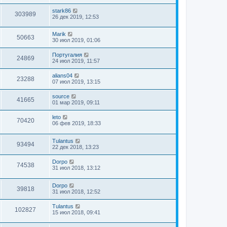
stark86
303989
26 дек 2019, 12:53
Marik
50663
30 июл 2019, 01:06
Португалия
24869
24 июл 2019, 11:57
alians04
23288
07 июл 2019, 13:15
source
41665
01 мар 2019, 09:11
leto
70420
06 фев 2019, 18:33
Tulantus
93494
22 дек 2018, 13:23
Dorpo
74538
31 июл 2018, 13:12
Dorpo
39818
31 июл 2018, 12:52
Tulantus
102827
15 июл 2018, 09:41