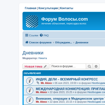
Главная
|
Консультации
|
Контакты
Форум Волосы.com
лечение облысения, пересадка волос
Ссылки
FAQ
Список форумов
Обсуждаем...
Дневники
Дневники
Модератор:
Hикита
Поиск
Рас
Новая тема
ОБЪЯВЛЕНИЯ
ИНДИЯ, ДЕЛИ – ВСЕМИРНЫЙ КОНГРЕСС
Mr. Alexx
»
06 ноя 2023, 19:00
» в форуме
Необходим
МЕЖДУНАРОДНАЯ КОНФЕРЕНЦИЯ: ПРИГЛАШ
Mr. Alexx
»
22 фев 2023, 15:25
» в форуме
Необходим со
Внимание, операции в Медицинском центре 
Mr. Alexx
»
22 фев 2023, 15:15
» в форуме
Необходим со