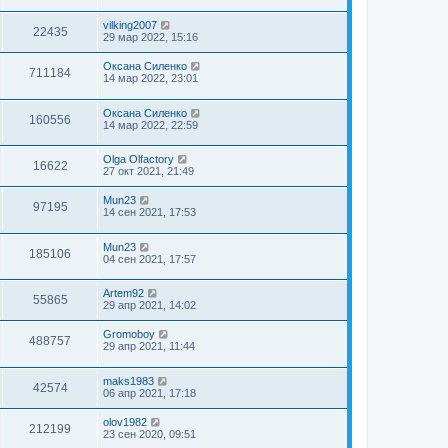
vilking2007
22435
29 мар 2022, 15:16
Оксана Силенко
711184
14 мар 2022, 23:01
Оксана Силенко
160556
14 мар 2022, 22:59
Olga Olfactory
16622
27 окт 2021, 21:49
Mun23
97195
14 сен 2021, 17:53
Mun23
185106
04 сен 2021, 17:57
Artem92
55865
29 апр 2021, 14:02
Gromoboy
488757
29 апр 2021, 11:44
maks1983
42574
06 апр 2021, 17:18
olov1982
212199
23 сен 2020, 09:51