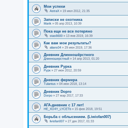
Мои успехи
AstraX
»
19 июл 2012, 21:35
Записки не охотника
Marik
»
05 апр 2013, 10:39
Пока еще не все потеряно
stas6600
»
13 янв 2019, 16:39
Как вам мои результаты?
alians04
»
29 июн 2019, 17:36
Дневник Длинношёрстного
Длинношерстный
»
14 апр 2013, 01:20
Дневник Рурка
Рурк
»
27 июн 2012, 20:59
Дневник фермера
Tulantus
»
04 июн 2018, 13:14
Дневник Dopro
Dorpo
»
27 мар 2017, 17:33
АГА-дневник с 17 лет!
HE_XO4Y_LYCETb
»
15 фев 2018, 19:51
Борьба с облысением. (Liwiofan007)
liviofan007
»
27 дек 2017, 01:33