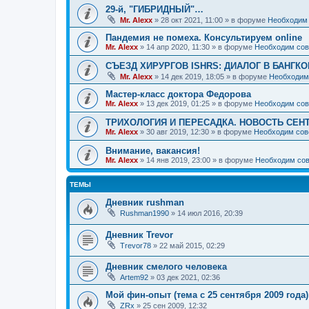
29-й, "ГИБРИДНЫЙ"…
Mr. Alexx
»
28 окт 2021, 11:00
» в форуме
Необходим 
Пандемия не помеха. Консультируем online
Mr. Alexx
»
14 апр 2020, 11:30
» в форуме
Необходим сов
СЪЕЗД ХИРУРГОВ ISHRS: ДИАЛОГ В БАНГКО
Mr. Alexx
»
14 дек 2019, 18:05
» в форуме
Необходим
Мастер-класс доктора Федорова
Mr. Alexx
»
13 дек 2019, 01:25
» в форуме
Необходим сов
ТРИХОЛОГИЯ И ПЕРЕСАДКА. НОВОСТЬ СЕН
Mr. Alexx
»
30 авг 2019, 12:30
» в форуме
Необходим сов
Внимание, вакансия!
Mr. Alexx
»
14 янв 2019, 23:00
» в форуме
Необходим сов
ТЕМЫ
Дневник rushman
Rushman1990
»
14 июл 2016, 20:39
Дневник Trevor
Trevor78
»
22 май 2015, 02:29
Дневник смелого человека
Artem92
»
03 дек 2021, 02:36
Мой фин-опыт (тема с 25 сентября 2009 года)
ZRx
»
25 сен 2009, 12:32