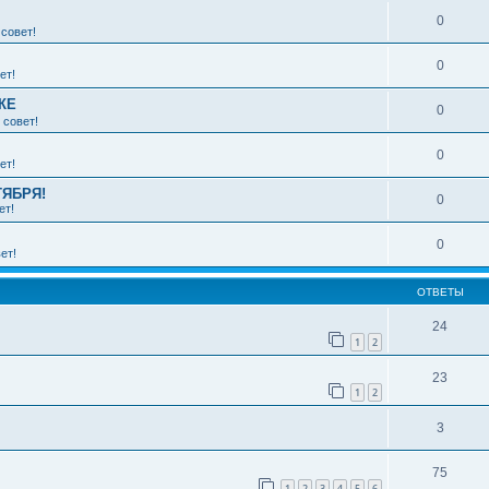
0
совет!
0
ет!
КЕ
0
 совет!
0
ет!
ТЯБРЯ!
0
ет!
0
ет!
ОТВЕТЫ
24
1
2
23
1
2
3
75
1
2
3
4
5
6