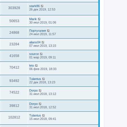
stark86
303928
26 дек 2019, 12:53
Marik
50653
30 июл 2019, 01:06
Португалия
24868
24 июл 2019, 11:57
alians04
23284
07 июл 2019, 13:15
source
41658
01 мар 2019, 09:11
leto
70412
06 фев 2019, 18:33
Tulantus
93492
22 дек 2018, 13:23
Dorpo
74522
31 июл 2018, 13:12
Dorpo
39812
31 июл 2018, 12:52
Tulantus
102812
15 июл 2018, 09:41