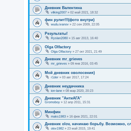
Дневник Валентина
vilking2007
»
02 май 2021, 18:32
фин рулит!!!(фото внутри)
wudu.ivanov
»
22 сен 2009, 22:05
Результаты!
Ryslan2080
»
15 авг 2013, 16:40
Olga Olfactory
Olga Olfactory
»
27 окт 2021, 21:49
Дневник mr_grieves
mr_grieves
»
09 янв 2016, 03:45
Мой дневник оволосения)
r1der
»
03 авг 2017, 17:24
Дневник неудачника
ion-lane
»
08 мар 2020, 20:23
Дневник "АнтиАГА"
Gromoboy
»
12 апр 2011, 15:31
Минфин
maks1983
»
16 фев 2021, 22:01
Дневник olov, начинаю борьбу. Возможно, 
olov1982
»
23 май 2015, 19:41