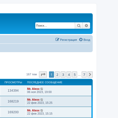
Поиск
Расширенный по
Регистрация
Вход
Страница
1
из
7
1
2
3
4
5
7
След.
167 тем
…
ПРОСМОТРЫ
ПОСЛЕДНЕЕ СООБЩЕНИЕ
Mr. Alexx
134394
06 ноя 2023, 19:00
Mr. Alexx
168219
22 фев 2023, 15:25
Mr. Alexx
169200
22 фев 2023, 15:15