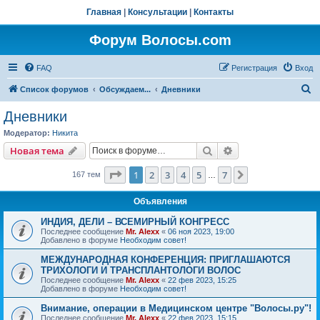
Главная
|
Консультации
|
Контакты
Форум Волосы.com
FAQ
Регистрация
Вход
П
Список форумов
Обсуждаем...
Дневники
о
Дневники
и
Модератор:
Hикита
с
Поиск
Расширенный пои
Новая тема
к
Страница
1
из
7
1
2
3
4
5
7
След.
167 тем
…
Объявления
ИНДИЯ, ДЕЛИ – ВСЕМИРНЫЙ КОНГРЕСС
Последнее сообщение
Mr. Alexx
«
06 ноя 2023, 19:00
Добавлено в форуме
Необходим совет!
МЕЖДУНАРОДНАЯ КОНФЕРЕНЦИЯ: ПРИГЛАШАЮТСЯ
ТРИХОЛОГИ И ТРАНСПЛАНТОЛОГИ ВОЛОС
Последнее сообщение
Mr. Alexx
«
22 фев 2023, 15:25
Добавлено в форуме
Необходим совет!
Внимание, операции в Медицинском центре "Волосы.ру"!
Последнее сообщение
Mr. Alexx
«
22 фев 2023, 15:15