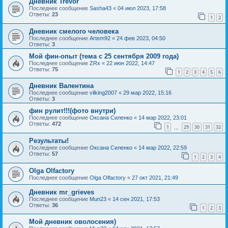
Дневник Trevor
Последнее сообщение
Sasha43
«
04 июл 2023, 17:58
Ответы:
23
1
2
Дневник смелого человека
Последнее сообщение
Artem92
«
24 фев 2023, 04:50
Ответы:
3
Мой фин-опыт (тема с 25 сентября 2009 года)
Последнее сообщение
ZRx
«
22 июн 2022, 14:47
Ответы:
75
1
2
3
4
5
6
Дневник Валентина
Последнее сообщение
vilking2007
«
29 мар 2022, 15:16
Ответы:
3
фин рулит!!!(фото внутри)
Последнее сообщение
Оксана Силенко
«
14 мар 2022, 23:01
Ответы:
472
1
29
30
31
32
…
Результаты!
Последнее сообщение
Оксана Силенко
«
14 мар 2022, 22:59
Ответы:
57
1
2
3
4
Olga Olfactory
Последнее сообщение
Olga Olfactory
«
27 окт 2021, 21:49
Дневник mr_grieves
Последнее сообщение
Mun23
«
14 сен 2021, 17:53
Ответы:
36
1
2
3
Мой дневник оволосения)