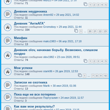
Последнее сообщение
Mun23
«
04 сен 2021, 17:57
Ответы:
71
1
2
3
4
5
Дневник неудачника
Последнее сообщение
Artem92
«
29 апр 2021, 14:02
Ответы:
11
Дневник "АнтиАГА"
Последнее сообщение
Gromoboy
«
29 апр 2021, 11:44
Ответы:
334
1
20
21
22
23
…
Минфин
Последнее сообщение
maks1983
«
06 апр 2021, 17:18
Ответы:
13
Дневник olov, начинаю борьбу. Возможно, слишком
поздно
Последнее сообщение
olov1982
«
23 сен 2020, 09:51
Ответы:
74
1
2
3
4
5
Мои успехи
Последнее сообщение
stark86
«
26 дек 2019, 12:53
Ответы:
148
1
7
8
9
10
…
Записки не охотника
Последнее сообщение
Marik
«
30 июл 2019, 01:06
Ответы:
13
Пока еще не все потеряно
Последнее сообщение
Португалия
«
24 июл 2019, 11:57
Ответы:
3
Как вам мои результаты?
Последнее сообщение
alians04
«
07 июл 2019, 13:15