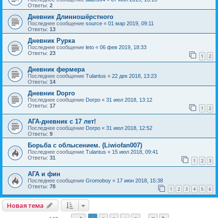
Ответы:
2
Дневник Длинношёрстного
Последнее сообщение
source
«
01 мар 2019, 09:11
Ответы:
13
Дневник Рурка
Последнее сообщение
leto
«
06 фев 2019, 18:33
Ответы:
23
1
2
Дневник фермера
Последнее сообщение
Tulantus
«
22 дек 2018, 13:23
Ответы:
14
Дневник Dopro
Последнее сообщение
Dorpo
«
31 июл 2018, 13:12
Ответы:
17
1
2
АГА-дневник с 17 лет!
Последнее сообщение
Dorpo
«
31 июл 2018, 12:52
Ответы:
9
Борьба с облысением. (Liwiofan007)
Последнее сообщение
Tulantus
«
15 июл 2018, 09:41
Ответы:
31
1
2
3
АГА и фин
Последнее сообщение
Gromoboy
«
17 июн 2018, 15:38
Ответы:
78
1
2
3
4
5
6
Новая тема