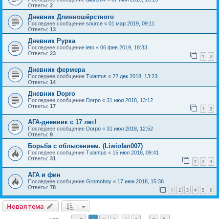
Ответы:
2
Дневник Длинношёрстного
Последнее сообщение
source
«
01 мар 2019, 09:11
Ответы:
13
Дневник Рурка
Последнее сообщение
leto
«
06 фев 2019, 18:33
Ответы:
23
1
2
Дневник фермера
Последнее сообщение
Tulantus
«
22 дек 2018, 13:23
Ответы:
14
Дневник Dopro
Последнее сообщение
Dorpo
«
31 июл 2018, 13:12
Ответы:
17
1
2
АГА-дневник с 17 лет!
Последнее сообщение
Dorpo
«
31 июл 2018, 12:52
Ответы:
9
Борьба с облысением. (Liwiofan007)
Последнее сообщение
Tulantus
«
15 июл 2018, 09:41
Ответы:
31
1
2
3
АГА и фин
Последнее сообщение
Gromoboy
«
17 июн 2018, 15:38
Ответы:
78
1
2
3
4
5
6
Новая тема