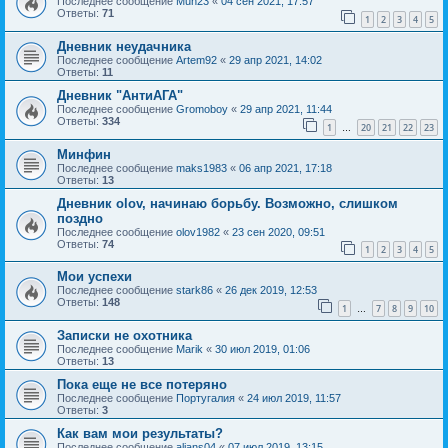
Последнее сообщение
Mun23
«
04 сен 2021, 17:57
Ответы:
71
1
2
3
4
5
Дневник неудачника
Последнее сообщение
Artem92
«
29 апр 2021, 14:02
Ответы:
11
Дневник "АнтиАГА"
Последнее сообщение
Gromoboy
«
29 апр 2021, 11:44
Ответы:
334
1
20
21
22
23
…
Минфин
Последнее сообщение
maks1983
«
06 апр 2021, 17:18
Ответы:
13
Дневник olov, начинаю борьбу. Возможно, слишком
поздно
Последнее сообщение
olov1982
«
23 сен 2020, 09:51
Ответы:
74
1
2
3
4
5
Мои успехи
Последнее сообщение
stark86
«
26 дек 2019, 12:53
Ответы:
148
1
7
8
9
10
…
Записки не охотника
Последнее сообщение
Marik
«
30 июл 2019, 01:06
Ответы:
13
Пока еще не все потеряно
Последнее сообщение
Португалия
«
24 июл 2019, 11:57
Ответы:
3
Как вам мои результаты?
Последнее сообщение
alians04
«
07 июл 2019, 13:15