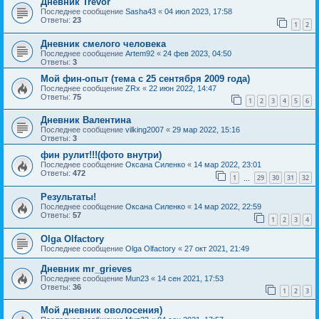
Дневник Trevor
Последнее сообщение
Sasha43
«
04 июл 2023, 17:58
Ответы:
23
1
2
Дневник смелого человека
Последнее сообщение
Artem92
«
24 фев 2023, 04:50
Ответы:
3
Мой фин-опыт (тема с 25 сентября 2009 года)
Последнее сообщение
ZRx
«
22 июн 2022, 14:47
Ответы:
75
1
2
3
4
5
6
Дневник Валентина
Последнее сообщение
vilking2007
«
29 мар 2022, 15:16
Ответы:
3
фин рулит!!!(фото внутри)
Последнее сообщение
Оксана Силенко
«
14 мар 2022, 23:01
Ответы:
472
1
29
30
31
32
…
Результаты!
Последнее сообщение
Оксана Силенко
«
14 мар 2022, 22:59
Ответы:
57
1
2
3
4
Olga Olfactory
Последнее сообщение
Olga Olfactory
«
27 окт 2021, 21:49
Дневник mr_grieves
Последнее сообщение
Mun23
«
14 сен 2021, 17:53
Ответы:
36
1
2
3
Мой дневник оволосения)