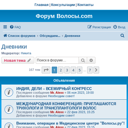
Главная
|
Консультации
|
Контакты
Форум Волосы.com
FAQ
Регистрация
Вход
П
Список форумов
Обсуждаем...
Дневники
о
Дневники
и
Модератор:
Hикита
с
Поиск
Расширенный пои
Новая тема
к
Страница
1
из
7
1
2
3
4
5
7
След.
167 тем
…
Объявления
ИНДИЯ, ДЕЛИ – ВСЕМИРНЫЙ КОНГРЕСС
Последнее сообщение
Mr. Alexx
«
06 ноя 2023, 19:00
Добавлено в форуме
Необходим совет!
МЕЖДУНАРОДНАЯ КОНФЕРЕНЦИЯ: ПРИГЛАШАЮТСЯ
ТРИХОЛОГИ И ТРАНСПЛАНТОЛОГИ ВОЛОС
Последнее сообщение
Mr. Alexx
«
22 фев 2023, 15:25
Добавлено в форуме
Необходим совет!
Внимание, операции в Медицинском центре "Волосы.ру"!
Последнее сообщение
Mr. Alexx
«
22 фев 2023, 15:15