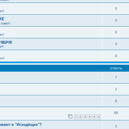
0
ет!
КЕ
0
 совет!
0
ет!
ТЯБРЯ!
0
ет!
0
ет!
ОТВЕТЫ
7
2
8
88
1
2
3
4
5
6
евают в "Исходящих"?
1