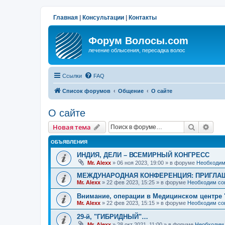
Главная
|
Консультации
|
Контакты
Форум Волосы.com
лечение облысения, пересадка волос
Ссылки
FAQ
Список форумов
Общение
О сайте
О сайте
Поиск
Рас
Новая тема
ОБЪЯВЛЕНИЯ
ИНДИЯ, ДЕЛИ – ВСЕМИРНЫЙ КОНГРЕСС
Mr. Alexx
»
06 ноя 2023, 19:00
» в форуме
Необходим
МЕЖДУНАРОДНАЯ КОНФЕРЕНЦИЯ: ПРИГЛАШ
Mr. Alexx
»
22 фев 2023, 15:25
» в форуме
Необходим со
Внимание, операции в Медицинском центре 
Mr. Alexx
»
22 фев 2023, 15:15
» в форуме
Необходим со
29-й, "ГИБРИДНЫЙ"…
Mr. Alexx
»
28 окт 2021, 11:00
» в форуме
Необходим 