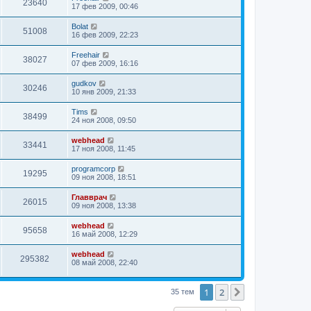
23640
17 фев 2009, 00:46
Bolat
51008
16 фев 2009, 22:23
Freehair
38027
07 фев 2009, 16:16
gudkov
30246
10 янв 2009, 21:33
Tims
38499
24 ноя 2008, 09:50
webhead
33441
17 ноя 2008, 11:45
programcorp
19295
09 ноя 2008, 18:51
Главврач
26015
09 ноя 2008, 13:38
webhead
95658
16 май 2008, 12:29
webhead
295382
08 май 2008, 22:40
1
2
След.
35 тем