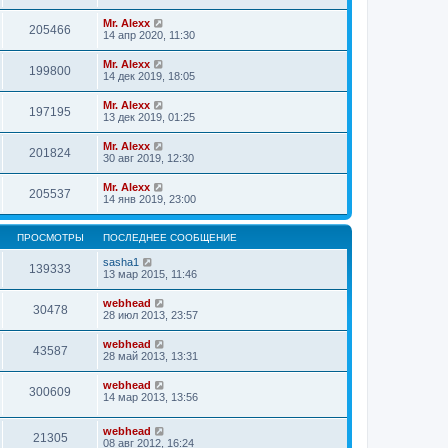
Mr. Alexx
205466
14 апр 2020, 11:30
Mr. Alexx
199800
14 дек 2019, 18:05
Mr. Alexx
197195
13 дек 2019, 01:25
Mr. Alexx
201824
30 авг 2019, 12:30
Mr. Alexx
205537
14 янв 2019, 23:00
ПРОСМОТРЫ
ПОСЛЕДНЕЕ СООБЩЕНИЕ
sasha1
139333
13 мар 2015, 11:46
webhead
30478
28 июл 2013, 23:57
webhead
43587
28 май 2013, 13:31
webhead
300609
14 мар 2013, 13:56
webhead
21305
08 авг 2012, 16:24