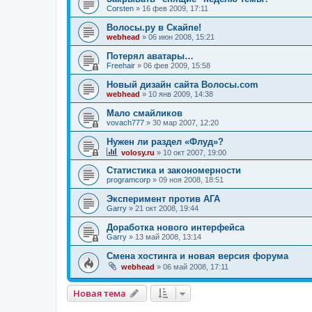
Corsten
»
16 фев 2009, 17:11
Волосы.ру в Скайпе!
webhead
»
06 июн 2008, 15:21
Потерял аватары…
Freehair
»
06 фев 2009, 15:58
Новый дизайн сайта Волосы.com
webhead
»
10 янв 2009, 14:38
Мало смайликов
vovach777
»
30 мар 2007, 12:20
Нужен ли раздел «Флуд»?
volosy.ru
»
10 окт 2007, 19:00
Статистика и закономерности
programcorp
»
09 ноя 2008, 18:51
Эксперимент против АГА
Garry
»
21 окт 2008, 19:44
Доработка нового интерфейса
Garry
»
13 май 2008, 13:14
Смена хостинга и новая версия форума
webhead
»
06 май 2008, 17:11
Новая тема