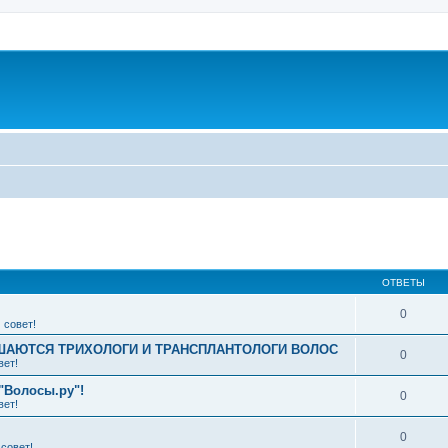
ширенный поиск
ОТВЕТЫ
0
 совет!
АЮТСЯ ТРИХОЛОГИ И ТРАНСПЛАНТОЛОГИ ВОЛОС
0
вет!
"Волосы.ру"!
0
вет!
0
совет!