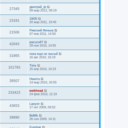
дмитрий_ф
27345
09 мар 2012, 09:19
19/05
23181
20 мар 2011, 19:45
Римский Фенька
21506
07 янв 2011, 14:50
pazuzu87
42043
29 ноя 2010, 14:55
пока еще не лысый
31865
16 авг 2010, 16:19
Tims
101793
15 апр 2010, 10:23
Hикита
39507
14 мар 2010, 20:55
webhead
233423
24 фев 2010, 12:19
Lawyer
43653
17 окт 2009, 09:52
Bel9Ik
39890
26 сен 2009, 14:11
Freehair