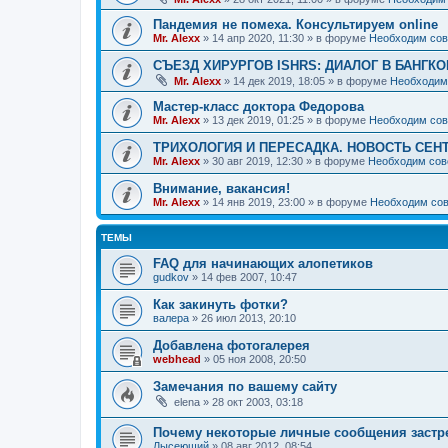
Пандемия не помеха. Консультируем online
Mr. Alexx
»
14 апр 2020, 11:30
» в форуме
Необходим сов
СЪЕЗД ХИРУРГОВ ISHRS: ДИАЛОГ В БАНГКО
Mr. Alexx
»
14 дек 2019, 18:05
» в форуме
Необходим
Мастер-класс доктора Федорова
Mr. Alexx
»
13 дек 2019, 01:25
» в форуме
Необходим сов
ТРИХОЛОГИЯ И ПЕРЕСАДКА. НОВОСТЬ СЕН
Mr. Alexx
»
30 авг 2019, 12:30
» в форуме
Необходим сов
Внимание, вакансия!
Mr. Alexx
»
14 янв 2019, 23:00
» в форуме
Необходим сов
ТЕМЫ
FAQ для начинающих алопетиков
gudkov
»
14 фев 2007, 10:47
Как закинуть фотки?
валера
»
26 июл 2013, 20:10
Добавлена фотогалерея
webhead
»
05 ноя 2008, 20:50
Замечания по вашему сайту
elena
»
28 окт 2003, 03:18
Почему некоторые личные сообщения застр
Лысеющий
»
08 авг 2012, 08:54