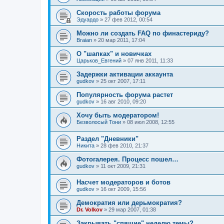
Скорость работы форума
Эдуардо
»
27 фев 2012, 00:54
Можно ли создать FAQ по финастериду?
Braian
»
20 мар 2011, 17:04
О "шапках" и новичках
Царьков_Евгений
»
07 янв 2011, 11:33
Задержки активации аккаунта
gudkov
»
25 окт 2007, 17:11
Популярность форума растет
gudkov
»
16 авг 2010, 09:20
Хочу быть модератором!
Безволосый Тони
»
08 июл 2008, 12:55
Раздел "Дневники"
Hикита
»
28 фев 2010, 21:37
Фотогалерея. Процесс пошел…
gudkov
»
11 окт 2009, 21:31
Насчет модераторов и ботов
gudkov
»
16 окт 2009, 15:56
Демократия или дерьмократия?
Dr. Volkov
»
29 мар 2007, 01:38
Закрывать "спящие" неделю темы?