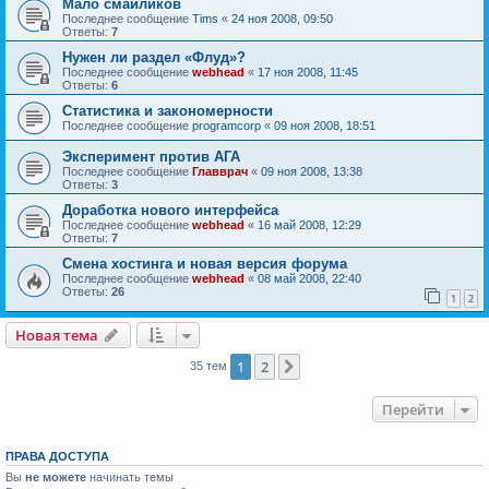
Мало смайликов
Последнее сообщение
Tims
«
24 ноя 2008, 09:50
Ответы:
7
Нужен ли раздел «Флуд»?
Последнее сообщение
webhead
«
17 ноя 2008, 11:45
Ответы:
6
Статистика и закономерности
Последнее сообщение
programcorp
«
09 ноя 2008, 18:51
Эксперимент против АГА
Последнее сообщение
Главврач
«
09 ноя 2008, 13:38
Ответы:
3
Доработка нового интерфейса
Последнее сообщение
webhead
«
16 май 2008, 12:29
Ответы:
7
Смена хостинга и новая версия форума
Последнее сообщение
webhead
«
08 май 2008, 22:40
Ответы:
26
1
2
Новая тема
1
2
След.
35 тем
Перейти
ПРАВА ДОСТУПА
Вы
не можете
начинать темы