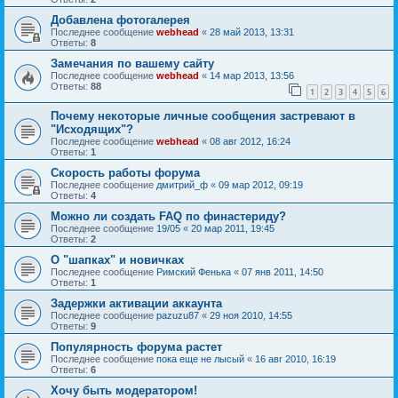
Добавлена фотогалерея
Последнее сообщение
webhead
«
28 май 2013, 13:31
Ответы:
8
Замечания по вашему сайту
Последнее сообщение
webhead
«
14 мар 2013, 13:56
Ответы:
88
1
2
3
4
5
6
Почему некоторые личные сообщения застревают в
"Исходящих"?
Последнее сообщение
webhead
«
08 авг 2012, 16:24
Ответы:
1
Скорость работы форума
Последнее сообщение
дмитрий_ф
«
09 мар 2012, 09:19
Ответы:
4
Можно ли создать FAQ по финастериду?
Последнее сообщение
19/05
«
20 мар 2011, 19:45
Ответы:
2
О "шапках" и новичках
Последнее сообщение
Римский Фенька
«
07 янв 2011, 14:50
Ответы:
1
Задержки активации аккаунта
Последнее сообщение
pazuzu87
«
29 ноя 2010, 14:55
Ответы:
9
Популярность форума растет
Последнее сообщение
пока еще не лысый
«
16 авг 2010, 16:19
Ответы:
6
Хочу быть модератором!