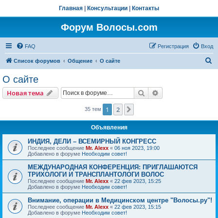
Главная
|
Консультации
|
Контакты
Форум Волосы.com
FAQ
Регистрация
Вход
П
Список форумов
Общение
О сайте
о
О сайте
и
Поиск
Расширенный пои
Новая тема
с
к
1
2
След.
35 тем
Объявления
ИНДИЯ, ДЕЛИ – ВСЕМИРНЫЙ КОНГРЕСС
Последнее сообщение
Mr. Alexx
«
06 ноя 2023, 19:00
Добавлено в форуме
Необходим совет!
МЕЖДУНАРОДНАЯ КОНФЕРЕНЦИЯ: ПРИГЛАШАЮТСЯ
ТРИХОЛОГИ И ТРАНСПЛАНТОЛОГИ ВОЛОС
Последнее сообщение
Mr. Alexx
«
22 фев 2023, 15:25
Добавлено в форуме
Необходим совет!
Внимание, операции в Медицинском центре "Волосы.ру"!
Последнее сообщение
Mr. Alexx
«
22 фев 2023, 15:15
Добавлено в форуме
Необходим совет!