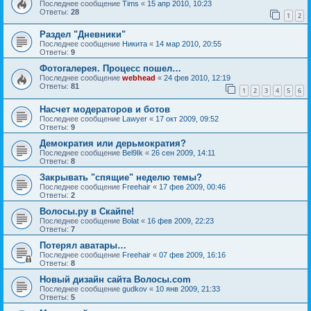
Последнее сообщение
Tims
«
15 апр 2010, 10:23
Ответы:
28
1
2
Раздел "Дневники"
Последнее сообщение
Hикита
«
14 мар 2010, 20:55
Ответы:
9
Фотогалерея. Процесс пошел…
Последнее сообщение
webhead
«
24 фев 2010, 12:19
Ответы:
81
1
2
3
4
5
6
Насчет модераторов и ботов
Последнее сообщение
Lawyer
«
17 окт 2009, 09:52
Ответы:
9
Демократия или дерьмократия?
Последнее сообщение
Bel9Ik
«
26 сен 2009, 14:11
Ответы:
8
Закрывать "спящие" неделю темы?
Последнее сообщение
Freehair
«
17 фев 2009, 00:46
Ответы:
2
Волосы.ру в Скайпе!
Последнее сообщение
Bolat
«
16 фев 2009, 22:23
Ответы:
7
Потерял аватары…
Последнее сообщение
Freehair
«
07 фев 2009, 16:16
Ответы:
8
Новый дизайн сайта Волосы.com
Последнее сообщение
gudkov
«
10 янв 2009, 21:33
Ответы:
5