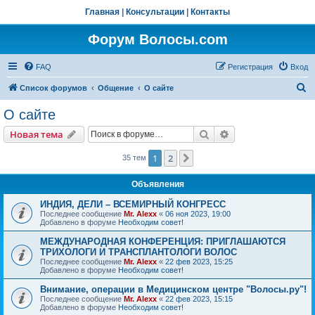
Главная
|
Консультации
|
Контакты
Форум Волосы.com
FAQ
Регистрация
Вход
П
Список форумов
Общение
О сайте
о
О сайте
и
Поиск
Расширенный пои
Новая тема
с
к
1
2
След.
35 тем
Объявления
ИНДИЯ, ДЕЛИ – ВСЕМИРНЫЙ КОНГРЕСС
Последнее сообщение
Mr. Alexx
«
06 ноя 2023, 19:00
Добавлено в форуме
Необходим совет!
МЕЖДУНАРОДНАЯ КОНФЕРЕНЦИЯ: ПРИГЛАШАЮТСЯ
ТРИХОЛОГИ И ТРАНСПЛАНТОЛОГИ ВОЛОС
Последнее сообщение
Mr. Alexx
«
22 фев 2023, 15:25
Добавлено в форуме
Необходим совет!
Внимание, операции в Медицинском центре "Волосы.ру"!
Последнее сообщение
Mr. Alexx
«
22 фев 2023, 15:15
Добавлено в форуме
Необходим совет!