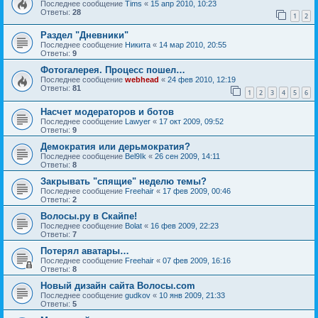
Последнее сообщение
Tims
«
15 апр 2010, 10:23
Ответы:
28
1
2
Раздел "Дневники"
Последнее сообщение
Hикита
«
14 мар 2010, 20:55
Ответы:
9
Фотогалерея. Процесс пошел…
Последнее сообщение
webhead
«
24 фев 2010, 12:19
Ответы:
81
1
2
3
4
5
6
Насчет модераторов и ботов
Последнее сообщение
Lawyer
«
17 окт 2009, 09:52
Ответы:
9
Демократия или дерьмократия?
Последнее сообщение
Bel9Ik
«
26 сен 2009, 14:11
Ответы:
8
Закрывать "спящие" неделю темы?
Последнее сообщение
Freehair
«
17 фев 2009, 00:46
Ответы:
2
Волосы.ру в Скайпе!
Последнее сообщение
Bolat
«
16 фев 2009, 22:23
Ответы:
7
Потерял аватары…
Последнее сообщение
Freehair
«
07 фев 2009, 16:16
Ответы:
8
Новый дизайн сайта Волосы.com
Последнее сообщение
gudkov
«
10 янв 2009, 21:33
Ответы:
5