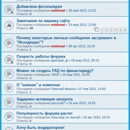
Добавлена фотогалерея
Последнее сообщение
webhead
«
28 май 2013, 13:31
Ответы:
8
Замечания по вашему сайту
Последнее сообщение
webhead
«
14 мар 2013, 13:56
Ответы:
88
1
2
3
4
5
6
Почему некоторые личные сообщения застревают в
"Исходящих"?
Последнее сообщение
webhead
«
08 авг 2012, 16:24
Ответы:
1
Скорость работы форума
Последнее сообщение
дмитрий_ф
«
09 мар 2012, 09:19
Ответы:
4
Можно ли создать FAQ по финастериду?
Последнее сообщение
19/05
«
20 мар 2011, 19:45
Ответы:
2
О "шапках" и новичках
Последнее сообщение
Римский Фенька
«
07 янв 2011, 14:50
Ответы:
1
Задержки активации аккаунта
Последнее сообщение
pazuzu87
«
29 ноя 2010, 14:55
Ответы:
9
Популярность форума растет
Последнее сообщение
пока еще не лысый
«
16 авг 2010, 16:19
Ответы:
6
Хочу быть модератором!