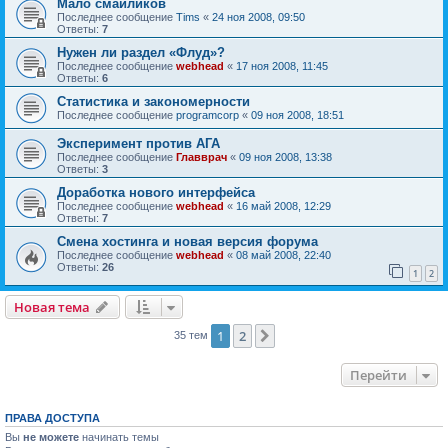
Мало смайликов
Последнее сообщение
Tims
«
24 ноя 2008, 09:50
Ответы:
7
Нужен ли раздел «Флуд»?
Последнее сообщение
webhead
«
17 ноя 2008, 11:45
Ответы:
6
Статистика и закономерности
Последнее сообщение
programcorp
«
09 ноя 2008, 18:51
Эксперимент против АГА
Последнее сообщение
Главврач
«
09 ноя 2008, 13:38
Ответы:
3
Доработка нового интерфейса
Последнее сообщение
webhead
«
16 май 2008, 12:29
Ответы:
7
Смена хостинга и новая версия форума
Последнее сообщение
webhead
«
08 май 2008, 22:40
Ответы:
26
1
2
Новая тема
1
2
След.
35 тем
Перейти
ПРАВА ДОСТУПА
Вы
не можете
начинать темы