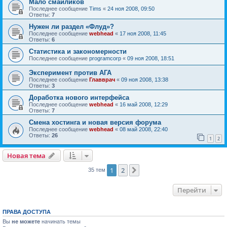
Мало смайликов
Последнее сообщение
Tims
«
24 ноя 2008, 09:50
Ответы:
7
Нужен ли раздел «Флуд»?
Последнее сообщение
webhead
«
17 ноя 2008, 11:45
Ответы:
6
Статистика и закономерности
Последнее сообщение
programcorp
«
09 ноя 2008, 18:51
Эксперимент против АГА
Последнее сообщение
Главврач
«
09 ноя 2008, 13:38
Ответы:
3
Доработка нового интерфейса
Последнее сообщение
webhead
«
16 май 2008, 12:29
Ответы:
7
Смена хостинга и новая версия форума
Последнее сообщение
webhead
«
08 май 2008, 22:40
Ответы:
26
1
2
Новая тема
1
2
След.
35 тем
Перейти
ПРАВА ДОСТУПА
Вы
не можете
начинать темы