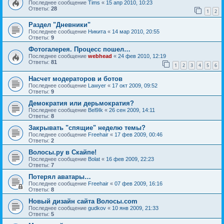
Последнее сообщение
Tims
«
15 апр 2010, 10:23
Ответы:
28
1
2
Раздел "Дневники"
Последнее сообщение
Hикита
«
14 мар 2010, 20:55
Ответы:
9
Фотогалерея. Процесс пошел…
Последнее сообщение
webhead
«
24 фев 2010, 12:19
Ответы:
81
1
2
3
4
5
6
Насчет модераторов и ботов
Последнее сообщение
Lawyer
«
17 окт 2009, 09:52
Ответы:
9
Демократия или дерьмократия?
Последнее сообщение
Bel9Ik
«
26 сен 2009, 14:11
Ответы:
8
Закрывать "спящие" неделю темы?
Последнее сообщение
Freehair
«
17 фев 2009, 00:46
Ответы:
2
Волосы.ру в Скайпе!
Последнее сообщение
Bolat
«
16 фев 2009, 22:23
Ответы:
7
Потерял аватары…
Последнее сообщение
Freehair
«
07 фев 2009, 16:16
Ответы:
8
Новый дизайн сайта Волосы.com
Последнее сообщение
gudkov
«
10 янв 2009, 21:33
Ответы:
5