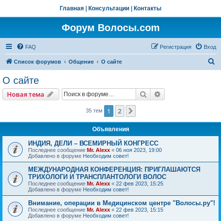
Главная
|
Консультации
|
Контакты
Форум Волосы.com
FAQ
Регистрация
Вход
П
Список форумов
Общение
О сайте
о
О сайте
и
Поиск
Расширенный пои
Новая тема
с
к
1
2
След.
35 тем
Объявления
ИНДИЯ, ДЕЛИ – ВСЕМИРНЫЙ КОНГРЕСС
Последнее сообщение
Mr. Alexx
«
06 ноя 2023, 19:00
Добавлено в форуме
Необходим совет!
МЕЖДУНАРОДНАЯ КОНФЕРЕНЦИЯ: ПРИГЛАШАЮТСЯ
ТРИХОЛОГИ И ТРАНСПЛАНТОЛОГИ ВОЛОС
Последнее сообщение
Mr. Alexx
«
22 фев 2023, 15:25
Добавлено в форуме
Необходим совет!
Внимание, операции в Медицинском центре "Волосы.ру"!
Последнее сообщение
Mr. Alexx
«
22 фев 2023, 15:15
Добавлено в форуме
Необходим совет!