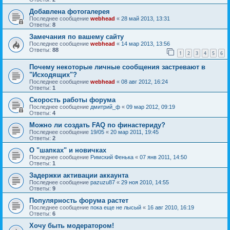
Добавлена фотогалерея
Последнее сообщение
webhead
«
28 май 2013, 13:31
Ответы:
8
Замечания по вашему сайту
Последнее сообщение
webhead
«
14 мар 2013, 13:56
Ответы:
88
1
2
3
4
5
6
Почему некоторые личные сообщения застревают в
"Исходящих"?
Последнее сообщение
webhead
«
08 авг 2012, 16:24
Ответы:
1
Скорость работы форума
Последнее сообщение
дмитрий_ф
«
09 мар 2012, 09:19
Ответы:
4
Можно ли создать FAQ по финастериду?
Последнее сообщение
19/05
«
20 мар 2011, 19:45
Ответы:
2
О "шапках" и новичках
Последнее сообщение
Римский Фенька
«
07 янв 2011, 14:50
Ответы:
1
Задержки активации аккаунта
Последнее сообщение
pazuzu87
«
29 ноя 2010, 14:55
Ответы:
9
Популярность форума растет
Последнее сообщение
пока еще не лысый
«
16 авг 2010, 16:19
Ответы:
6
Хочу быть модератором!