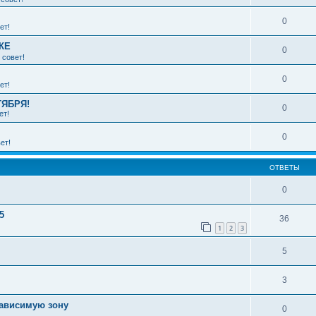
0
ет!
КЕ
0
 совет!
0
ет!
ТЯБРЯ!
0
ет!
0
ет!
ОТВЕТЫ
0
5
36
1
2
3
5
3
зависимую зону
0