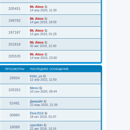
Mr. Alexx
205451
14 апр 2020, 11:30
Mr. Alexx
199792
14 дек 2019, 18:05
Mr. Alexx
197187
13 дек 2019, 01:25
Mr. Alexx
201818
30 авг 2019, 12:30
Mr. Alexx
205535
14 янв 2019, 23:00
ПРОСМОТРЫ
ПОСЛЕДНЕЕ СООБЩЕНИЕ
ktoto_ya
29504
12 апр 2022, 11:50
Messi
105352
10 сен 2020, 09:44
Джирайя
52491
22 мар 2020, 21:39
Elvis2016
30860
18 окт 2019, 01:07
specifekt
18089
22 авг 2018, 10:24