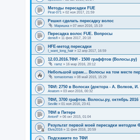
Методы пересадки FUE
Pirat-071
»
02 ноя 2017, 21:59
Решил сделать пересадку волос
Маришка
»
07 июл 2016, 15:19
Пересадка волос FUE. Вопросы
denisfl
»
11 фев 2017, 20:18
HFE-метод пересадки
I_want_long_hair
»
12 апр 2017, 16:59
12.03.2016.ТФИ - 1500 граффтов (Волосы.ру)
ramz
»
16 мар 2016, 20:12
Небольшой шрам... Волосы на том месте пер
tomastomas
»
08 май 2015, 15:29
ТФИ: 2750 в Волосах (доктора - А. Волков, И
Anatom
»
03 июл 2016, 00:32
ТФИ, 3700 графтов. Волосы.ру, октябрь 2016
Seville
»
01 ноя 2016, 23:41
ТФИ в Питере
AntonF
»
06 окт 2015, 01:04
Результат первой моей пересадки методом 
Elvis2016
»
11 фев 2016, 20:59
Подскажите по ТФИ