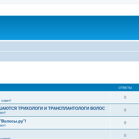
ширенный поиск
ОТВЕТЫ
0
 совет!
АЮТСЯ ТРИХОЛОГИ И ТРАНСПЛАНТОЛОГИ ВОЛОС
0
вет!
"Волосы.ру"!
0
вет!
0
совет!