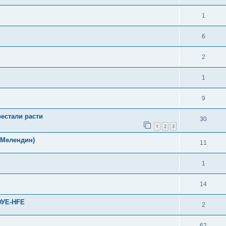
1
6
2
1
9
естали расти
30
1
2
3
. Мелендин)
11
1
14
ФУЕ-HFE
2
62