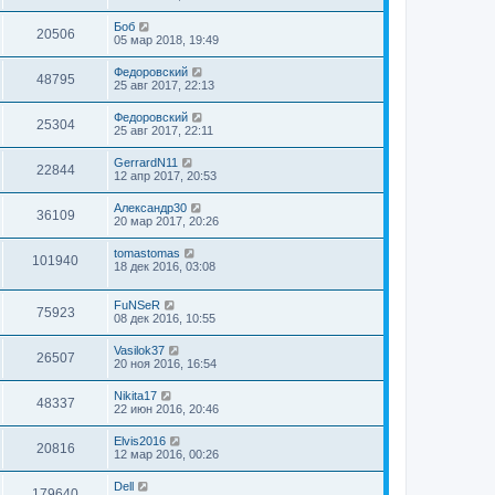
Боб
20506
05 мар 2018, 19:49
Федоровский
48795
25 авг 2017, 22:13
Федоровский
25304
25 авг 2017, 22:11
GerrardN11
22844
12 апр 2017, 20:53
Александр30
36109
20 мар 2017, 20:26
tomastomas
101940
18 дек 2016, 03:08
FuNSeR
75923
08 дек 2016, 10:55
Vasilok37
26507
20 ноя 2016, 16:54
Nikita17
48337
22 июн 2016, 20:46
Elvis2016
20816
12 мар 2016, 00:26
Dell
179640