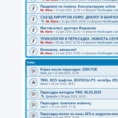
Пандемия не помеха. Консультируем online
Mr. Alexx
»
14 апр 2020, 11:30
» в форуме
Необходим сов
СЪЕЗД ХИРУРГОВ ISHRS: ДИАЛОГ В БАНГКО
Mr. Alexx
»
14 дек 2019, 18:05
» в форуме
Необходим
Мастер-класс доктора Федорова
Mr. Alexx
»
13 дек 2019, 01:25
» в форуме
Необходим сов
ТРИХОЛОГИЯ И ПЕРЕСАДКА. НОВОСТЬ СЕН
Mr. Alexx
»
30 авг 2019, 12:30
» в форуме
Необходим сов
Внимание, вакансия!
Mr. Alexx
»
14 янв 2019, 23:00
» в форуме
Необходим сов
ТЕМЫ
Корка после пересадки: 2500 FUE
ktoto_ya
»
12 апр 2022, 11:50
ТФИ, 2015 графтов, ВОЛОСЫ.РУ, октябрь 201
Messi
»
28 окт 2015, 08:57
Пересадка методом ТФИ, 06.03.2019
Джирайя
»
08 мар 2019, 14:22
Пересадка: помогите новичку
saev7
»
12 сен 2019, 17:15
Пересадка волос из зоны АГА в андроген-не
specifekt
»
22 авг 2018, 10:24