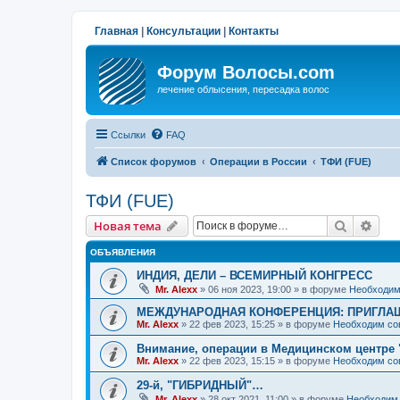
Главная
|
Консультации
|
Контакты
Форум Волосы.com
лечение облысения, пересадка волос
Ссылки
FAQ
Список форумов
Операции в России
ТФИ (FUE)
ТФИ (FUE)
Поиск
Рас
Новая тема
ОБЪЯВЛЕНИЯ
ИНДИЯ, ДЕЛИ – ВСЕМИРНЫЙ КОНГРЕСС
Mr. Alexx
»
06 ноя 2023, 19:00
» в форуме
Необходим
МЕЖДУНАРОДНАЯ КОНФЕРЕНЦИЯ: ПРИГЛАШ
Mr. Alexx
»
22 фев 2023, 15:25
» в форуме
Необходим со
Внимание, операции в Медицинском центре 
Mr. Alexx
»
22 фев 2023, 15:15
» в форуме
Необходим со
29-й, "ГИБРИДНЫЙ"…
Mr. Alexx
»
28 окт 2021, 11:00
» в форуме
Необходим 