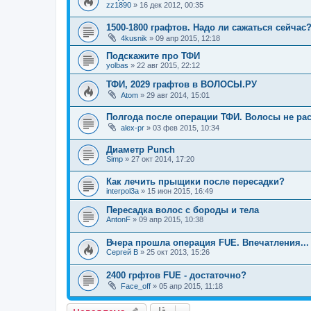
zz1890
»
16 дек 2012, 00:35
1500-1800 графтов. Надо ли сажаться сейчас
4kusnik
»
09 апр 2015, 12:18
Подскажите про ТФИ
yolbas
»
22 авг 2015, 22:12
ТФИ, 2029 графтов в ВОЛОСЫ.РУ
Atom
»
29 авг 2014, 15:01
Полгода после операции ТФИ. Волосы не рас
alex-pr
»
03 фев 2015, 10:34
Диаметр Punch
Simp
»
27 окт 2014, 17:20
Как лечить прыщики после пересадки?
interpol3a
»
15 июн 2015, 16:49
Пересадка волос с бороды и тела
AntonF
»
09 апр 2015, 10:38
Вчера прошла операция FUE. Впечатления...
Сергей В
»
25 окт 2013, 15:26
2400 грфтов FUE - достаточно?
Face_off
»
05 апр 2015, 11:18