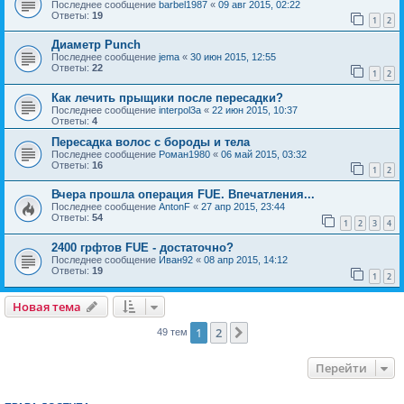
Последнее сообщение
barbel1987
«
09 авг 2015, 02:22
Ответы:
19
1
2
Диаметр Punch
Последнее сообщение
jema
«
30 июн 2015, 12:55
Ответы:
22
1
2
Как лечить прыщики после пересадки?
Последнее сообщение
interpol3a
«
22 июн 2015, 10:37
Ответы:
4
Пересадка волос с бороды и тела
Последнее сообщение
Роман1980
«
06 май 2015, 03:32
Ответы:
16
1
2
Вчера прошла операция FUE. Впечатления...
Последнее сообщение
AntonF
«
27 апр 2015, 23:44
Ответы:
54
1
2
3
4
2400 грфтов FUE - достаточно?
Последнее сообщение
Иван92
«
08 апр 2015, 14:12
Ответы:
19
1
2
Новая тема
1
2
След.
49 тем
Перейти