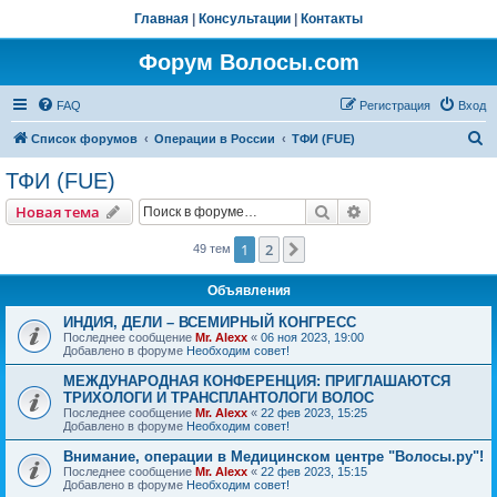
Главная
|
Консультации
|
Контакты
Форум Волосы.com
FAQ
Регистрация
Вход
П
Список форумов
Операции в России
ТФИ (FUE)
о
ТФИ (FUE)
и
Поиск
Расширенный пои
Новая тема
с
к
1
2
След.
49 тем
Объявления
ИНДИЯ, ДЕЛИ – ВСЕМИРНЫЙ КОНГРЕСС
Последнее сообщение
Mr. Alexx
«
06 ноя 2023, 19:00
Добавлено в форуме
Необходим совет!
МЕЖДУНАРОДНАЯ КОНФЕРЕНЦИЯ: ПРИГЛАШАЮТСЯ
ТРИХОЛОГИ И ТРАНСПЛАНТОЛОГИ ВОЛОС
Последнее сообщение
Mr. Alexx
«
22 фев 2023, 15:25
Добавлено в форуме
Необходим совет!
Внимание, операции в Медицинском центре "Волосы.ру"!
Последнее сообщение
Mr. Alexx
«
22 фев 2023, 15:15
Добавлено в форуме
Необходим совет!