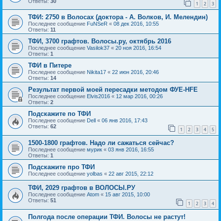
Ответы:
30
1
2
3
ТФИ: 2750 в Волосах (доктора - А. Волков, И. Мелендин)
Последнее сообщение
FuNSeR
«
08 дек 2016, 10:55
Ответы:
11
ТФИ, 3700 графтов. Волосы.ру, октябрь 2016
Последнее сообщение
Vasilok37
«
20 ноя 2016, 16:54
Ответы:
1
ТФИ в Питере
Последнее сообщение
Nikita17
«
22 июн 2016, 20:46
Ответы:
14
Результат первой моей пересадки методом ФУЕ-HFE
Последнее сообщение
Elvis2016
«
12 мар 2016, 00:26
Ответы:
2
Подскажите по ТФИ
Последнее сообщение
Dell
«
06 янв 2016, 17:43
Ответы:
62
1
2
3
4
5
1500-1800 графтов. Надо ли сажаться сейчас?
Последнее сообщение
мурик
«
03 янв 2016, 16:55
Ответы:
1
Подскажите про ТФИ
Последнее сообщение
yolbas
«
22 авг 2015, 22:12
ТФИ, 2029 графтов в ВОЛОСЫ.РУ
Последнее сообщение
Atom
«
15 авг 2015, 10:00
Ответы:
51
1
2
3
4
Полгода после операции ТФИ. Волосы не растут!