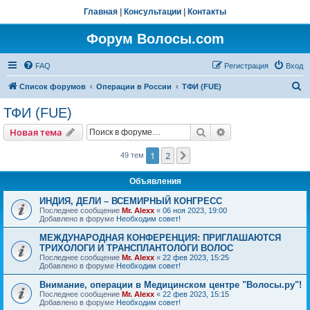
Главная
|
Консультации
|
Контакты
Форум Волосы.com
FAQ
Регистрация
Вход
П
Список форумов
Операции в России
ТФИ (FUE)
о
ТФИ (FUE)
и
Поиск
Расширенный пои
Новая тема
с
к
1
2
След.
49 тем
Объявления
ИНДИЯ, ДЕЛИ – ВСЕМИРНЫЙ КОНГРЕСС
Последнее сообщение
Mr. Alexx
«
06 ноя 2023, 19:00
Добавлено в форуме
Необходим совет!
МЕЖДУНАРОДНАЯ КОНФЕРЕНЦИЯ: ПРИГЛАШАЮТСЯ
ТРИХОЛОГИ И ТРАНСПЛАНТОЛОГИ ВОЛОС
Последнее сообщение
Mr. Alexx
«
22 фев 2023, 15:25
Добавлено в форуме
Необходим совет!
Внимание, операции в Медицинском центре "Волосы.ру"!
Последнее сообщение
Mr. Alexx
«
22 фев 2023, 15:15
Добавлено в форуме
Необходим совет!