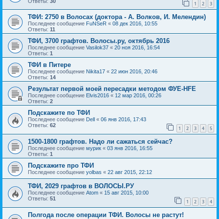
Ответы:
30
1
2
3
ТФИ: 2750 в Волосах (доктора - А. Волков, И. Мелендин)
Последнее сообщение
FuNSeR
«
08 дек 2016, 10:55
Ответы:
11
ТФИ, 3700 графтов. Волосы.ру, октябрь 2016
Последнее сообщение
Vasilok37
«
20 ноя 2016, 16:54
Ответы:
1
ТФИ в Питере
Последнее сообщение
Nikita17
«
22 июн 2016, 20:46
Ответы:
14
Результат первой моей пересадки методом ФУЕ-HFE
Последнее сообщение
Elvis2016
«
12 мар 2016, 00:26
Ответы:
2
Подскажите по ТФИ
Последнее сообщение
Dell
«
06 янв 2016, 17:43
Ответы:
62
1
2
3
4
5
1500-1800 графтов. Надо ли сажаться сейчас?
Последнее сообщение
мурик
«
03 янв 2016, 16:55
Ответы:
1
Подскажите про ТФИ
Последнее сообщение
yolbas
«
22 авг 2015, 22:12
ТФИ, 2029 графтов в ВОЛОСЫ.РУ
Последнее сообщение
Atom
«
15 авг 2015, 10:00
Ответы:
51
1
2
3
4
Полгода после операции ТФИ. Волосы не растут!