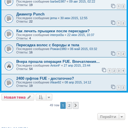
Последнее сообщение
barbel1987
«
09 авг 2015, 02:22
Ответы:
19
1
2
Диаметр Punch
Последнее сообщение
jema
«
30 июн 2015, 12:55
Ответы:
22
1
2
Как лечить прыщики после пересадки?
Последнее сообщение
interpol3a
«
22 июн 2015, 10:37
Ответы:
4
Пересадка волос с бороды и тела
Последнее сообщение
Роман1980
«
06 май 2015, 03:32
Ответы:
16
1
2
Вчера прошла операция FUE. Впечатления...
Последнее сообщение
AntonF
«
27 апр 2015, 23:44
Ответы:
54
1
2
3
4
2400 грфтов FUE - достаточно?
Последнее сообщение
Иван92
«
08 апр 2015, 14:12
Ответы:
19
1
2
Новая тема
1
2
След.
49 тем
Перейти