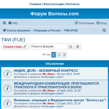
Главная
|
Консультации
|
Контакты
Форум Волосы.com
FAQ
Регистрация
Вход
П
Список форумов
Операции в России
ТФИ (FUE)
о
ТФИ (FUE)
и
Поиск
Расширенный пои
Новая тема
с
к
1
2
След.
49 тем
Объявления
ИНДИЯ, ДЕЛИ – ВСЕМИРНЫЙ КОНГРЕСС
Последнее сообщение
Mr. Alexx
«
06 ноя 2023, 19:00
Добавлено в форуме
Необходим совет!
МЕЖДУНАРОДНАЯ КОНФЕРЕНЦИЯ: ПРИГЛАШАЮТСЯ
ТРИХОЛОГИ И ТРАНСПЛАНТОЛОГИ ВОЛОС
Последнее сообщение
Mr. Alexx
«
22 фев 2023, 15:25
Добавлено в форуме
Необходим совет!
Внимание, операции в Медицинском центре "Волосы.ру"!
Последнее сообщение
Mr. Alexx
«
22 фев 2023, 15:15
Добавлено в форуме
Необходим совет!