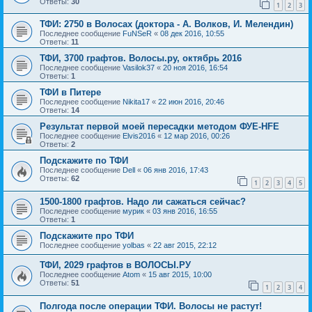
Ответы:
30
1
2
3
ТФИ: 2750 в Волосах (доктора - А. Волков, И. Мелендин)
Последнее сообщение
FuNSeR
«
08 дек 2016, 10:55
Ответы:
11
ТФИ, 3700 графтов. Волосы.ру, октябрь 2016
Последнее сообщение
Vasilok37
«
20 ноя 2016, 16:54
Ответы:
1
ТФИ в Питере
Последнее сообщение
Nikita17
«
22 июн 2016, 20:46
Ответы:
14
Результат первой моей пересадки методом ФУЕ-HFE
Последнее сообщение
Elvis2016
«
12 мар 2016, 00:26
Ответы:
2
Подскажите по ТФИ
Последнее сообщение
Dell
«
06 янв 2016, 17:43
Ответы:
62
1
2
3
4
5
1500-1800 графтов. Надо ли сажаться сейчас?
Последнее сообщение
мурик
«
03 янв 2016, 16:55
Ответы:
1
Подскажите про ТФИ
Последнее сообщение
yolbas
«
22 авг 2015, 22:12
ТФИ, 2029 графтов в ВОЛОСЫ.РУ
Последнее сообщение
Atom
«
15 авг 2015, 10:00
Ответы:
51
1
2
3
4
Полгода после операции ТФИ. Волосы не растут!