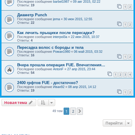
Последнее сообщение
barbel1987
«
09 авг 2015, 02:22
Ответы:
19
1
2
Диаметр Punch
Последнее сообщение
jema
«
30 июн 2015, 12:55
Ответы:
22
1
2
Как лечить прыщики после пересадки?
Последнее сообщение
interpol3a
«
22 июн 2015, 10:37
Ответы:
4
Пересадка волос с бороды и тела
Последнее сообщение
Роман1980
«
06 май 2015, 03:32
Ответы:
16
1
2
Вчера прошла операция FUE. Впечатления...
Последнее сообщение
AntonF
«
27 апр 2015, 23:44
Ответы:
54
1
2
3
4
2400 грфтов FUE - достаточно?
Последнее сообщение
Иван92
«
08 апр 2015, 14:12
Ответы:
19
1
2
Новая тема
1
2
След.
49 тем
Перейти