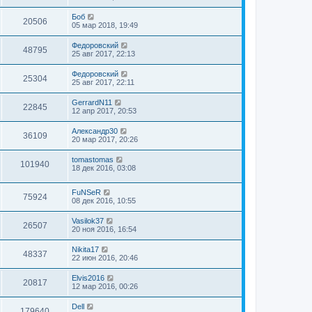
Боб
20506
05 мар 2018, 19:49
Федоровский
48795
25 авг 2017, 22:13
Федоровский
25304
25 авг 2017, 22:11
GerrardN11
22845
12 апр 2017, 20:53
Александр30
36109
20 мар 2017, 20:26
tomastomas
101940
18 дек 2016, 03:08
FuNSeR
75924
08 дек 2016, 10:55
Vasilok37
26507
20 ноя 2016, 16:54
Nikita17
48337
22 июн 2016, 20:46
Elvis2016
20817
12 мар 2016, 00:26
Dell
179640