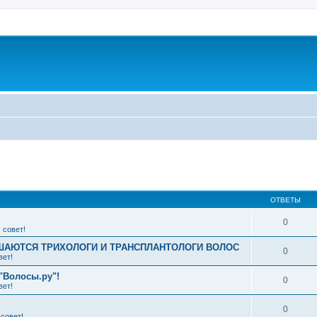
ширенный поиск
ОТВЕТЫ
0
 совет!
АЮТСЯ ТРИХОЛОГИ И ТРАНСПЛАНТОЛОГИ ВОЛОС
0
вет!
"Волосы.ру"!
0
вет!
0
совет!