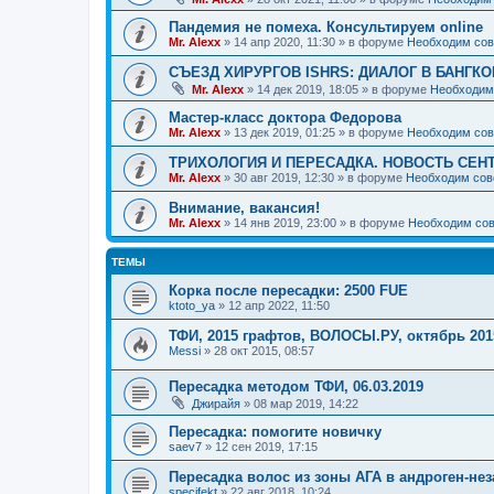
Пандемия не помеха. Консультируем online
Mr. Alexx
»
14 апр 2020, 11:30
» в форуме
Необходим сов
СЪЕЗД ХИРУРГОВ ISHRS: ДИАЛОГ В БАНГКО
Mr. Alexx
»
14 дек 2019, 18:05
» в форуме
Необходим
Мастер-класс доктора Федорова
Mr. Alexx
»
13 дек 2019, 01:25
» в форуме
Необходим сов
ТРИХОЛОГИЯ И ПЕРЕСАДКА. НОВОСТЬ СЕН
Mr. Alexx
»
30 авг 2019, 12:30
» в форуме
Необходим сов
Внимание, вакансия!
Mr. Alexx
»
14 янв 2019, 23:00
» в форуме
Необходим сов
ТЕМЫ
Корка после пересадки: 2500 FUE
ktoto_ya
»
12 апр 2022, 11:50
ТФИ, 2015 графтов, ВОЛОСЫ.РУ, октябрь 201
Messi
»
28 окт 2015, 08:57
Пересадка методом ТФИ, 06.03.2019
Джирайя
»
08 мар 2019, 14:22
Пересадка: помогите новичку
saev7
»
12 сен 2019, 17:15
Пересадка волос из зоны АГА в андроген-не
specifekt
»
22 авг 2018, 10:24