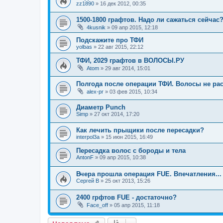
zz1890
»
16 дек 2012, 00:35
1500-1800 графтов. Надо ли сажаться сейчас
4kusnik
»
09 апр 2015, 12:18
Подскажите про ТФИ
yolbas
»
22 авг 2015, 22:12
ТФИ, 2029 графтов в ВОЛОСЫ.РУ
Atom
»
29 авг 2014, 15:01
Полгода после операции ТФИ. Волосы не рас
alex-pr
»
03 фев 2015, 10:34
Диаметр Punch
Simp
»
27 окт 2014, 17:20
Как лечить прыщики после пересадки?
interpol3a
»
15 июн 2015, 16:49
Пересадка волос с бороды и тела
AntonF
»
09 апр 2015, 10:38
Вчера прошла операция FUE. Впечатления...
Сергей В
»
25 окт 2013, 15:26
2400 грфтов FUE - достаточно?
Face_off
»
05 апр 2015, 11:18