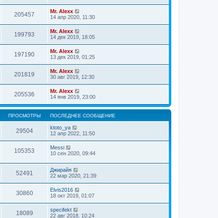
Mr. Alexx
205457
14 апр 2020, 11:30
Mr. Alexx
199793
14 дек 2019, 18:05
Mr. Alexx
197190
13 дек 2019, 01:25
Mr. Alexx
201819
30 авг 2019, 12:30
Mr. Alexx
205536
14 янв 2019, 23:00
ПРОСМОТРЫ
ПОСЛЕДНЕЕ СООБЩЕНИЕ
ktoto_ya
29504
12 апр 2022, 11:50
Messi
105353
10 сен 2020, 09:44
Джирайя
52491
22 мар 2020, 21:39
Elvis2016
30860
18 окт 2019, 01:07
specifekt
18089
22 авг 2018, 10:24