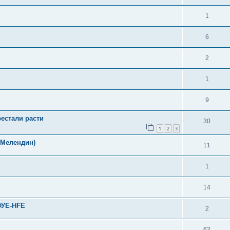
1
6
2
1
9
естали расти
30
1
2
3
. Мелендин)
11
1
14
ФУЕ-HFE
2
62