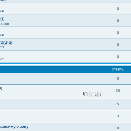
0
ет!
КЕ
0
 совет!
0
ет!
ТЯБРЯ!
0
ет!
0
ет!
ОТВЕТЫ
0
5
36
1
2
3
5
3
зависимую зону
0