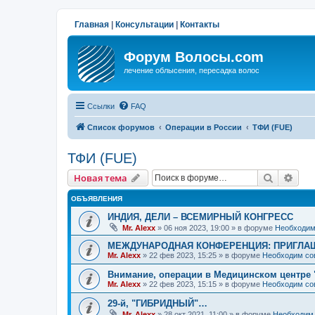
Главная
|
Консультации
|
Контакты
Форум Волосы.com
лечение облысения, пересадка волос
Ссылки
FAQ
Список форумов
Операции в России
ТФИ (FUE)
ТФИ (FUE)
Поиск
Рас
Новая тема
ОБЪЯВЛЕНИЯ
ИНДИЯ, ДЕЛИ – ВСЕМИРНЫЙ КОНГРЕСС
Mr. Alexx
»
06 ноя 2023, 19:00
» в форуме
Необходим
МЕЖДУНАРОДНАЯ КОНФЕРЕНЦИЯ: ПРИГЛАШ
Mr. Alexx
»
22 фев 2023, 15:25
» в форуме
Необходим со
Внимание, операции в Медицинском центре 
Mr. Alexx
»
22 фев 2023, 15:15
» в форуме
Необходим со
29-й, "ГИБРИДНЫЙ"…
Mr. Alexx
»
28 окт 2021, 11:00
» в форуме
Необходим 