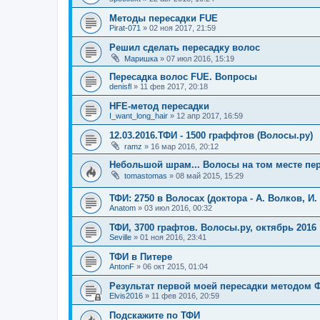
Методы пересадки FUE
Pirat-071
»
02 ноя 2017, 21:59
Решил сделать пересадку волос
Маришка
»
07 июл 2016, 15:19
Пересадка волос FUE. Вопросы
denisfl
»
11 фев 2017, 20:18
HFE-метод пересадки
I_want_long_hair
»
12 апр 2017, 16:59
12.03.2016.ТФИ - 1500 граффтов (Волосы.ру)
ramz
»
16 мар 2016, 20:12
Небольшой шрам... Волосы на том месте пер
tomastomas
»
08 май 2015, 15:29
ТФИ: 2750 в Волосах (доктора - А. Волков, И
Anatom
»
03 июл 2016, 00:32
ТФИ, 3700 графтов. Волосы.ру, октябрь 2016
Seville
»
01 ноя 2016, 23:41
ТФИ в Питере
AntonF
»
06 окт 2015, 01:04
Результат первой моей пересадки методом 
Elvis2016
»
11 фев 2016, 20:59
Подскажите по ТФИ