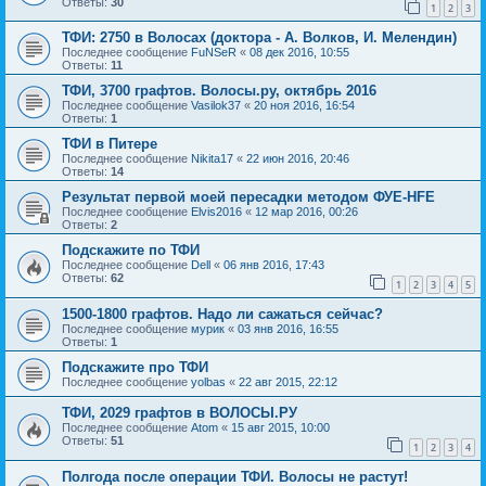
Ответы:
30
1
2
3
ТФИ: 2750 в Волосах (доктора - А. Волков, И. Мелендин)
Последнее сообщение
FuNSeR
«
08 дек 2016, 10:55
Ответы:
11
ТФИ, 3700 графтов. Волосы.ру, октябрь 2016
Последнее сообщение
Vasilok37
«
20 ноя 2016, 16:54
Ответы:
1
ТФИ в Питере
Последнее сообщение
Nikita17
«
22 июн 2016, 20:46
Ответы:
14
Результат первой моей пересадки методом ФУЕ-HFE
Последнее сообщение
Elvis2016
«
12 мар 2016, 00:26
Ответы:
2
Подскажите по ТФИ
Последнее сообщение
Dell
«
06 янв 2016, 17:43
Ответы:
62
1
2
3
4
5
1500-1800 графтов. Надо ли сажаться сейчас?
Последнее сообщение
мурик
«
03 янв 2016, 16:55
Ответы:
1
Подскажите про ТФИ
Последнее сообщение
yolbas
«
22 авг 2015, 22:12
ТФИ, 2029 графтов в ВОЛОСЫ.РУ
Последнее сообщение
Atom
«
15 авг 2015, 10:00
Ответы:
51
1
2
3
4
Полгода после операции ТФИ. Волосы не растут!