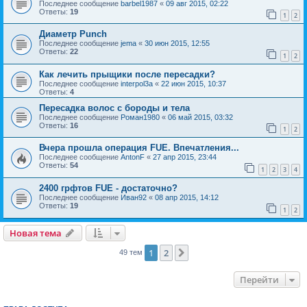
Последнее сообщение
barbel1987
«
09 авг 2015, 02:22
Ответы:
19
1
2
Диаметр Punch
Последнее сообщение
jema
«
30 июн 2015, 12:55
Ответы:
22
1
2
Как лечить прыщики после пересадки?
Последнее сообщение
interpol3a
«
22 июн 2015, 10:37
Ответы:
4
Пересадка волос с бороды и тела
Последнее сообщение
Роман1980
«
06 май 2015, 03:32
Ответы:
16
1
2
Вчера прошла операция FUE. Впечатления...
Последнее сообщение
AntonF
«
27 апр 2015, 23:44
Ответы:
54
1
2
3
4
2400 грфтов FUE - достаточно?
Последнее сообщение
Иван92
«
08 апр 2015, 14:12
Ответы:
19
1
2
Новая тема
1
2
След.
49 тем
Перейти