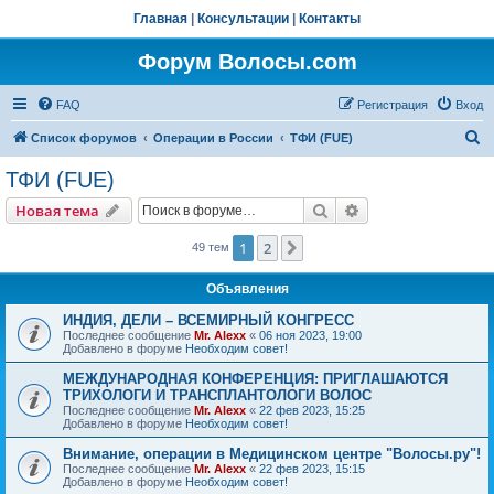
Главная
|
Консультации
|
Контакты
Форум Волосы.com
FAQ
Регистрация
Вход
П
Список форумов
Операции в России
ТФИ (FUE)
о
ТФИ (FUE)
и
Поиск
Расширенный пои
Новая тема
с
к
1
2
След.
49 тем
Объявления
ИНДИЯ, ДЕЛИ – ВСЕМИРНЫЙ КОНГРЕСС
Последнее сообщение
Mr. Alexx
«
06 ноя 2023, 19:00
Добавлено в форуме
Необходим совет!
МЕЖДУНАРОДНАЯ КОНФЕРЕНЦИЯ: ПРИГЛАШАЮТСЯ
ТРИХОЛОГИ И ТРАНСПЛАНТОЛОГИ ВОЛОС
Последнее сообщение
Mr. Alexx
«
22 фев 2023, 15:25
Добавлено в форуме
Необходим совет!
Внимание, операции в Медицинском центре "Волосы.ру"!
Последнее сообщение
Mr. Alexx
«
22 фев 2023, 15:15
Добавлено в форуме
Необходим совет!