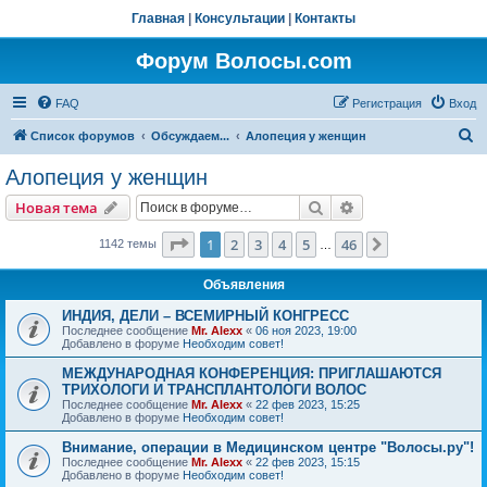
Главная
|
Консультации
|
Контакты
Форум Волосы.com
FAQ
Регистрация
Вход
П
Список форумов
Обсуждаем...
Алопеция у женщин
о
Алопеция у женщин
и
Поиск
Расширенный пои
Новая тема
с
к
Страница
1
из
46
1
2
3
4
5
46
След.
1142 темы
…
Объявления
ИНДИЯ, ДЕЛИ – ВСЕМИРНЫЙ КОНГРЕСС
Последнее сообщение
Mr. Alexx
«
06 ноя 2023, 19:00
Добавлено в форуме
Необходим совет!
МЕЖДУНАРОДНАЯ КОНФЕРЕНЦИЯ: ПРИГЛАШАЮТСЯ
ТРИХОЛОГИ И ТРАНСПЛАНТОЛОГИ ВОЛОС
Последнее сообщение
Mr. Alexx
«
22 фев 2023, 15:25
Добавлено в форуме
Необходим совет!
Внимание, операции в Медицинском центре "Волосы.ру"!
Последнее сообщение
Mr. Alexx
«
22 фев 2023, 15:15
Добавлено в форуме
Необходим совет!