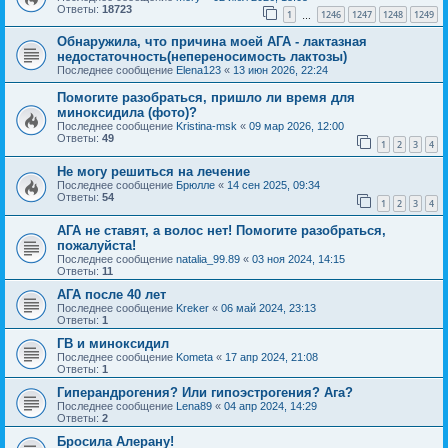
Ответы:
18723
1
1246
1247
1248
1249
…
Обнаружила, что причина моей АГА - лактазная
недостаточность(непереносимость лактозы)
Последнее сообщение
Elena123
«
13 июн 2026, 22:24
Помогите разобраться, пришло ли время для
миноксидила (фото)?
Последнее сообщение
Kristina-msk
«
09 мар 2026, 12:00
Ответы:
49
1
2
3
4
Не могу решиться на лечение
Последнее сообщение
Брюлле
«
14 сен 2025, 09:34
Ответы:
54
1
2
3
4
АГА не ставят, а волос нет! Помогите разобраться,
пожалуйста!
Последнее сообщение
natalia_99.89
«
03 ноя 2024, 14:15
Ответы:
11
АГА после 40 лет
Последнее сообщение
Kreker
«
06 май 2024, 23:13
Ответы:
1
ГВ и миноксидил
Последнее сообщение
Kometa
«
17 апр 2024, 21:08
Ответы:
1
Гиперандрогения? Или гипоэстрогения? Ага?
Последнее сообщение
Lena89
«
04 апр 2024, 14:29
Ответы:
2
Бросила Алерану!