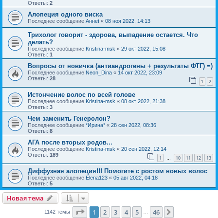
Ответы:
2
Алопеция одного виска
Последнее сообщение
Аннet
«
08 ноя 2022, 14:13
Трихолог говорит - здорова, выпадение остается. Что
делать?
Последнее сообщение
Kristina-msk
«
29 окт 2022, 15:08
Ответы:
1
Вопросы от новичка (антиандрогены + результаты ФТГ) =)
Последнее сообщение
Neon_Dina
«
14 окт 2022, 23:09
Ответы:
28
1
2
Истончение волос по всей голове
Последнее сообщение
Kristina-msk
«
08 окт 2022, 21:38
Ответы:
3
Чем заменить Генеролон?
Последнее сообщение
*Ирина*
«
28 сен 2022, 08:36
Ответы:
8
АГА после вторых родов...
Последнее сообщение
Kristina-msk
«
20 сен 2022, 12:14
Ответы:
189
1
10
11
12
13
…
Диффузная алопеция!!! Помогите с ростом новых волос
Последнее сообщение
Elena123
«
05 авг 2022, 04:18
Ответы:
5
Новая тема
Страница
1
из
46
1
2
3
4
5
46
След.
1142 темы
…