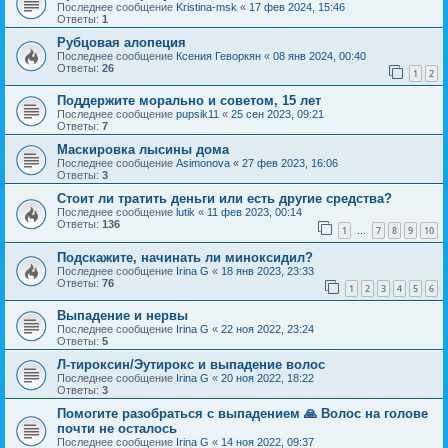
Последнее сообщение
Kristina-msk
«
17 фев 2024, 15:46
Ответы:
1
Рубцовая алопеция
Последнее сообщение
Ксения Геворкян
«
08 янв 2024, 00:40
Ответы:
26
1
2
Поддержите морально и советом, 15 лет
Последнее сообщение
pupsik11
«
25 сен 2023, 09:21
Ответы:
7
Маскировка лысины дома
Последнее сообщение
Asimonova
«
27 фев 2023, 16:06
Ответы:
3
Стоит ли тратить деньги или есть другие средства?
Последнее сообщение
lutik
«
11 фев 2023, 00:14
Ответы:
136
1
7
8
9
10
…
Подскажите, начинать ли миноксидил?
Последнее сообщение
Irina G
«
18 янв 2023, 23:33
Ответы:
76
1
2
3
4
5
6
Выпадение и нервы
Последнее сообщение
Irina G
«
22 ноя 2022, 23:24
Ответы:
5
Л-тироксин/Эутирокс и выпадение волос
Последнее сообщение
Irina G
«
20 ноя 2022, 18:22
Ответы:
3
Помогите разобраться с выпадением 🙏 Волос на голове
почти не осталось
Последнее сообщение
Irina G
«
14 ноя 2022, 09:37