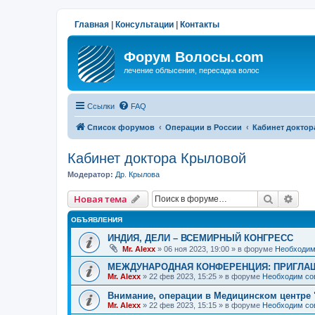
Главная
|
Консультации
|
Контакты
Форум Волосы.com
лечение облысения, пересадка волос
Ссылки
FAQ
Список форумов
Операции в России
Кабинет докто
Кабинет доктора Крыловой
Модератор:
Др. Крылова
Поиск
Рас
Новая тема
ОБЪЯВЛЕНИЯ
ИНДИЯ, ДЕЛИ – ВСЕМИРНЫЙ КОНГРЕСС
Mr. Alexx
»
06 ноя 2023, 19:00
» в форуме
Необходим
МЕЖДУНАРОДНАЯ КОНФЕРЕНЦИЯ: ПРИГЛАШ
Mr. Alexx
»
22 фев 2023, 15:25
» в форуме
Необходим со
Внимание, операции в Медицинском центре 
Mr. Alexx
»
22 фев 2023, 15:15
» в форуме
Необходим со