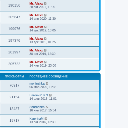
Mr. Alexx
190156
28 окт 2021, 11:00
Mr. Alexx
205647
14 апр 2020, 11:30
Mr. Alexx
199976
14 дек 2019, 18:05
Mr. Alexx
197376
13 дек 2019, 01:25
Mr. Alexx
201997
30 авг 2019, 12:30
Mr. Alexx
205722
14 янв 2019, 23:00
ПРОСМОТРЫ
ПОСЛЕДНЕЕ СООБЩЕНИЕ
moriinahka
70917
06 мар 2020, 11:36
Евгения1989
21154
14 фев 2018, 11:01
Shurochka
18487
16 янв 2017, 15:34
KaterinaM
19717
13 окт 2016, 13:39