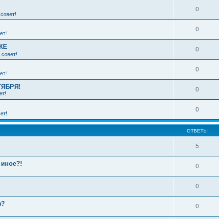
0
совет!
0
ет!
КЕ
0
 совет!
0
ет!
ТЯБРЯ!
0
ет!
0
ет!
ОТВЕТЫ
5
 иное?!
0
0
з?
0