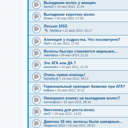
Выпадение волос у женщин
Катя22
»
24 июл 2015, 11:04
Выпадение коротких волос
Юлекс
»
03 апр 2015, 17:55
Лосьон 101G
Sheflera
»
22 фев 2014, 03:17
Алопеция у подростка. Что посоветуете?
Люб
»
11 авг 2014, 17:43
Волосы быстро становятся жирными...
Valentinka
»
09 июл 2014, 11:10
Это АГА или ДА ?
antonenko
»
10 дек 2012, 21:15
Очень нужна помощь!
N@t@ly@
»
23 ноя 2012, 09:17
Гормональный препарат Анжелик при АГА?
ledilana
»
31 июл 2012, 20:11
Омепразол влияет на выпадение волос?
veroshpiron
»
25 июл 2012, 08:34
Никотинка для роста волос
ele07
»
26 апр 2012, 14:03
Девочке 10 лет, волосы были шикарные...
Людмила 2012
»
16 апр 2012, 09:53