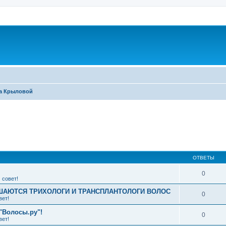
ра Крыловой
ширенный поиск
ОТВЕТЫ
0
 совет!
АЮТСЯ ТРИХОЛОГИ И ТРАНСПЛАНТОЛОГИ ВОЛОС
0
вет!
"Волосы.ру"!
0
вет!