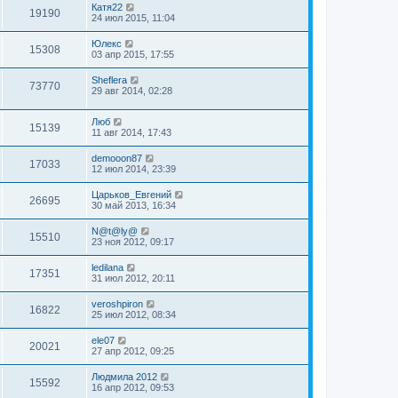
Катя22
19190
24 июл 2015, 11:04
Юлекс
15308
03 апр 2015, 17:55
Sheflera
73770
29 авг 2014, 02:28
Люб
15139
11 авг 2014, 17:43
demooon87
17033
12 июл 2014, 23:39
Царьков_Евгений
26695
30 май 2013, 16:34
N@t@ly@
15510
23 ноя 2012, 09:17
ledilana
17351
31 июл 2012, 20:11
veroshpiron
16822
25 июл 2012, 08:34
ele07
20021
27 апр 2012, 09:25
Людмила 2012
15592
16 апр 2012, 09:53