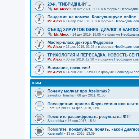
29-й, "ГИБРИДНЫЙ"…
Mr. Alexx
»
28 окт 2021, 11:00
» в форуме
Необходим 
Пандемия не помеха. Консультируем online
Mr. Alexx
»
14 апр 2020, 11:30
» в форуме
Необходим сов
СЪЕЗД ХИРУРГОВ ISHRS: ДИАЛОГ В БАНГКО
Mr. Alexx
»
14 дек 2019, 18:05
» в форуме
Необходим
Мастер-класс доктора Федорова
Mr. Alexx
»
13 дек 2019, 01:25
» в форуме
Необходим сов
ТРИХОЛОГИЯ И ПЕРЕСАДКА. НОВОСТЬ СЕН
Mr. Alexx
»
30 авг 2019, 12:30
» в форуме
Необходим сов
Внимание, вакансия!
Mr. Alexx
»
14 янв 2019, 23:00
» в форуме
Необходим сов
ТЕМЫ
Почему молчат про Azelomax?
zavodnoi_hrusha
»
08 дек 2011, 01:55
Последствия приема Флуоксетина или нечто
Евгения1989
»
14 фев 2018, 11:01
Помогите расшифровать результаты ФТГ
Shurochka
»
16 янв 2017, 15:34
Помогите, пожалуйста, понять, какой диагно
KaterinaM
»
13 окт 2016, 13:39