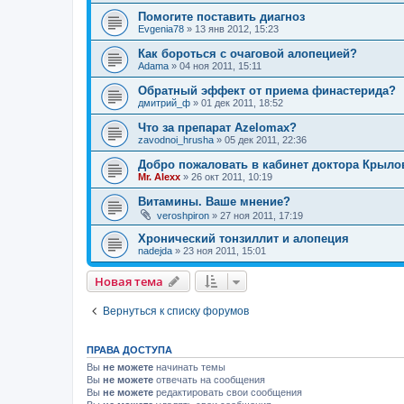
Помогите поставить диагноз
Evgenia78
»
13 янв 2012, 15:23
Как бороться с очаговой алопецией?
Adama
»
04 ноя 2011, 15:11
Обратный эффект от приема финастерида?
дмитрий_ф
»
01 дек 2011, 18:52
Что за препарат Azelomax?
zavodnoi_hrusha
»
05 дек 2011, 22:36
Добро пожаловать в кабинет доктора Крыло
Mr. Alexx
»
26 окт 2011, 10:19
Витамины. Ваше мнение?
veroshpiron
»
27 ноя 2011, 17:19
Хронический тонзиллит и алопеция
nadejda
»
23 ноя 2011, 15:01
Новая тема
Вернуться к списку форумов
ПРАВА ДОСТУПА
Вы
не можете
начинать темы
Вы
не можете
отвечать на сообщения
Вы
не можете
редактировать свои сообщения