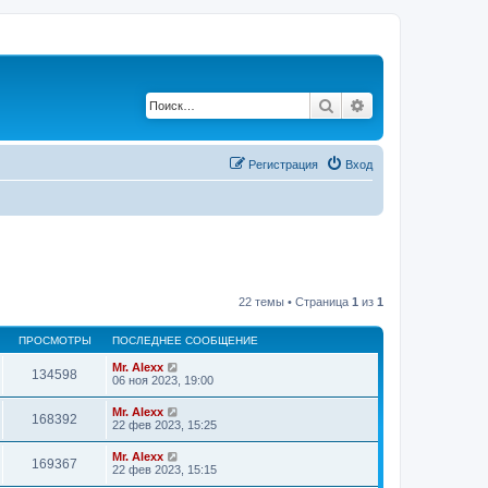
Поиск
Расширенный по
Регистрация
Вход
22 темы • Страница
1
из
1
ПРОСМОТРЫ
ПОСЛЕДНЕЕ СООБЩЕНИЕ
Mr. Alexx
134598
06 ноя 2023, 19:00
Mr. Alexx
168392
22 фев 2023, 15:25
Mr. Alexx
169367
22 фев 2023, 15:15