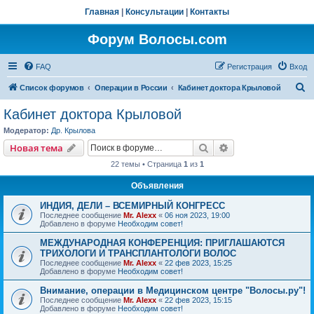
Главная
|
Консультации
|
Контакты
Форум Волосы.com
FAQ
Регистрация
Вход
П
Список форумов
Операции в России
Кабинет доктора Крыловой
о
Кабинет доктора Крыловой
и
Модератор:
Др. Крылова
с
Поиск
Расширенный пои
Новая тема
к
22 темы • Страница
1
из
1
Объявления
ИНДИЯ, ДЕЛИ – ВСЕМИРНЫЙ КОНГРЕСС
Последнее сообщение
Mr. Alexx
«
06 ноя 2023, 19:00
Добавлено в форуме
Необходим совет!
МЕЖДУНАРОДНАЯ КОНФЕРЕНЦИЯ: ПРИГЛАШАЮТСЯ
ТРИХОЛОГИ И ТРАНСПЛАНТОЛОГИ ВОЛОС
Последнее сообщение
Mr. Alexx
«
22 фев 2023, 15:25
Добавлено в форуме
Необходим совет!
Внимание, операции в Медицинском центре "Волосы.ру"!
Последнее сообщение
Mr. Alexx
«
22 фев 2023, 15:15
Добавлено в форуме
Необходим совет!