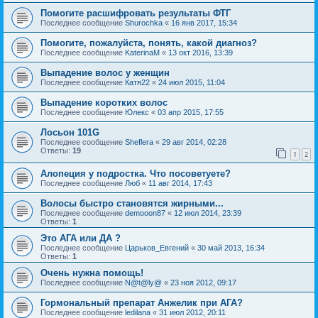
Помогите расшифровать результаты ФТГ
Последнее сообщение
Shurochka
«
16 янв 2017, 15:34
Помогите, пожалуйста, понять, какой диагноз?
Последнее сообщение
KaterinaM
«
13 окт 2016, 13:39
Выпадение волос у женщин
Последнее сообщение
Катя22
«
24 июл 2015, 11:04
Выпадение коротких волос
Последнее сообщение
Юлекс
«
03 апр 2015, 17:55
Лосьон 101G
Последнее сообщение
Sheflera
«
29 авг 2014, 02:28
Ответы:
19
1
2
Алопеция у подростка. Что посоветуете?
Последнее сообщение
Люб
«
11 авг 2014, 17:43
Волосы быстро становятся жирными...
Последнее сообщение
demooon87
«
12 июл 2014, 23:39
Ответы:
1
Это АГА или ДА ?
Последнее сообщение
Царьков_Евгений
«
30 май 2013, 16:34
Ответы:
1
Очень нужна помощь!
Последнее сообщение
N@t@ly@
«
23 ноя 2012, 09:17
Гормональный препарат Анжелик при АГА?
Последнее сообщение
ledilana
«
31 июл 2012, 20:11