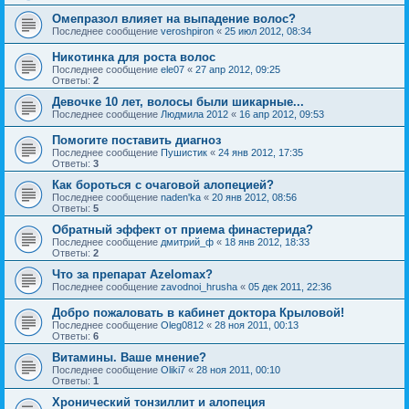
Омепразол влияет на выпадение волос?
Последнее сообщение
veroshpiron
«
25 июл 2012, 08:34
Никотинка для роста волос
Последнее сообщение
ele07
«
27 апр 2012, 09:25
Ответы:
2
Девочке 10 лет, волосы были шикарные...
Последнее сообщение
Людмила 2012
«
16 апр 2012, 09:53
Помогите поставить диагноз
Последнее сообщение
Пушистик
«
24 янв 2012, 17:35
Ответы:
3
Как бороться с очаговой алопецией?
Последнее сообщение
naden'ka
«
20 янв 2012, 08:56
Ответы:
5
Обратный эффект от приема финастерида?
Последнее сообщение
дмитрий_ф
«
18 янв 2012, 18:33
Ответы:
2
Что за препарат Azelomax?
Последнее сообщение
zavodnoi_hrusha
«
05 дек 2011, 22:36
Добро пожаловать в кабинет доктора Крыловой!
Последнее сообщение
Oleg0812
«
28 ноя 2011, 00:13
Ответы:
6
Витамины. Ваше мнение?
Последнее сообщение
Oliki7
«
28 ноя 2011, 00:10
Ответы:
1
Хронический тонзиллит и алопеция