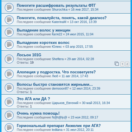
Помогите расшифровать результаты ФТГ
Последнее сообщение
Shurochka
«
16 янв 2017, 15:34
Помогите, пожалуйста, понять, какой диагноз?
Последнее сообщение
KaterinaM
«
13 окт 2016, 13:39
Выпадение волос у женщин
Последнее сообщение
Катя22
«
24 июл 2015, 11:04
Выпадение коротких волос
Последнее сообщение
Юлекс
«
03 апр 2015, 17:55
Лосьон 101G
Последнее сообщение
Sheflera
«
29 авг 2014, 02:28
Ответы:
19
1
2
Алопеция у подростка. Что посоветуете?
Последнее сообщение
Люб
«
11 авг 2014, 17:43
Волосы быстро становятся жирными...
Последнее сообщение
demooon87
«
12 июл 2014, 23:39
Ответы:
1
Это АГА или ДА ?
Последнее сообщение
Царьков_Евгений
«
30 май 2013, 16:34
Ответы:
1
Очень нужна помощь!
Последнее сообщение
N@t@ly@
«
23 ноя 2012, 09:17
Гормональный препарат Анжелик при АГА?
Последнее сообщение
ledilana
«
31 июл 2012, 20:11