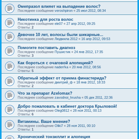
Омепразол влияет на выпадение волос?
Последнее сообщение
veroshpiron
«
25 июл 2012, 08:34
Никотинка для роста волос
Последнее сообщение
ele07
«
27 апр 2012, 09:25
Ответы:
2
Девочке 10 лет, волосы были шикарные...
Последнее сообщение
Людмила 2012
«
16 апр 2012, 09:53
Помогите поставить диагноз
Последнее сообщение
Пушистик
«
24 янв 2012, 17:35
Ответы:
3
Как бороться с очаговой алопецией?
Последнее сообщение
naden'ka
«
20 янв 2012, 08:56
Ответы:
5
Обратный эффект от приема финастерида?
Последнее сообщение
дмитрий_ф
«
18 янв 2012, 18:33
Ответы:
2
Что за препарат Azelomax?
Последнее сообщение
zavodnoi_hrusha
«
05 дек 2011, 22:36
Добро пожаловать в кабинет доктора Крыловой!
Последнее сообщение
Oleg0812
«
28 ноя 2011, 00:13
Ответы:
6
Витамины. Ваше мнение?
Последнее сообщение
Oliki7
«
28 ноя 2011, 00:10
Ответы:
1
Хронический тонзиллит и алопеция