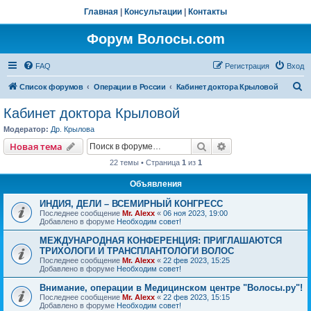
Главная
|
Консультации
|
Контакты
Форум Волосы.com
FAQ
Регистрация
Вход
П
Список форумов
Операции в России
Кабинет доктора Крыловой
о
Кабинет доктора Крыловой
и
Модератор:
Др. Крылова
с
Поиск
Расширенный пои
Новая тема
к
22 темы • Страница
1
из
1
Объявления
ИНДИЯ, ДЕЛИ – ВСЕМИРНЫЙ КОНГРЕСС
Последнее сообщение
Mr. Alexx
«
06 ноя 2023, 19:00
Добавлено в форуме
Необходим совет!
МЕЖДУНАРОДНАЯ КОНФЕРЕНЦИЯ: ПРИГЛАШАЮТСЯ
ТРИХОЛОГИ И ТРАНСПЛАНТОЛОГИ ВОЛОС
Последнее сообщение
Mr. Alexx
«
22 фев 2023, 15:25
Добавлено в форуме
Необходим совет!
Внимание, операции в Медицинском центре "Волосы.ру"!
Последнее сообщение
Mr. Alexx
«
22 фев 2023, 15:15
Добавлено в форуме
Необходим совет!