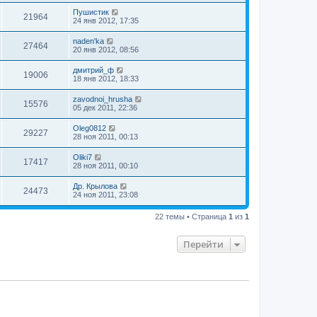
Пушистик
21964
24 янв 2012, 17:35
naden'ka
27464
20 янв 2012, 08:56
дмитрий_ф
19006
18 янв 2012, 18:33
zavodnoi_hrusha
15576
05 дек 2011, 22:36
Oleg0812
29227
28 ноя 2011, 00:13
Oliki7
17417
28 ноя 2011, 00:10
Др. Крылова
24473
24 ноя 2011, 23:08
22 темы • Страница
1
из
1
Перейти