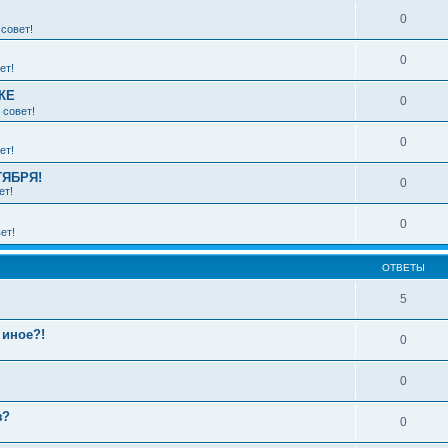
0
совет!
0
ет!
КЕ
0
 совет!
0
ет!
ТЯБРЯ!
0
ет!
0
ет!
ОТВЕТЫ
5
 иное?!
0
0
з?
0