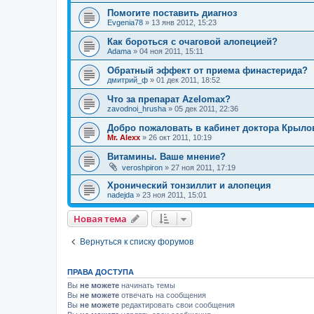
Помогите поставить диагноз
Evgenia78
»
13 янв 2012, 15:23
Как бороться с очаговой алопецией?
Adama
»
04 ноя 2011, 15:11
Обратный эффект от приема финастерида?
дмитрий_ф
»
01 дек 2011, 18:52
Что за препарат Azelomax?
zavodnoi_hrusha
»
05 дек 2011, 22:36
Добро пожаловать в кабинет доктора Крыло
Mr. Alexx
»
26 окт 2011, 10:19
Витамины. Ваше мнение?
veroshpiron
»
27 ноя 2011, 17:19
Хронический тонзиллит и алопеция
nadejda
»
23 ноя 2011, 15:01
Новая тема
Вернуться к списку форумов
ПРАВА ДОСТУПА
Вы
не можете
начинать темы
Вы
не можете
отвечать на сообщения
Вы
не можете
редактировать свои сообщения