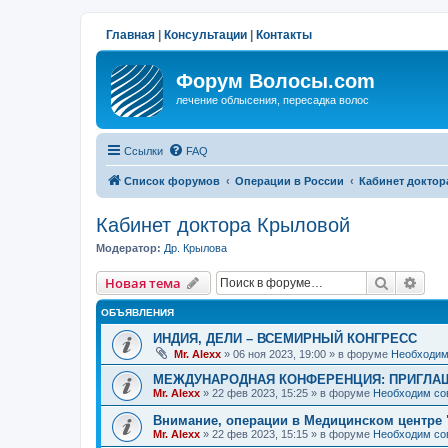
Главная
|
Консультации
|
Контакты
Форум Волосы.com
лечение облысения, пересадка волос
Ссылки
FAQ
Список форумов
Операции в России
Кабинет докто
Кабинет доктора Крыловой
Модератор:
Др. Крылова
Поиск
Рас
Новая тема
ОБЪЯВЛЕНИЯ
ИНДИЯ, ДЕЛИ – ВСЕМИРНЫЙ КОНГРЕСС
Mr. Alexx
»
06 ноя 2023, 19:00
» в форуме
Необходим
МЕЖДУНАРОДНАЯ КОНФЕРЕНЦИЯ: ПРИГЛАШ
Mr. Alexx
»
22 фев 2023, 15:25
» в форуме
Необходим со
Внимание, операции в Медицинском центре 
Mr. Alexx
»
22 фев 2023, 15:15
» в форуме
Необходим со