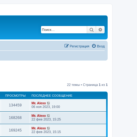
Поиск
Расширенный по
Регистрация
Вход
22 темы • Страница
1
из
1
ПРОСМОТРЫ
ПОСЛЕДНЕЕ СООБЩЕНИЕ
Mr. Alexx
134459
06 ноя 2023, 19:00
Mr. Alexx
168268
22 фев 2023, 15:25
Mr. Alexx
169245
22 фев 2023, 15:15