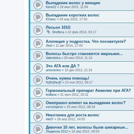
Выпадение волос у женщин
Катя22
»
24 июл 2015, 11:04
Выпадение коротких волос
Юлекс
»
03 апр 2015, 17:55
Лосьон 101G
Sheflera
»
22 фев 2014, 03:17
Алопеция у подростка. Что посоветуете?
Люб
»
11 авг 2014, 17:43
Волосы быстро становятся жирными...
Valentinka
»
09 июл 2014, 11:10
Это АГА или ДА ?
antonenko
»
10 дек 2012, 21:15
Очень нужна помощь!
N@t@ly@
»
23 ноя 2012, 09:17
Гормональный препарат Анжелик при АГА?
ledilana
»
31 июл 2012, 20:11
Омепразол влияет на выпадение волос?
veroshpiron
»
25 июл 2012, 08:34
Никотинка для роста волос
ele07
»
26 апр 2012, 14:03
Девочке 10 лет, волосы были шикарные...
Людмила 2012
»
16 апр 2012, 09:53