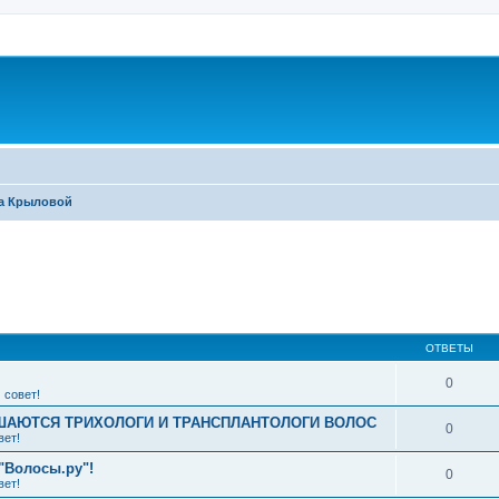
ра Крыловой
ширенный поиск
ОТВЕТЫ
0
 совет!
АЮТСЯ ТРИХОЛОГИ И ТРАНСПЛАНТОЛОГИ ВОЛОС
0
вет!
"Волосы.ру"!
0
вет!