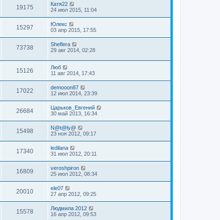
Катя22
19175
24 июл 2015, 11:04
Юлекс
15297
03 апр 2015, 17:55
Sheflera
73738
29 авг 2014, 02:28
Люб
15126
11 авг 2014, 17:43
demooon87
17022
12 июл 2014, 23:39
Царьков_Евгений
26684
30 май 2013, 16:34
N@t@ly@
15498
23 ноя 2012, 09:17
ledilana
17340
31 июл 2012, 20:11
veroshpiron
16809
25 июл 2012, 08:34
ele07
20010
27 апр 2012, 09:25
Людмила 2012
15578
16 апр 2012, 09:53