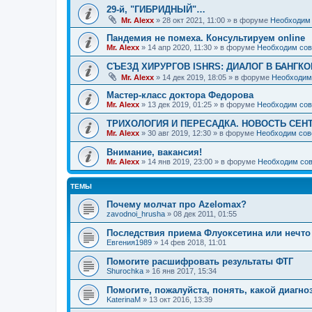
29-й, "ГИБРИДНЫЙ"…
Mr. Alexx
»
28 окт 2021, 11:00
» в форуме
Необходим 
Пандемия не помеха. Консультируем online
Mr. Alexx
»
14 апр 2020, 11:30
» в форуме
Необходим сов
СЪЕЗД ХИРУРГОВ ISHRS: ДИАЛОГ В БАНГКО
Mr. Alexx
»
14 дек 2019, 18:05
» в форуме
Необходим
Мастер-класс доктора Федорова
Mr. Alexx
»
13 дек 2019, 01:25
» в форуме
Необходим сов
ТРИХОЛОГИЯ И ПЕРЕСАДКА. НОВОСТЬ СЕН
Mr. Alexx
»
30 авг 2019, 12:30
» в форуме
Необходим сов
Внимание, вакансия!
Mr. Alexx
»
14 янв 2019, 23:00
» в форуме
Необходим сов
ТЕМЫ
Почему молчат про Azelomax?
zavodnoi_hrusha
»
08 дек 2011, 01:55
Последствия приема Флуоксетина или нечто
Евгения1989
»
14 фев 2018, 11:01
Помогите расшифровать результаты ФТГ
Shurochka
»
16 янв 2017, 15:34
Помогите, пожалуйста, понять, какой диагно
KaterinaM
»
13 окт 2016, 13:39