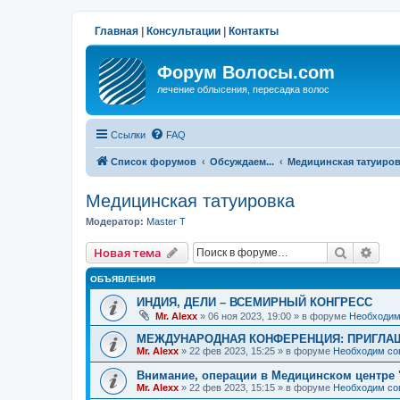
Главная
|
Консультации
|
Контакты
Форум Волосы.com
лечение облысения, пересадка волос
Ссылки
FAQ
Список форумов
Обсуждаем...
Медицинская татуиро
Медицинская татуировка
Модератор:
Master T
Поиск
Рас
Новая тема
ОБЪЯВЛЕНИЯ
ИНДИЯ, ДЕЛИ – ВСЕМИРНЫЙ КОНГРЕСС
Mr. Alexx
»
06 ноя 2023, 19:00
» в форуме
Необходим
МЕЖДУНАРОДНАЯ КОНФЕРЕНЦИЯ: ПРИГЛАШ
Mr. Alexx
»
22 фев 2023, 15:25
» в форуме
Необходим со
Внимание, операции в Медицинском центре 
Mr. Alexx
»
22 фев 2023, 15:15
» в форуме
Необходим со