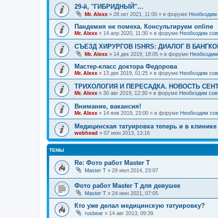
29-й, "ГИБРИДНЫЙ"…
Mr. Alexx
»
28 окт 2021, 11:00
» в форуме
Необходим 
Пандемия не помеха. Консультируем online
Mr. Alexx
»
14 апр 2020, 11:30
» в форуме
Необходим сов
СЪЕЗД ХИРУРГОВ ISHRS: ДИАЛОГ В БАНГКО
Mr. Alexx
»
14 дек 2019, 18:05
» в форуме
Необходим
Мастер-класс доктора Федорова
Mr. Alexx
»
13 дек 2019, 01:25
» в форуме
Необходим сов
ТРИХОЛОГИЯ И ПЕРЕСАДКА. НОВОСТЬ СЕН
Mr. Alexx
»
30 авг 2019, 12:30
» в форуме
Необходим сов
Внимание, вакансия!
Mr. Alexx
»
14 янв 2019, 23:00
» в форуме
Необходим сов
Медицинская татуировка теперь и в клинике
webhead
»
07 июн 2013, 13:16
ТЕМЫ
Re: Фото работ Master T
Master T
»
29 июл 2014, 23:07
Фото работ Master T для девушек
Master T
»
24 июн 2021, 07:05
Кто уже делал медицинскую татуировку?
rusbear
»
14 авг 2013, 09:39