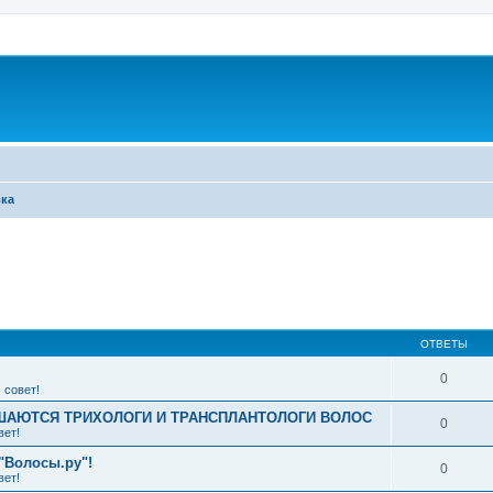
вка
ширенный поиск
ОТВЕТЫ
0
 совет!
АЮТСЯ ТРИХОЛОГИ И ТРАНСПЛАНТОЛОГИ ВОЛОС
0
вет!
"Волосы.ру"!
0
вет!