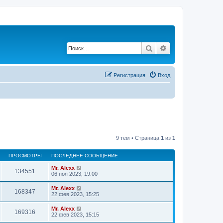
Поиск
Расширенный по
Регистрация
Вход
9 тем • Страница
1
из
1
ПРОСМОТРЫ
ПОСЛЕДНЕЕ СООБЩЕНИЕ
Mr. Alexx
134551
06 ноя 2023, 19:00
Mr. Alexx
168347
22 фев 2023, 15:25
Mr. Alexx
169316
22 фев 2023, 15:15