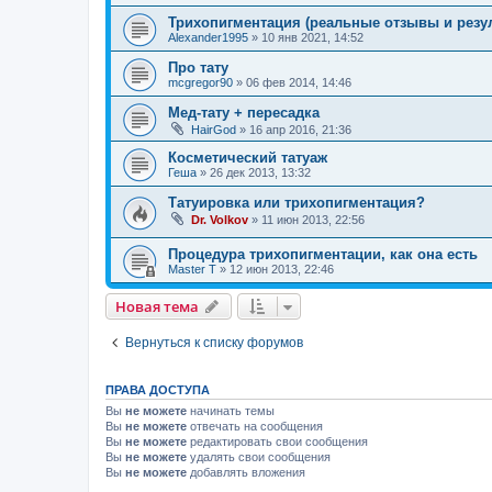
Трихопигментация (реальные отзывы и резу
Alexander1995
»
10 янв 2021, 14:52
Про тату
mcgregor90
»
06 фев 2014, 14:46
Мед-тату + пересадка
HairGod
»
16 апр 2016, 21:36
Косметический татуаж
Геша
»
26 дек 2013, 13:32
Татуировка или трихопигментация?
Dr. Volkov
»
11 июн 2013, 22:56
Процедура трихопигментации, как она есть
Master T
»
12 июн 2013, 22:46
Новая тема
Вернуться к списку форумов
ПРАВА ДОСТУПА
Вы
не можете
начинать темы
Вы
не можете
отвечать на сообщения
Вы
не можете
редактировать свои сообщения
Вы
не можете
удалять свои сообщения
Вы
не можете
добавлять вложения