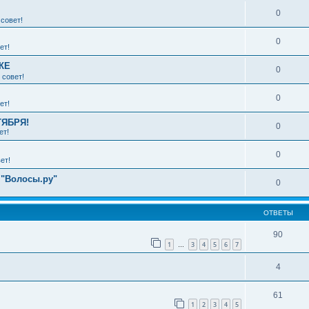
0
совет!
0
ет!
КЕ
0
 совет!
0
ет!
ТЯБРЯ!
0
ет!
0
ет!
 "Волосы.ру"
0
ОТВЕТЫ
90
1
3
4
5
6
7
…
4
61
1
2
3
4
5