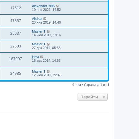
Alexander1995
17512
10 янв 2021, 14:52
AlisKat
47857
23 янв 2019, 14:40
Master T
25637
14 июл 2017, 19:07
Master T
22603
27 дек 2014, 05:53
jema
187997
18 дек 2014, 14:58
Master T
24985
12 июн 2013, 22:46
9 тем • Страница
1
из
1
Перейти