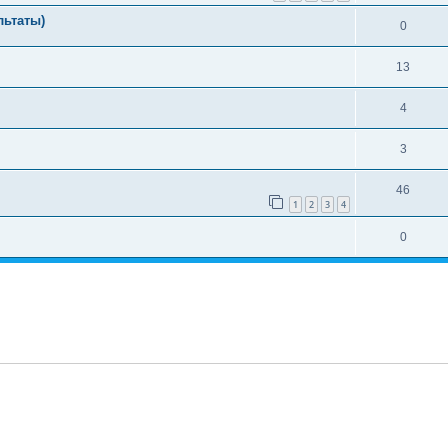
льтаты)
0
13
4
3
46
1
2
3
4
0