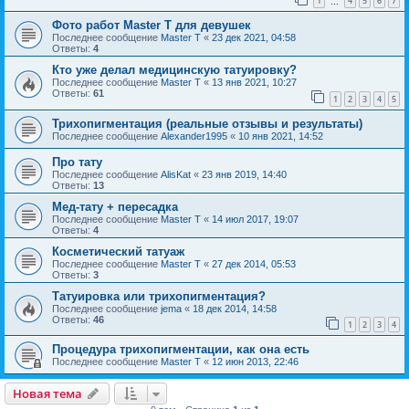
1
4
5
6
7
…
Фото работ Master T для девушек
Последнее сообщение
Master T
«
23 дек 2021, 04:58
Ответы:
4
Кто уже делал медицинскую татуировку?
Последнее сообщение
Master T
«
13 янв 2021, 10:27
Ответы:
61
1
2
3
4
5
Трихопигментация (реальные отзывы и результаты)
Последнее сообщение
Alexander1995
«
10 янв 2021, 14:52
Про тату
Последнее сообщение
AlisKat
«
23 янв 2019, 14:40
Ответы:
13
Мед-тату + пересадка
Последнее сообщение
Master T
«
14 июл 2017, 19:07
Ответы:
4
Косметический татуаж
Последнее сообщение
Master T
«
27 дек 2014, 05:53
Ответы:
3
Татуировка или трихопигментация?
Последнее сообщение
jema
«
18 дек 2014, 14:58
Ответы:
46
1
2
3
4
Процедура трихопигментации, как она есть
Последнее сообщение
Master T
«
12 июн 2013, 22:46
Новая тема