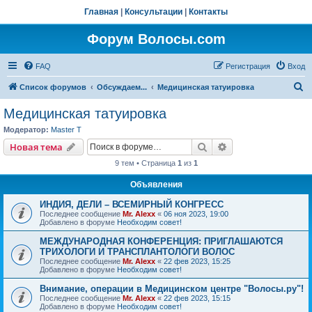
Главная
|
Консультации
|
Контакты
Форум Волосы.com
FAQ
Регистрация
Вход
П
Список форумов
Обсуждаем...
Медицинская татуировка
о
Медицинская татуировка
и
Модератор:
Master T
с
Поиск
Расширенный пои
Новая тема
к
9 тем • Страница
1
из
1
Объявления
ИНДИЯ, ДЕЛИ – ВСЕМИРНЫЙ КОНГРЕСС
Последнее сообщение
Mr. Alexx
«
06 ноя 2023, 19:00
Добавлено в форуме
Необходим совет!
МЕЖДУНАРОДНАЯ КОНФЕРЕНЦИЯ: ПРИГЛАШАЮТСЯ
ТРИХОЛОГИ И ТРАНСПЛАНТОЛОГИ ВОЛОС
Последнее сообщение
Mr. Alexx
«
22 фев 2023, 15:25
Добавлено в форуме
Необходим совет!
Внимание, операции в Медицинском центре "Волосы.ру"!
Последнее сообщение
Mr. Alexx
«
22 фев 2023, 15:15
Добавлено в форуме
Необходим совет!