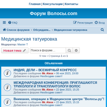
Главная
|
Консультации
|
Контакты
Форум Волосы.com
FAQ
Регистрация
Вход
П
Список форумов
Обсуждаем...
Медицинская татуировка
о
Медицинская татуировка
и
Модератор:
Master T
с
Поиск
Расширенный пои
Новая тема
к
9 тем • Страница
1
из
1
Объявления
ИНДИЯ, ДЕЛИ – ВСЕМИРНЫЙ КОНГРЕСС
Последнее сообщение
Mr. Alexx
«
06 ноя 2023, 19:00
Добавлено в форуме
Необходим совет!
МЕЖДУНАРОДНАЯ КОНФЕРЕНЦИЯ: ПРИГЛАШАЮТСЯ
ТРИХОЛОГИ И ТРАНСПЛАНТОЛОГИ ВОЛОС
Последнее сообщение
Mr. Alexx
«
22 фев 2023, 15:25
Добавлено в форуме
Необходим совет!
Внимание, операции в Медицинском центре "Волосы.ру"!
Последнее сообщение
Mr. Alexx
«
22 фев 2023, 15:15
Добавлено в форуме
Необходим совет!