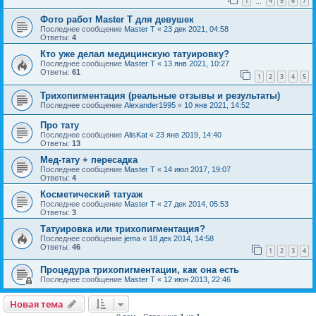
1
4
5
6
7
…
Фото работ Master T для девушек
Последнее сообщение
Master T
«
23 дек 2021, 04:58
Ответы:
4
Кто уже делал медицинскую татуировку?
Последнее сообщение
Master T
«
13 янв 2021, 10:27
Ответы:
61
1
2
3
4
5
Трихопигментация (реальные отзывы и результаты)
Последнее сообщение
Alexander1995
«
10 янв 2021, 14:52
Про тату
Последнее сообщение
AlisKat
«
23 янв 2019, 14:40
Ответы:
13
Мед-тату + пересадка
Последнее сообщение
Master T
«
14 июл 2017, 19:07
Ответы:
4
Косметический татуаж
Последнее сообщение
Master T
«
27 дек 2014, 05:53
Ответы:
3
Татуировка или трихопигментация?
Последнее сообщение
jema
«
18 дек 2014, 14:58
Ответы:
46
1
2
3
4
Процедура трихопигментации, как она есть
Последнее сообщение
Master T
«
12 июн 2013, 22:46
Новая тема