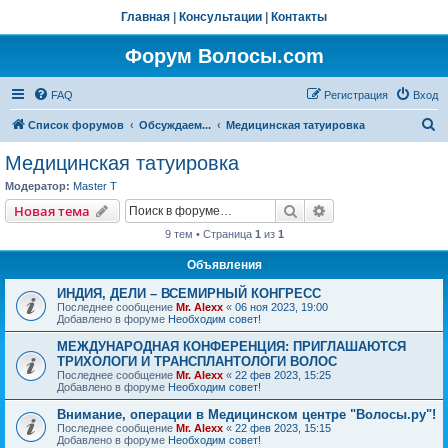
Главная
|
Консультации
|
Контакты
Форум Волосы.com
FAQ
Регистрация
Вход
П
Список форумов
Обсуждаем...
Медицинская татуировка
о
Медицинская татуировка
и
Модератор:
Master T
с
Поиск
Расширенный пои
Новая тема
к
9 тем • Страница
1
из
1
Объявления
ИНДИЯ, ДЕЛИ – ВСЕМИРНЫЙ КОНГРЕСС
Последнее сообщение
Mr. Alexx
«
06 ноя 2023, 19:00
Добавлено в форуме
Необходим совет!
МЕЖДУНАРОДНАЯ КОНФЕРЕНЦИЯ: ПРИГЛАШАЮТСЯ
ТРИХОЛОГИ И ТРАНСПЛАНТОЛОГИ ВОЛОС
Последнее сообщение
Mr. Alexx
«
22 фев 2023, 15:25
Добавлено в форуме
Необходим совет!
Внимание, операции в Медицинском центре "Волосы.ру"!
Последнее сообщение
Mr. Alexx
«
22 фев 2023, 15:15
Добавлено в форуме
Необходим совет!