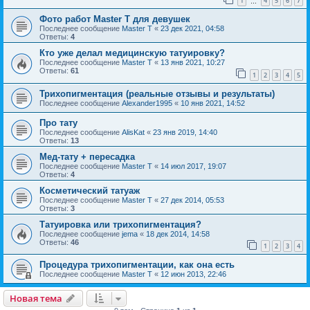
1
4
5
6
7
…
Фото работ Master T для девушек
Последнее сообщение
Master T
«
23 дек 2021, 04:58
Ответы:
4
Кто уже делал медицинскую татуировку?
Последнее сообщение
Master T
«
13 янв 2021, 10:27
Ответы:
61
1
2
3
4
5
Трихопигментация (реальные отзывы и результаты)
Последнее сообщение
Alexander1995
«
10 янв 2021, 14:52
Про тату
Последнее сообщение
AlisKat
«
23 янв 2019, 14:40
Ответы:
13
Мед-тату + пересадка
Последнее сообщение
Master T
«
14 июл 2017, 19:07
Ответы:
4
Косметический татуаж
Последнее сообщение
Master T
«
27 дек 2014, 05:53
Ответы:
3
Татуировка или трихопигментация?
Последнее сообщение
jema
«
18 дек 2014, 14:58
Ответы:
46
1
2
3
4
Процедура трихопигментации, как она есть
Последнее сообщение
Master T
«
12 июн 2013, 22:46
Новая тема