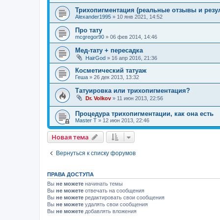
Трихопигментация (реальные отзывы и резу
Alexander1995
»
10 янв 2021, 14:52
Про тату
mcgregor90
»
06 фев 2014, 14:46
Мед-тату + пересадка
HairGod
»
16 апр 2016, 21:36
Косметический татуаж
Геша
»
26 дек 2013, 13:32
Татуировка или трихопигментация?
Dr. Volkov
»
11 июн 2013, 22:56
Процедура трихопигментации, как она есть
Master T
»
12 июн 2013, 22:46
Новая тема
Вернуться к списку форумов
ПРАВА ДОСТУПА
Вы
не можете
начинать темы
Вы
не можете
отвечать на сообщения
Вы
не можете
редактировать свои сообщения
Вы
не можете
удалять свои сообщения
Вы
не можете
добавлять вложения