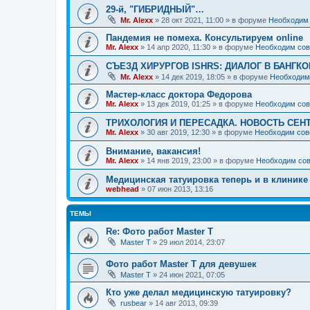
29-й, "ГИБРИДНЫЙ"…
Mr. Alexx
»
28 окт 2021, 11:00
» в форуме
Необходим 
Пандемия не помеха. Консультируем online
Mr. Alexx
»
14 апр 2020, 11:30
» в форуме
Необходим сов
СЪЕЗД ХИРУРГОВ ISHRS: ДИАЛОГ В БАНГКО
Mr. Alexx
»
14 дек 2019, 18:05
» в форуме
Необходим
Мастер-класс доктора Федорова
Mr. Alexx
»
13 дек 2019, 01:25
» в форуме
Необходим сов
ТРИХОЛОГИЯ И ПЕРЕСАДКА. НОВОСТЬ СЕН
Mr. Alexx
»
30 авг 2019, 12:30
» в форуме
Необходим сов
Внимание, вакансия!
Mr. Alexx
»
14 янв 2019, 23:00
» в форуме
Необходим сов
Медицинская татуировка теперь и в клинике
webhead
»
07 июн 2013, 13:16
ТЕМЫ
Re: Фото работ Master T
Master T
»
29 июл 2014, 23:07
Фото работ Master T для девушек
Master T
»
24 июн 2021, 07:05
Кто уже делал медицинскую татуировку?
rusbear
»
14 авг 2013, 09:39