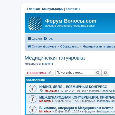
Главная
|
Консультации
|
Контакты
Форум Волосы.com
лечение облысения, пересадка волос
Ссылки
FAQ
Список форумов
Обсуждаем...
Медицинская татуиро
Медицинская татуировка
Модератор:
Master T
Поиск
Рас
Новая тема
ОБЪЯВЛЕНИЯ
ИНДИЯ, ДЕЛИ – ВСЕМИРНЫЙ КОНГРЕСС
Mr. Alexx
»
06 ноя 2023, 19:00
» в форуме
Необходим
МЕЖДУНАРОДНАЯ КОНФЕРЕНЦИЯ: ПРИГЛАШ
Mr. Alexx
»
22 фев 2023, 15:25
» в форуме
Необходим со
Внимание, операции в Медицинском центре 
Mr. Alexx
»
22 фев 2023, 15:15
» в форуме
Необходим со