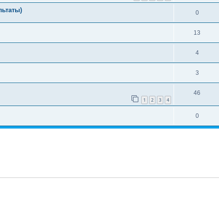
льтаты)
0
13
4
3
46
1
2
3
4
0