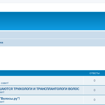
вка
ширенный поиск
ОТВЕТЫ
0
 совет!
АЮТСЯ ТРИХОЛОГИ И ТРАНСПЛАНТОЛОГИ ВОЛОС
0
вет!
"Волосы.ру"!
0
вет!