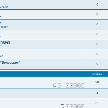
0
совет!
0
ет!
КЕ
0
 совет!
0
ет!
ТЯБРЯ!
0
ет!
0
ет!
 "Волосы.ру"
0
ОТВЕТЫ
90
1
3
4
5
6
7
…
4
61
1
2
3
4
5