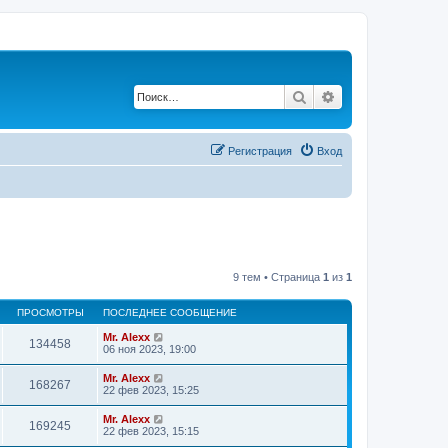
Поиск
Расширенный по
Регистрация
Вход
9 тем • Страница
1
из
1
ПРОСМОТРЫ
ПОСЛЕДНЕЕ СООБЩЕНИЕ
Mr. Alexx
134458
06 ноя 2023, 19:00
Mr. Alexx
168267
22 фев 2023, 15:25
Mr. Alexx
169245
22 фев 2023, 15:15