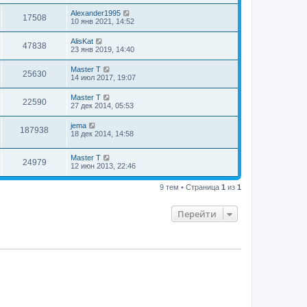
Alexander1995
17508
10 янв 2021, 14:52
AlisKat
47838
23 янв 2019, 14:40
Master T
25630
14 июл 2017, 19:07
Master T
22590
27 дек 2014, 05:53
jema
187938
18 дек 2014, 14:58
Master T
24979
12 июн 2013, 22:46
9 тем • Страница
1
из
1
Перейти