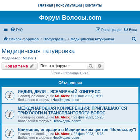
Главная
|
Консультации
|
Контакты
Форум Волосы.com
FAQ
Регистрация
Вход
П
Список форумов
Обсуждаем...
Медицинская татуировка
о
Медицинская татуировка
и
Модератор:
Master T
с
Поиск
Расширенный пои
Новая тема
к
9 тем • Страница
1
из
1
Объявления
ИНДИЯ, ДЕЛИ – ВСЕМИРНЫЙ КОНГРЕСС
Последнее сообщение
Mr. Alexx
«
06 ноя 2023, 19:00
Добавлено в форуме
Необходим совет!
МЕЖДУНАРОДНАЯ КОНФЕРЕНЦИЯ: ПРИГЛАШАЮТСЯ
ТРИХОЛОГИ И ТРАНСПЛАНТОЛОГИ ВОЛОС
Последнее сообщение
Mr. Alexx
«
22 фев 2023, 15:25
Добавлено в форуме
Необходим совет!
Внимание, операции в Медицинском центре "Волосы.ру"!
Последнее сообщение
Mr. Alexx
«
22 фев 2023, 15:15
Добавлено в форуме
Необходим совет!