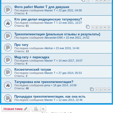
1
4
5
6
7
…
Фото работ Master T для девушек
Последнее сообщение
Master T
«
23 дек 2021, 04:58
Ответы:
4
Кто уже делал медицинскую татуировку?
Последнее сообщение
Master T
«
13 янв 2021, 10:27
Ответы:
61
1
2
3
4
5
Трихопигментация (реальные отзывы и результаты)
Последнее сообщение
Alexander1995
«
10 янв 2021, 14:52
Про тату
Последнее сообщение
AlisKat
«
23 янв 2019, 14:40
Ответы:
13
Мед-тату + пересадка
Последнее сообщение
Master T
«
14 июл 2017, 19:07
Ответы:
4
Косметический татуаж
Последнее сообщение
Master T
«
27 дек 2014, 05:53
Ответы:
3
Татуировка или трихопигментация?
Последнее сообщение
jema
«
18 дек 2014, 14:58
Ответы:
46
1
2
3
4
Процедура трихопигментации, как она есть
Последнее сообщение
Master T
«
12 июн 2013, 22:46
Новая тема