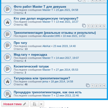
1
4
5
6
7
…
Фото работ Master T для девушек
Последнее сообщение
Master T
«
23 дек 2021, 04:58
Ответы:
4
Кто уже делал медицинскую татуировку?
Последнее сообщение
Master T
«
13 янв 2021, 10:27
Ответы:
61
1
2
3
4
5
Трихопигментация (реальные отзывы и результаты)
Последнее сообщение
Alexander1995
«
10 янв 2021, 14:52
Про тату
Последнее сообщение
AlisKat
«
23 янв 2019, 14:40
Ответы:
13
Мед-тату + пересадка
Последнее сообщение
Master T
«
14 июл 2017, 19:07
Ответы:
4
Косметический татуаж
Последнее сообщение
Master T
«
27 дек 2014, 05:53
Ответы:
3
Татуировка или трихопигментация?
Последнее сообщение
jema
«
18 дек 2014, 14:58
Ответы:
46
1
2
3
4
Процедура трихопигментации, как она есть
Последнее сообщение
Master T
«
12 июн 2013, 22:46
Новая тема