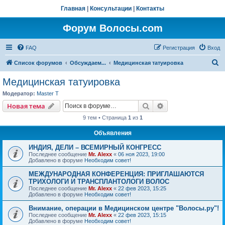
Главная
|
Консультации
|
Контакты
Форум Волосы.com
FAQ
Регистрация
Вход
П
Список форумов
Обсуждаем...
Медицинская татуировка
о
Медицинская татуировка
и
Модератор:
Master T
с
Поиск
Расширенный пои
Новая тема
к
9 тем • Страница
1
из
1
Объявления
ИНДИЯ, ДЕЛИ – ВСЕМИРНЫЙ КОНГРЕСС
Последнее сообщение
Mr. Alexx
«
06 ноя 2023, 19:00
Добавлено в форуме
Необходим совет!
МЕЖДУНАРОДНАЯ КОНФЕРЕНЦИЯ: ПРИГЛАШАЮТСЯ
ТРИХОЛОГИ И ТРАНСПЛАНТОЛОГИ ВОЛОС
Последнее сообщение
Mr. Alexx
«
22 фев 2023, 15:25
Добавлено в форуме
Необходим совет!
Внимание, операции в Медицинском центре "Волосы.ру"!
Последнее сообщение
Mr. Alexx
«
22 фев 2023, 15:15
Добавлено в форуме
Необходим совет!