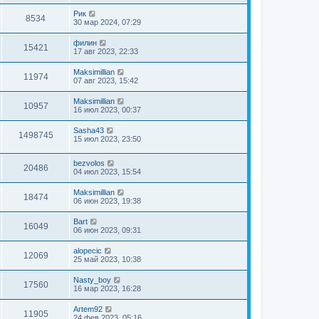
Рик
8534
30 мар 2024, 07:29
филин
15421
17 авг 2023, 22:33
Maksimillian
11974
07 авг 2023, 15:42
Maksimillian
10957
16 июл 2023, 00:37
Sasha43
1498745
15 июл 2023, 23:50
bezvolos
20486
04 июл 2023, 15:54
Maksimillian
18474
06 июн 2023, 19:38
Bart
16049
06 июн 2023, 09:31
alopecic
12069
25 май 2023, 10:38
Nasty_boy
17560
16 мар 2023, 16:28
Artem92
11905
24 фев 2023, 05:16