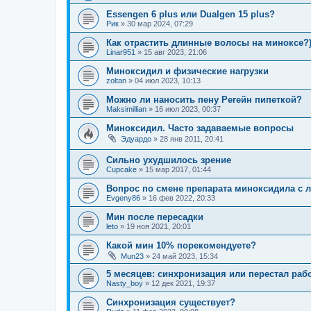
Essengen 6 plus или Dualgen 15 plus?
Рик
»
30 мар 2024, 07:29
Как отрастить длинные волосы на миноксе?
Linar951
»
15 авг 2023, 21:06
Миноксидил и физические нагрузки
zoltan
»
04 июл 2023, 10:13
Можно ли наносить пену Регейн пипеткой?
Maksimillian
»
16 июл 2023, 00:37
Миноксидил. Часто задаваемые вопросы
Эдуардо
»
28 янв 2011, 20:41
Сильно ухудшилось зрение
Cupcake
»
15 мар 2017, 01:44
Вопрос по смене препарата миноксидила с л
Evgeny86
»
16 фев 2022, 20:33
Мин после пересадки
leto
»
19 ноя 2021, 20:01
Какой мин 10% порекомендуете?
Mun23
»
24 май 2023, 15:34
5 месяцев: синхронизация или перестал раб
Nasty_boy
»
12 дек 2021, 19:37
Синхронизация существует?