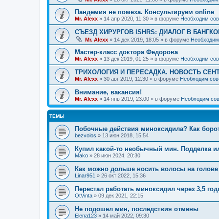
Пандемия не помеха. Консультируем online
Mr. Alexx
»
14 апр 2020, 11:30
» в форуме
Необходим сов
СЪЕЗД ХИРУРГОВ ISHRS: ДИАЛОГ В БАНГКО
Mr. Alexx
»
14 дек 2019, 18:05
» в форуме
Необходим
Мастер-класс доктора Федорова
Mr. Alexx
»
13 дек 2019, 01:25
» в форуме
Необходим сов
ТРИХОЛОГИЯ И ПЕРЕСАДКА. НОВОСТЬ СЕН
Mr. Alexx
»
30 авг 2019, 12:30
» в форуме
Необходим сов
Внимание, вакансия!
Mr. Alexx
»
14 янв 2019, 23:00
» в форуме
Необходим сов
ТЕМЫ
Побочные действия миноксидила? Как боро
bezvolos
»
13 июн 2018, 15:54
Купил какой-то необычный мин. Подделка и
Mako
»
28 июн 2024, 20:30
Как можно дольше носить волосы на голове 
Linar951
»
26 окт 2022, 15:36
Перестал работать миноксидил через 3,5 год
OtVinta
»
09 дек 2021, 22:15
Не подошел мин, последствия отмены
Elena123
»
14 май 2022, 09:30