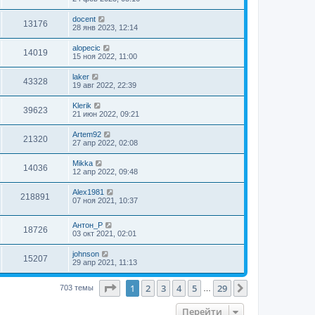
docent
13176
28 янв 2023, 12:14
alopecic
14019
15 ноя 2022, 11:00
laker
43328
19 авг 2022, 22:39
Klerik
39623
21 июн 2022, 09:21
Artem92
21320
27 апр 2022, 02:08
Mikka
14036
12 апр 2022, 09:48
Alex1981
218891
07 ноя 2021, 10:37
Антон_Р
18726
03 окт 2021, 02:01
johnson
15207
29 апр 2021, 11:13
Страница
1
из
29
1
2
3
4
5
29
След.
703 темы
…
Перейти