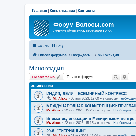
Главная
|
Консультации
|
Контакты
Форум Волосы.com
лечение облысения, пересадка волос
Ссылки
FAQ
Список форумов
Обсуждаем...
Миноксидил
Миноксидил
Поиск
Рас
Новая тема
ОБЪЯВЛЕНИЯ
ИНДИЯ, ДЕЛИ – ВСЕМИРНЫЙ КОНГРЕСС
Mr. Alexx
»
06 ноя 2023, 19:00
» в форуме
Необходим
МЕЖДУНАРОДНАЯ КОНФЕРЕНЦИЯ: ПРИГЛАШ
Mr. Alexx
»
22 фев 2023, 15:25
» в форуме
Необходим со
Внимание, операции в Медицинском центре 
Mr. Alexx
»
22 фев 2023, 15:15
» в форуме
Необходим со
29-й, "ГИБРИДНЫЙ"…
Mr. Alexx
»
28 окт 2021, 11:00
» в форуме
Необходим 