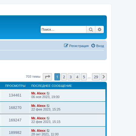
Поиск
Расширенный по
Регистрация
Вход
Страница
1
из
29
1
2
3
4
5
29
След.
703 темы
…
ПРОСМОТРЫ
ПОСЛЕДНЕЕ СООБЩЕНИЕ
Mr. Alexx
134461
06 ноя 2023, 19:00
Mr. Alexx
168270
22 фев 2023, 15:25
Mr. Alexx
169247
22 фев 2023, 15:15
Mr. Alexx
189982
28 окт 2021, 11:00