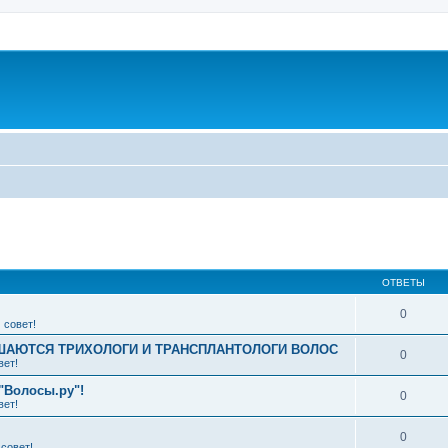
ширенный поиск
ОТВЕТЫ
0
 совет!
АЮТСЯ ТРИХОЛОГИ И ТРАНСПЛАНТОЛОГИ ВОЛОС
0
вет!
"Волосы.ру"!
0
вет!
0
совет!