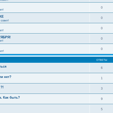
0
ет!
КЕ
0
 совет!
0
ет!
ТЯБРЯ!
0
ет!
0
ет!
ОТВЕТЫ
ться
6
ли нет?
1
?!
3
а. Как быть?
9
5