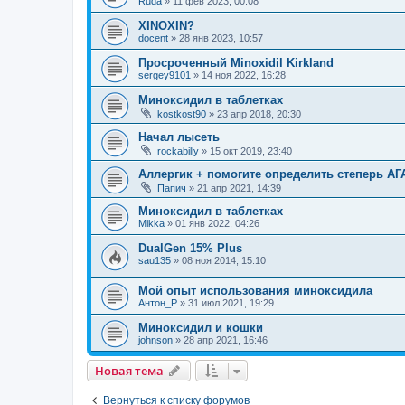
Ruda
»
11 фев 2023, 00:08
XINOXIN?
docent
»
28 янв 2023, 10:57
Просроченный Minoxidil Kirkland
sergey9101
»
14 ноя 2022, 16:28
Миноксидил в таблетках
kostkost90
»
23 апр 2018, 20:30
Начал лысеть
rockabilly
»
15 окт 2019, 23:40
Аллергик + помогите определить степерь АГ
Папич
»
21 апр 2021, 14:39
Миноксидил в таблетках
Mikka
»
01 янв 2022, 04:26
DualGen 15% Plus
sau135
»
08 ноя 2014, 15:10
Мой опыт использования миноксидила
Антон_Р
»
31 июл 2021, 19:29
Миноксидил и кошки
johnson
»
28 апр 2021, 16:46
Новая тема
Вернуться к списку форумов