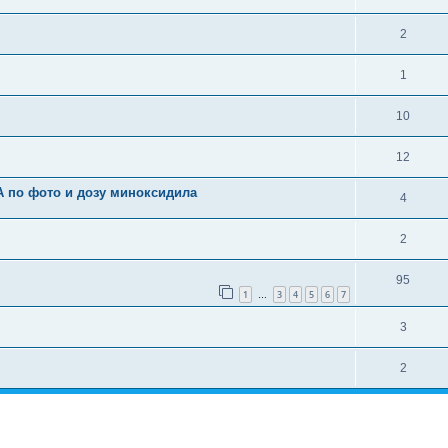
2
1
10
12
А по фото и дозу миноксидила
4
2
95
1
3
4
5
6
7
…
3
2