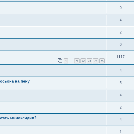
0
)
4
2
0
1117
1
71
72
73
74
75
…
4
осьона на пену
5
4
2
отать миноксидил?
4
1